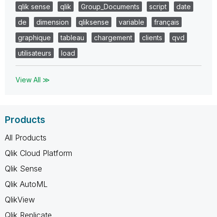
qlik sense
qlik
Group_Documents
script
date
de
dimension
qliksense
variable
français
graphique
tableau
chargement
clients
qvd
utilisateurs
load
View All ≫
Products
All Products
Qlik Cloud Platform
Qlik Sense
Qlik AutoML
QlikView
Qlik Replicate