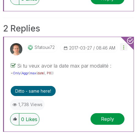
2 Replies
Sfatoux72
‎2017-03-27
08:46 AM
Si tu veux avoir la date max par modalité :
=
Only
(
Aggr
(
max
(
date
),
P8
))
Ditto - same here!
1,738 Views
Reply
0
Likes