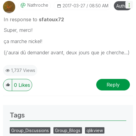
Nathroche
‎2017-03-27
08:50 AM
Author
In response to
sfatoux72
Super, merci!
ça marche nickel!
(j'aurai dû demander avant, deux jours que je cherche...)
1,737 Views
Reply
0
Likes
Tags
Group_Discussions
Group_Blogs
qlikview