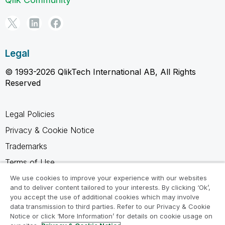
Legal
© 1993-2026 QlikTech International AB, All Rights
Reserved
Legal Policies
Privacy & Cookie Notice
Trademarks
Terms of Use
Legal Agreements
We use cookies to improve your experience with our websites
and to deliver content tailored to your interests. By clicking ‘Ok’,
Product Terms
you accept the use of additional cookies which may involve
data transmission to third parties. Refer to our Privacy & Cookie
Do not share my info
Notice or click ‘More Information’ for details on cookie usage on