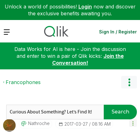
Unlock a world of possibilities!
Login
now and discover
the exclusive benefits awaiting you.
Expand
Sign In / Register
Data Works for AI is here - Join the discussion
and enter to win a pair of Qlik kicks:
Join the
Conversation!
Francophones
Search
Nathroche
‎2017-03-27
08:16 AM