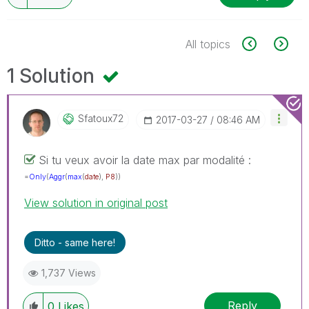
All topics
1 Solution
Sfatoux72
‎2017-03-27
08:46 AM
Si tu veux avoir la date max par modalité :
=
Only
(
Aggr
(
max
(
date
),
P8
))
View solution in original post
Ditto - same here!
1,737 Views
Reply
0
Likes