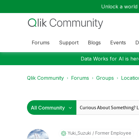
Unlock a world o
Forums
Support
Blogs
Events
D
Data Works for AI is here
Qlik Community
Forums
Groups
Locati
Yuki_Suzuki
Former Employee