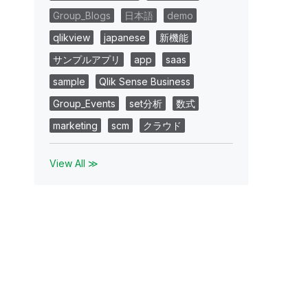
Group_Blogs
日本語
demo
qlikview
japanese
新機能
サンプルアプリ
app
saas
sample
Qlik Sense Business
Group_Events
set分析
数式
marketing
scm
クラウド
View All ≫