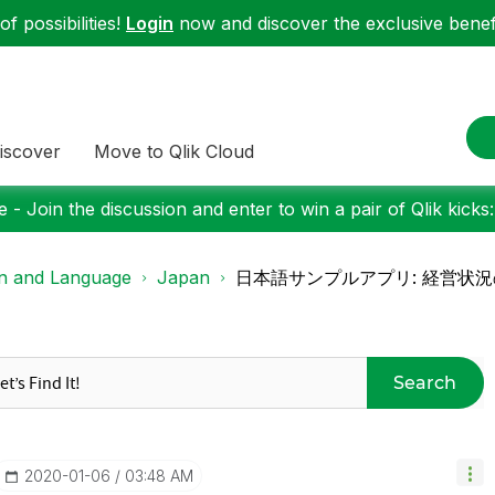
f possibilities!
Login
now and discover the exclusive benefi
iscover
Move to Qlik Cloud
 - Join the discussion and enter to win a pair of Qlik kicks
on and Language
Japan
日本語サンプルアプリ: 経営状
Search
‎2020-01-06
03:48 AM