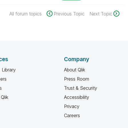
All forum topics
Previous Topic
Next Topic
ces
Company
 Library
About Qlik
ners
Press Room
s
Trust & Security
Qlik
Accessibility
Privacy
Careers