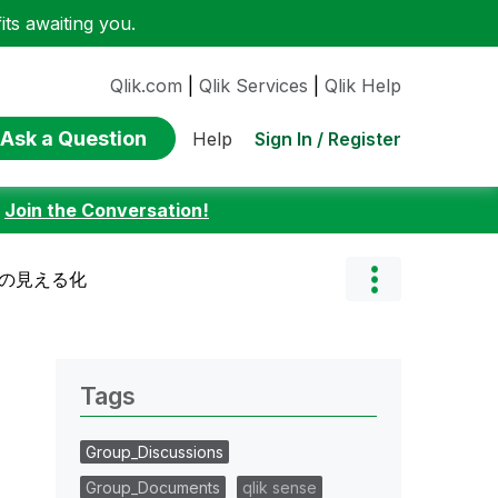
ts awaiting you.
Qlik.com
|
Qlik Services
|
Qlik Help
Ask a Question
Sign In / Register
Help
:
Join the Conversation!
況の見える化
Tags
Group_Discussions
Group_Documents
qlik sense