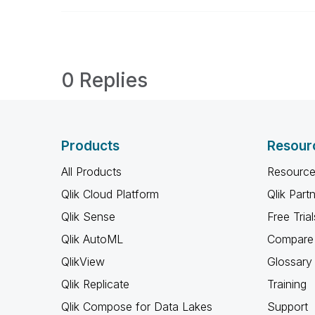
0 Replies
Products
Resour
All Products
Resource
Qlik Cloud Platform
Qlik Part
Qlik Sense
Free Trial
Qlik AutoML
Compare 
QlikView
Glossary
Qlik Replicate
Training
Qlik Compose for Data Lakes
Support