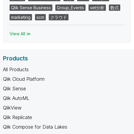
Qlik Sense Business
Group_Events
set分析
数式
marketing
scm
クラウド
View All ≫
Products
All Products
Qlik Cloud Platform
Qlik Sense
Qlik AutoML
QlikView
Qlik Replicate
Qlik Compose for Data Lakes