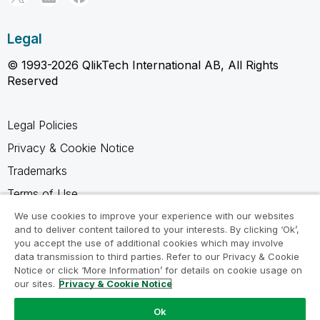
Legal
© 1993-2026 QlikTech International AB, All Rights
Reserved
Legal Policies
Privacy & Cookie Notice
Trademarks
Terms of Use
Legal Agreements
We use cookies to improve your experience with our websites
and to deliver content tailored to your interests. By clicking ‘Ok’,
Product Terms
you accept the use of additional cookies which may involve
data transmission to third parties. Refer to our Privacy & Cookie
Do not share my info
Notice or click ‘More Information’ for details on cookie usage on
our sites.
Privacy & Cookie Notice
Ok