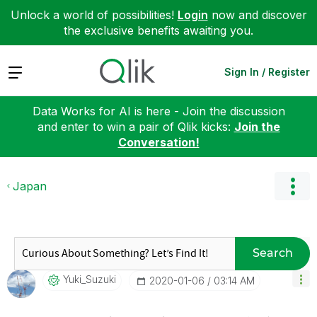
Unlock a world of possibilities!
Login
now and discover
the exclusive benefits awaiting you.
Expand
Sign In / Register
Data Works for AI is here - Join the discussion
and enter to win a pair of Qlik kicks:
Join the
Conversation!
Japan
Search
Yuki_Suzuki
‎2020-01-06
03:14 AM