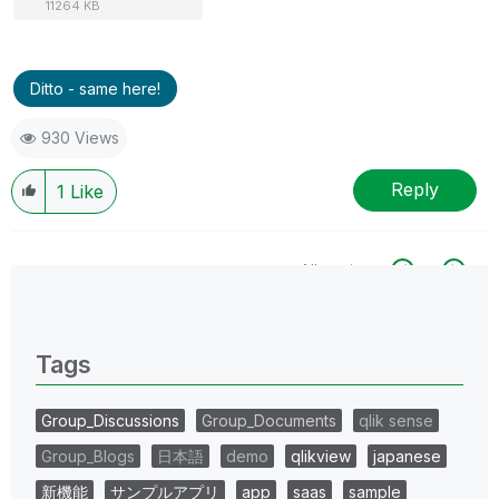
11264 KB
Ditto - same here!
930 Views
Reply
1
Like
All topics
0 Replies
Tags
Group_Discussions
Group_Documents
qlik sense
Group_Blogs
日本語
demo
qlikview
japanese
新機能
サンプルアプリ
app
saas
sample