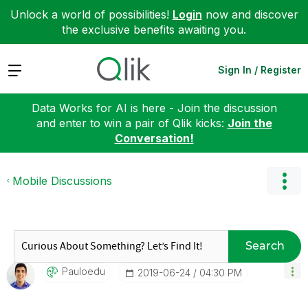
Unlock a world of possibilities!
Login
now and discover
the exclusive benefits awaiting you.
Expand
Sign In / Register
Data Works for AI is here - Join the discussion
and enter to win a pair of Qlik kicks:
Join the
Conversation!
Mobile Discussions
Search
Pauloedu
‎2019-06-24
04:30 PM