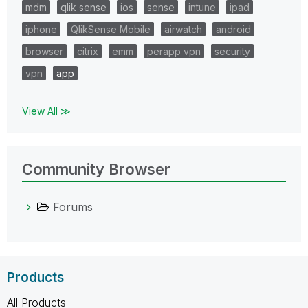
mdm
qlik sense
ios
sense
intune
ipad
iphone
QlikSense Mobile
airwatch
android
browser
citrix
emm
perapp vpn
security
vpn
app
View All ≫
Community Browser
Forums
Products
All Products