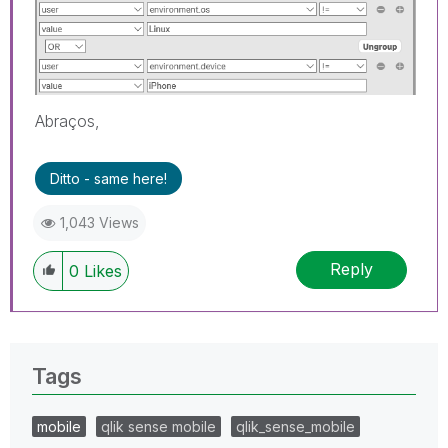
Abraços,
Ditto - same here!
1,043 Views
Reply
0
Likes
Tags
mobile
qlik sense mobile
qlik_sense_mobile