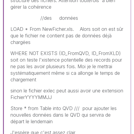
structure des fichiers. Attention toutefois a bien
gérer la cohérence
//des données
LOAD * From NewFicher.xls. Alors soit on est sûr
que le fichier ne contient pas de données déjà
chargées
WHERE NOT EXISTS (ID_FromQVD, ID_FromXLD)
soit on teste l'xistence potentielle des records pour
ne pas les avoir plusieurs fois. Moi je le mettrai
systématiquement même si ca allonge le temps de
chargement
sinon le fichier exlec peut aussi avoir une extension
FichierYYYYMMJJ
Store * from Table into QVD /// pour ajouter les
nouvelles données dans le QVD qui servira de
départ le lendemain
J'espère que c'est assez clair