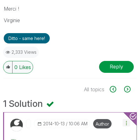
Merci !
Virginie
Ditto - same here!
2,333 Views
Reply
0
Likes
All topics
1 Solution
‎2014-10-13
10:06 AM
Author