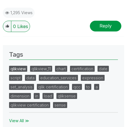
1,295 Views
Reply
0
Likes
Tags
qlikview
qlikview_11
chart
certification
date
script
data
education_services
expression
set_analysis
qlik certification
qcc
to
a
dimension
in
load
qliksense
qlikview certification
sense
View All ≫