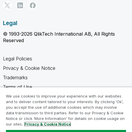
Legal
© 1993-2026 QlikTech International AB, All Rights
Reserved
Legal Policies
Privacy & Cookie Notice
Trademarks
Terms of Use
Legal Agreements
We use cookies to improve your experience with our websites
and to deliver content tailored to your interests. By clicking ‘Ok’,
Product Terms
you accept the use of additional cookies which may involve
data transmission to third parties. Refer to our Privacy & Cookie
Do not share my info
Notice or click ‘More Information’ for details on cookie usage on
our sites.
Privacy & Cookie Notice