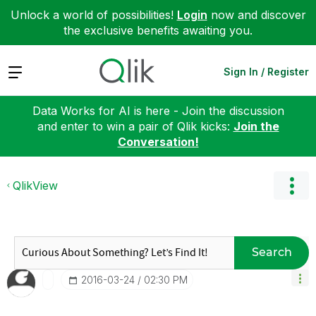
Unlock a world of possibilities!
Login
now and discover
the exclusive benefits awaiting you.
Expand
Sign In / Register
Data Works for AI is here - Join the discussion
and enter to win a pair of Qlik kicks:
Join the
Conversation!
QlikView
Search
‎2016-03-24
02:30 PM