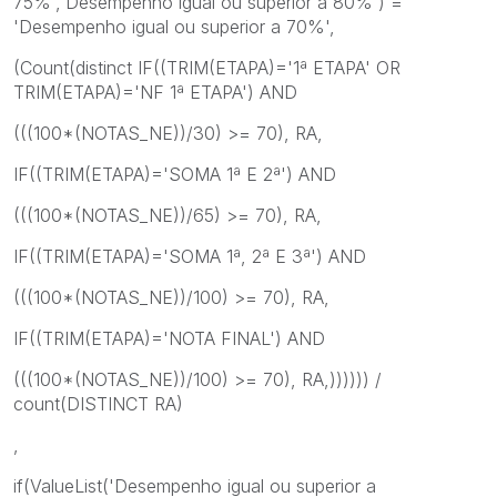
75%','Desempenho igual ou superior a 80%') =
'Desempenho igual ou superior a 70%',
(Count(distinct IF((TRIM(ETAPA)='1ª ETAPA' OR
TRIM(ETAPA)='NF 1ª ETAPA') AND
(((100*(NOTAS_NE))/30) >= 70), RA,
IF((TRIM(ETAPA)='SOMA 1ª E 2ª') AND
(((100*(NOTAS_NE))/65) >= 70), RA,
IF((TRIM(ETAPA)='SOMA 1ª, 2ª E 3ª') AND
(((100*(NOTAS_NE))/100) >= 70), RA,
IF((TRIM(ETAPA)='NOTA FINAL') AND
(((100*(NOTAS_NE))/100) >= 70), RA,)))))) /
count(DISTINCT RA)
,
if(ValueList('Desempenho igual ou superior a