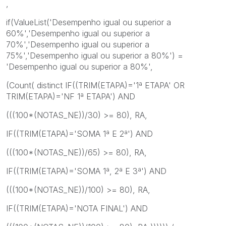
,
if(ValueList('Desempenho igual ou superior a
60%','Desempenho igual ou superior a
70%','Desempenho igual ou superior a
75%','Desempenho igual ou superior a 80%') =
'Desempenho igual ou superior a 80%',
(Count( distinct IF((TRIM(ETAPA)='1ª ETAPA' OR
TRIM(ETAPA)='NF 1ª ETAPA') AND
(((100*(NOTAS_NE))/30) >= 80), RA,
IF((TRIM(ETAPA)='SOMA 1ª E 2ª') AND
(((100*(NOTAS_NE))/65) >= 80), RA,
IF((TRIM(ETAPA)='SOMA 1ª, 2ª E 3ª') AND
(((100*(NOTAS_NE))/100) >= 80), RA,
IF((TRIM(ETAPA)='NOTA FINAL') AND