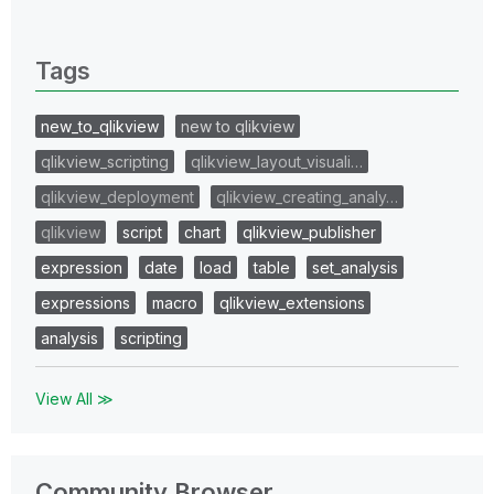
0 Replies
Tags
new_to_qlikview
new to qlikview
qlikview_scripting
qlikview_layout_visuali…
qlikview_deployment
qlikview_creating_analy…
qlikview
script
chart
qlikview_publisher
expression
date
load
table
set_analysis
expressions
macro
qlikview_extensions
analysis
scripting
View All ≫
Community Browser