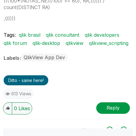
(((100*(NOTAS_NE))/100) >= 80), RA,)))))) /
count(DISTINCT RA)
,0))))
Tags:
qlik brasil
qlik consultant
qlik developers
qlik forum
qlik-desktop
qlikview
qlikview_scripting
QlikView App Dev
Labels
Ditto - same here!
613 Views
Reply
0
Likes
All topics