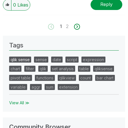
Reply
0
Likes
1
2
Tags
qlik sense
sense
date
script
expression
chart
filter
qlik
set analysis
table
qliksense
pivot table
functions
qlikview
count
bar chart
variable
aggr
sum
extension
View All ≫
Community Browser