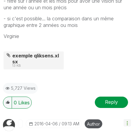
- filtre sur l'année et les mois pour avoir une vision sur
une année ou un mois précis
- si c'est possible... la comparaison dans un même
graphique entre 2 années ou mois
Virginie
exemple qliksens.xl
sx
13 KB
5,727 Views
Reply
0
Likes
‎2016-04-06
09:13 AM
Author