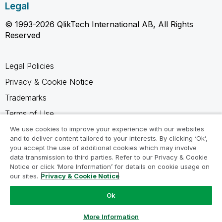
Legal
© 1993-2026 QlikTech International AB, All Rights
Reserved
Legal Policies
Privacy & Cookie Notice
Trademarks
Terms of Use
Legal Agreements
We use cookies to improve your experience with our websites
and to deliver content tailored to your interests. By clicking ‘Ok’,
Product Terms
you accept the use of additional cookies which may involve
data transmission to third parties. Refer to our Privacy & Cookie
Do not share my info
Notice or click ‘More Information’ for details on cookie usage on
our sites.
Privacy & Cookie Notice
Ok
Ask a Question
More Information