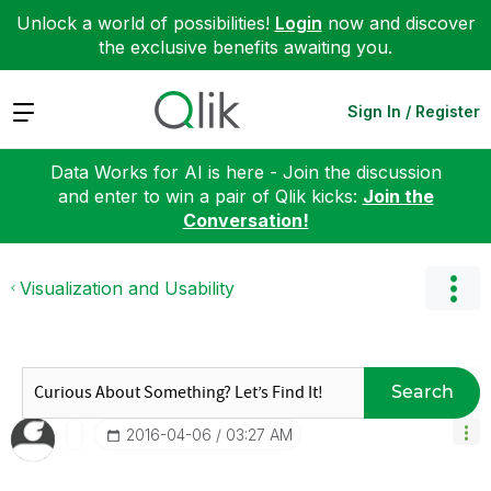
Unlock a world of possibilities!
Login
now and discover
the exclusive benefits awaiting you.
Expand
Sign In / Register
Data Works for AI is here - Join the discussion
and enter to win a pair of Qlik kicks:
Join the
Conversation!
Visualization and Usability
Search
‎2016-04-06
03:27 AM