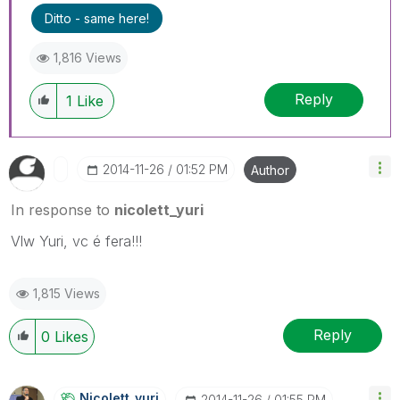
Ditto - same here!
1,816 Views
Reply
1
Like
‎2014-11-26
01:52 PM
Author
In response to
nicolett_yuri
Vlw Yuri, vc é fera!!!
1,815 Views
Reply
0
Likes
Nicolett_yuri
‎2014-11-26
01:55 PM