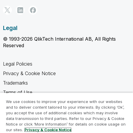
Legal
© 1993-2026 QlikTech International AB, All Rights
Reserved
Legal Policies
Privacy & Cookie Notice
Trademarks
Terms of Use
Legal Agreements
We use cookies to improve your experience with our websites
and to deliver content tailored to your interests. By clicking ‘Ok’,
Product Terms
you accept the use of additional cookies which may involve
data transmission to third parties. Refer to our Privacy & Cookie
Do not share my info
Notice or click ‘More Information’ for details on cookie usage on
our sites.
Privacy & Cookie Notice