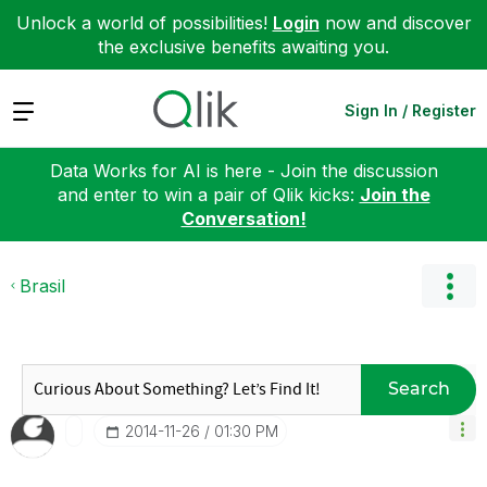
Unlock a world of possibilities!
Login
now and discover
the exclusive benefits awaiting you.
Expand
Sign In / Register
Data Works for AI is here - Join the discussion
and enter to win a pair of Qlik kicks:
Join the
Conversation!
Brasil
Search
‎2014-11-26
01:30 PM