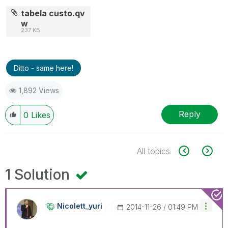
tabela custo.qv
w
237 KB
Ditto - same here!
1,892 Views
Reply
0
Likes
All topics
1 Solution
Nicolett_yuri
‎2014-11-26
01:49 PM