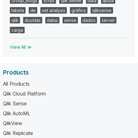
Group_Blogs
script
qlik sense
data
ajuda
tabela
de
set analysis
gráfico
qliksense
qlik
duvidas
datas
sense
dados
server
carga
View All ≫
Products
All Products
Qlik Cloud Platform
Qlik Sense
Qlik AutoML
QlikView
Qlik Replicate