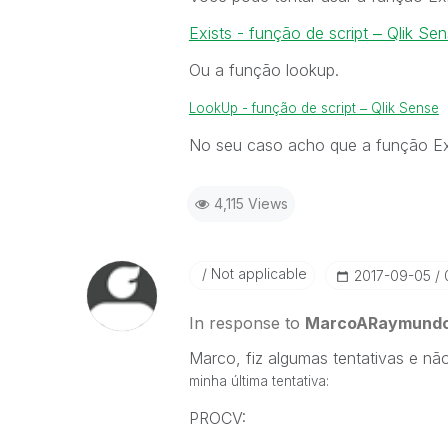
Exists - função de script ‒ Qlik Se
Ou a função lookup.
LookUp - função de script ‒ Qlik Sense
No seu caso acho que a função Exi
4,115 Views
Not applicable
‎2017-09-05
In response to
MarcoARaymund
Marco, fiz algumas tentativas e n
minha última tentativa:
PROCV: