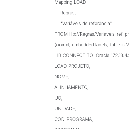
Mapping LOAD
Regras,
"Variáveis de referência"
FROM [lib://Regras/Variaveis_ref_p
(ooxml, embedded labels, table is 
LIB CONNECT TO 'Oracle_172.18.4.
LOAD PROJETO,
NOME,
ALINHAMENTO,
UO,
UNIDADE,
COD_PROGRAMA,