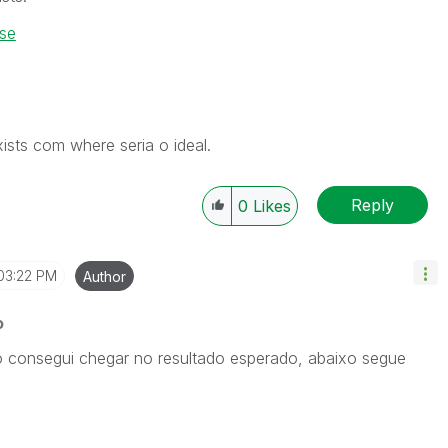
nse
sts com where seria o ideal.
Reply
0
Likes
03:22 PM
Author
o
ão consegui chegar no resultado esperado, abaixo segue