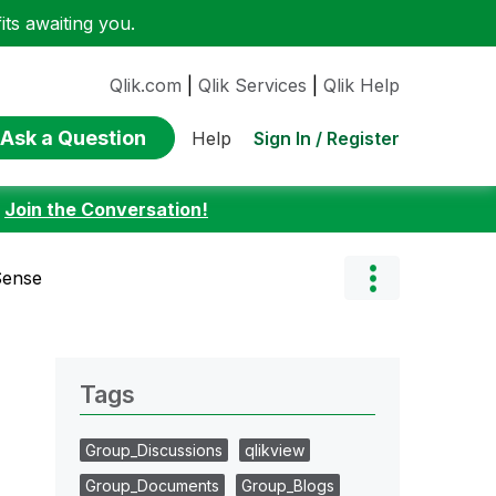
ts awaiting you.
Qlik.com
|
Qlik Services
|
Qlik Help
Ask a Question
Sign In / Register
Help
:
Join the Conversation!
Sense
Tags
Group_Discussions
qlikview
Group_Documents
Group_Blogs