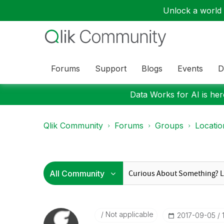
Unlock a world o
Forums
Support
Blogs
Events
D
Data Works for AI is here
Qlik Community
Forums
Groups
Locati
Not applicable
‎2017-09-05