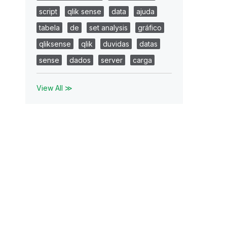
script
qlik sense
data
ajuda
tabela
de
set analysis
gráfico
qliksense
qlik
duvidas
datas
sense
dados
server
carga
View All ≫