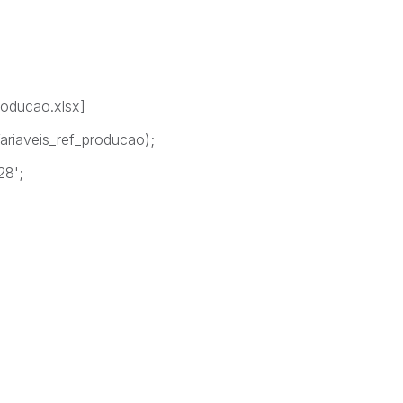
roducao.xlsx]
Variaveis_ref_producao);
28';