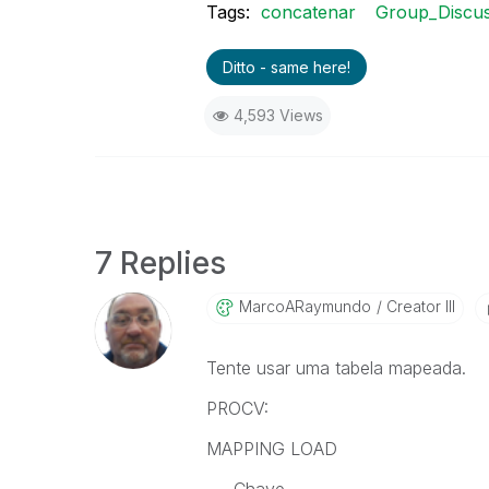
Tags:
concatenar
Group_Discus
Ditto - same here!
4,593 Views
7 Replies
MarcoARaymundo
Creator III
Tente usar uma tabela mapeada.
PROCV:
MAPPING LOAD