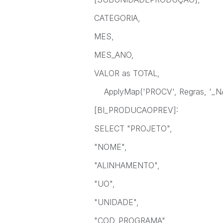
CATEGORIA,
MES,
MES_ANO,
VALOR as TOTAL,
ApplyMap('PROCV', Regras, '_NÃO
[BI_PRODUCAOPREV]:
SELECT "PROJETO",
"NOME",
"ALINHAMENTO",
"UO",
"UNIDADE",
"COD_PROGRAMA",