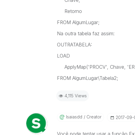
Chave,
Retorno
FROM AlgumLugar;
Na outra tabela faz assim:
OUTRATABELA:
LOAD
ApplyMap('PROCV', Chave,
FROM AlgumLugar\Tabela2;
4,115 Views
Isaiasdd
Creator
‎2017-09-
Você pode tentar usar a função Exi