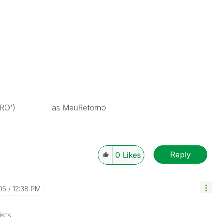
 'ERRO') as MeuRetorno
Reply
0
Likes
05
12:38 PM
sts.