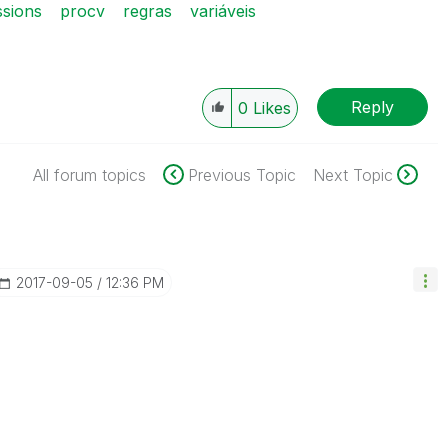
sions
procv
regras
variáveis
Reply
0
Likes
All forum topics
Previous Topic
Next Topic
‎2017-09-05
12:36 PM