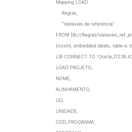
Mapping LOAD
Regras,
"Variáveis de referência"
FROM [lib://Regras/Variaveis_ref_p
(ooxml, embedded labels, table is 
LIB CONNECT TO 'Oracle_172.18.4.
LOAD PROJETO,
NOME,
ALINHAMENTO,
UO,
UNIDADE,
COD_PROGRAMA,