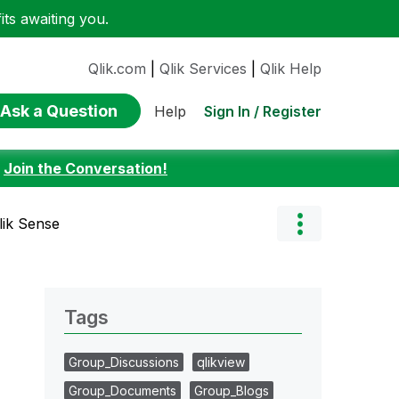
ts awaiting you.
Qlik.com
|
Qlik Services
|
Qlik Help
Ask a Question
Sign In / Register
Help
:
Join the Conversation!
lik Sense
Tags
Group_Discussions
qlikview
Group_Documents
Group_Blogs