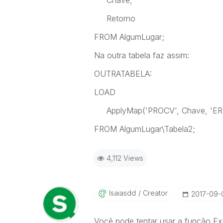
Chave,
Retorno
FROM AlgumLugar;
Na outra tabela faz assim:
OUTRATABELA:
LOAD
ApplyMap('PROCV', Chave,
FROM AlgumLugar\Tabela2;
4,112 Views
Isaiasdd
Creator
‎2017-09-
Você pode tentar usar a função Exi