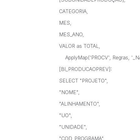
CATEGORIA,
MES,
MES_ANO,
VALOR as TOTAL,
ApplyMap('PROCV', Regras, '_NÃO
[BI_PRODUCAOPREV]:
SELECT "PROJETO",
"NOME",
"ALINHAMENTO",
"UO",
"UNIDADE",
"COD_PROGRAMA",