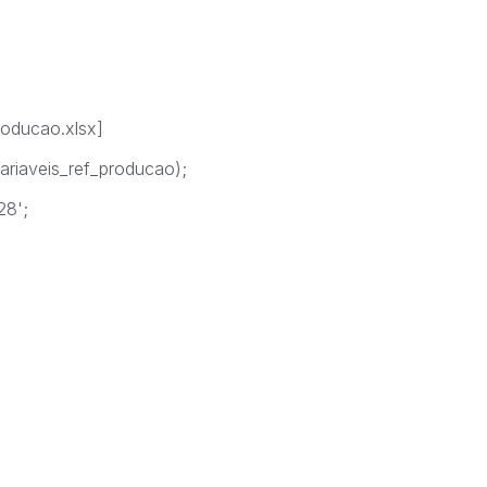
roducao.xlsx]
Variaveis_ref_producao);
28';