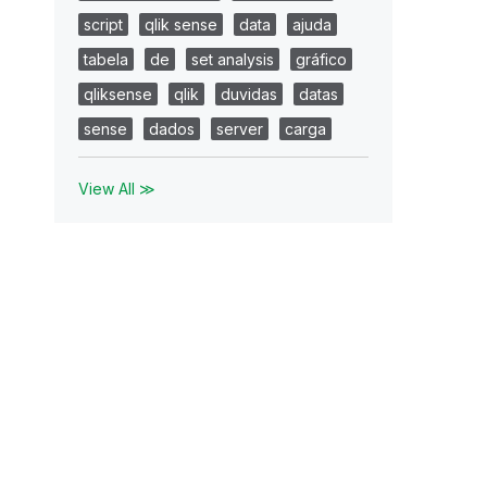
script
qlik sense
data
ajuda
tabela
de
set analysis
gráfico
qliksense
qlik
duvidas
datas
sense
dados
server
carga
View All ≫