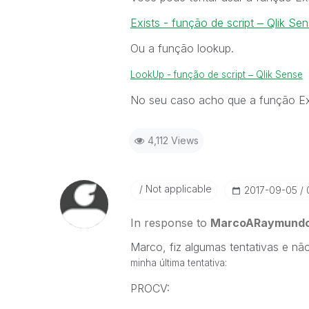
Exists - função de script ‒ Qlik Se
Ou a função lookup.
LookUp - função de script ‒ Qlik Sense
No seu caso acho que a função Exi
4,112 Views
Not applicable
‎2017-09-05
In response to
MarcoARaymund
Marco, fiz algumas tentativas e n
minha última tentativa:
PROCV: