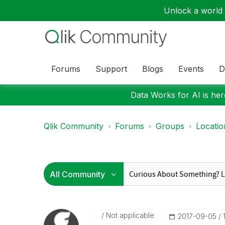
Unlock a world o
Forums
Support
Blogs
Events
D
Data Works for AI is here
Qlik Community
Forums
Groups
Locati
Not applicable
‎2017-09-05