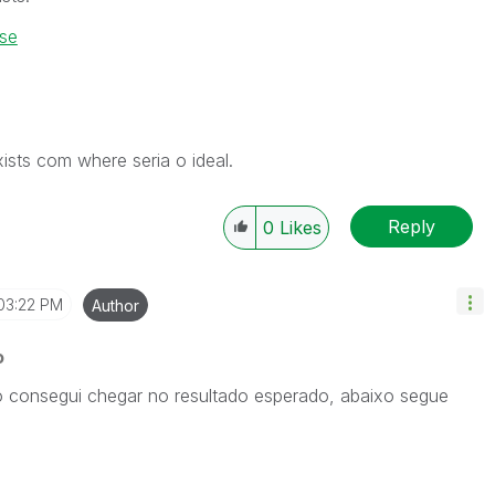
nse
sts com where seria o ideal.
Reply
0
Likes
03:22 PM
Author
o
ão consegui chegar no resultado esperado, abaixo segue