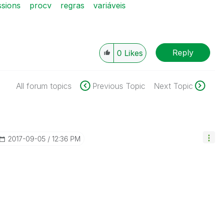
sions
procv
regras
variáveis
Reply
0
Likes
All forum topics
Previous Topic
Next Topic
‎2017-09-05
12:36 PM