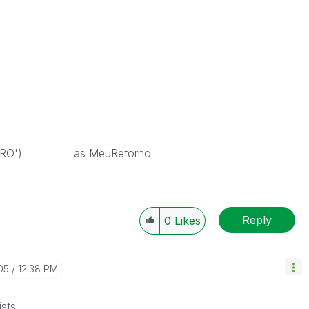
 'ERRO') as MeuRetorno
Reply
0
Likes
05
12:38 PM
sts.