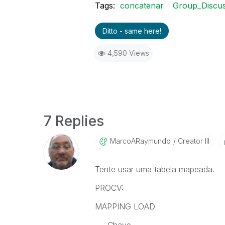
Tags:
concatenar
Group_Discus
Ditto - same here!
4,590 Views
7 Replies
MarcoARaymundo
Creator III
Tente usar uma tabela mapeada.
PROCV:
MAPPING LOAD