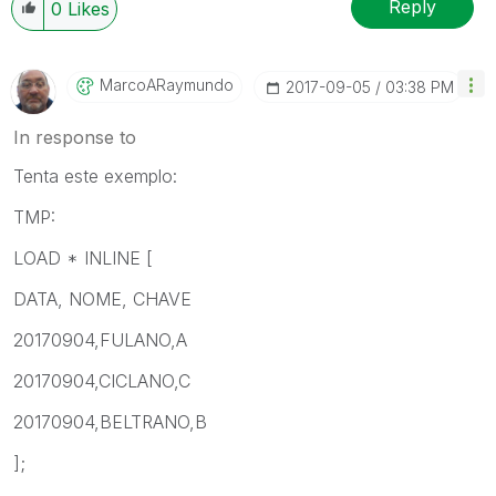
Reply
0
Likes
MarcoARaymundo
‎2017-09-05
03:38 PM
In response to
Tenta este exemplo:
TMP:
LOAD * INLINE [
DATA, NOME, CHAVE
20170904,FULANO,A
20170904,CICLANO,C
20170904,BELTRANO,B
];