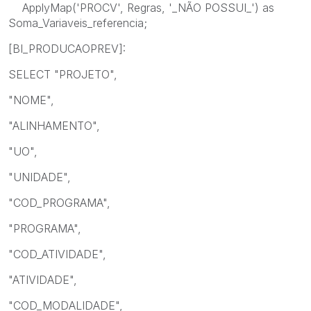
ApplyMap('PROCV', Regras, '_NÃO POSSUI_') as
Soma_Variaveis_referencia;
[BI_PRODUCAOPREV]:
SELECT "PROJETO",
"NOME",
"ALINHAMENTO",
"UO",
"UNIDADE",
"COD_PROGRAMA",
"PROGRAMA",
"COD_ATIVIDADE",
"ATIVIDADE",
"COD_MODALIDADE",