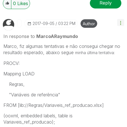
Reply
0
Likes
‎2017-09-05
03:22 PM
Author
In response to
MarcoARaymundo
Marco, fiz algumas tentativas e não consegui chegar no
resultado esperado, abaixo segue
minha última tentativa:
PROCV:
Mapping LOAD
Regras,
"Variáveis de referência"
FROM [lib://Regras/Variaveis_ref_producao.xlsx]
(ooxml, embedded labels, table is
Variaveis_ref_producao);