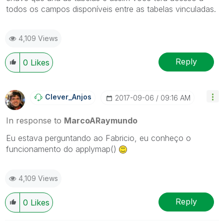
todos os campos disponíveis entre as tabelas vinculadas.
4,109 Views
Reply
0
Likes
Clever_Anjos
‎2017-09-06
09:16 AM
In response to
MarcoARaymundo
Eu estava perguntando ao Fabricio, eu conheço o
funcionamento do applymap()
4,109 Views
Reply
0
Likes