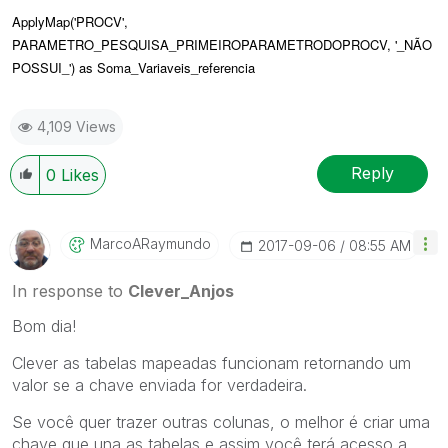
ApplyMap('PROCV',
PARAMETRO_PESQUISA_PRIMEIROPARAMETRODOPROCV, '_NÃO
POSSUI_') as Soma_Variaveis_referencia
4,109 Views
Reply
0
Likes
MarcoARaymundo
‎2017-09-06
08:55 AM
In response to
Clever_Anjos
Bom dia!
Clever as tabelas mapeadas funcionam retornando um
valor se a chave enviada for verdadeira.
Se você quer trazer outras colunas, o melhor é criar uma
chave que una as tabelas e assim você terá acesso a