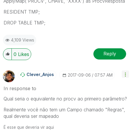
ApplyMap('PROCV', CHAVE, 'XXXX') as ProcvResposta
RESIDENT TMP;
DROP TABLE TMP;
4,109 Views
Reply
0
Likes
Clever_Anjos
‎2017-09-06
07:57 AM
In response to
Qual seria o equivalente no procv ao primeiro parâmetro?
Realmente você não tem um Campo chamado "Regras",
qual deveria ser mapeado
É esse que deveria vir aqui