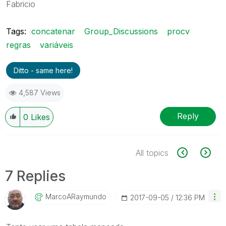
Fabricio
Tags:
concatenar
Group_Discussions
procv
regras
variáveis
Ditto - same here!
4,587 Views
Reply
0
Likes
All topics
7 Replies
MarcoARaymundo
‎2017-09-05
12:36 PM