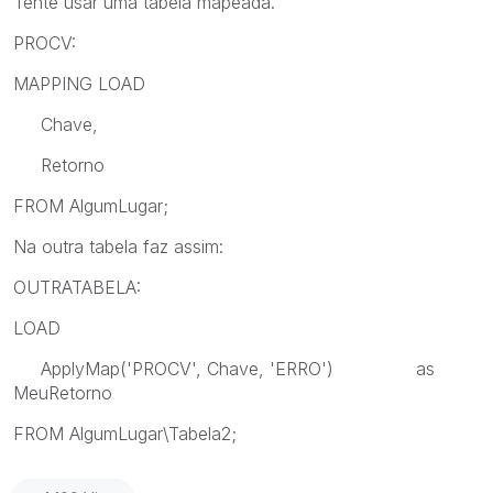
Tente usar uma tabela mapeada.
PROCV:
MAPPING LOAD
Chave,
Retorno
FROM AlgumLugar;
Na outra tabela faz assim:
OUTRATABELA:
LOAD
ApplyMap('PROCV', Chave, 'ERRO') as
MeuRetorno
FROM AlgumLugar\Tabela2;