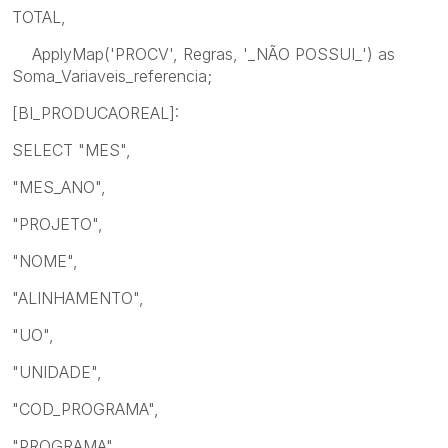
TOTAL,
ApplyMap('PROCV', Regras, '_NÃO POSSUI_') as
Soma_Variaveis_referencia;
[BI_PRODUCAOREAL]:
SELECT "MES",
"MES_ANO",
"PROJETO",
"NOME",
"ALINHAMENTO",
"UO",
"UNIDADE",
"COD_PROGRAMA",
"PROGRAMA",