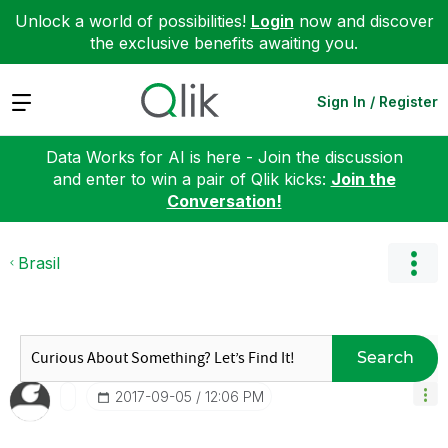
Unlock a world of possibilities!
Login
now and discover
the exclusive benefits awaiting you.
Expand
Sign In / Register
Data Works for AI is here - Join the discussion
and enter to win a pair of Qlik kicks:
Join the
Conversation!
Brasil
Search
‎2017-09-05
12:06 PM