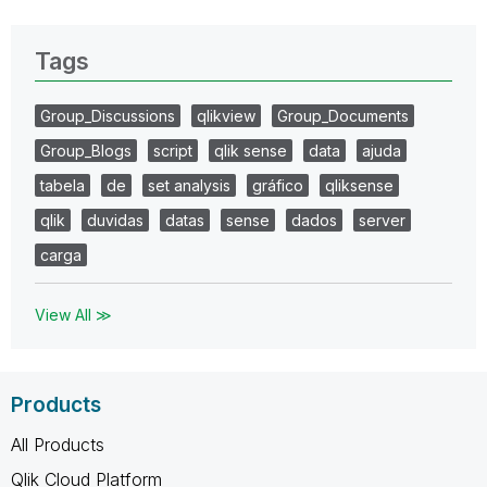
Tags
Group_Discussions
qlikview
Group_Documents
Group_Blogs
script
qlik sense
data
ajuda
tabela
de
set analysis
gráfico
qliksense
qlik
duvidas
datas
sense
dados
server
carga
View All ≫
Products
All Products
Qlik Cloud Platform