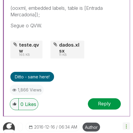
(ooxml, embedded labels, table is [Entrada
Mercadoria]);
Segue o QVW.
teste.qv
dados.xl
w
sx
165 KB
11 KB
Ditto - same here!
1,866 Views
Reply
0
Likes
‎2016-12-16
06:34 AM
Author