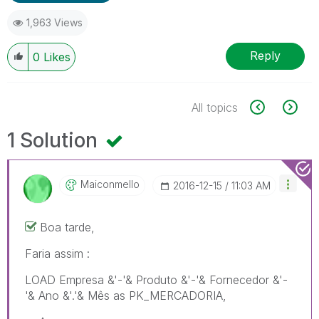
1,963 Views
Reply
0
Likes
All topics
1 Solution
Maiconmello
‎2016-12-15
11:03 AM
Boa tarde,
Faria assim :
LOAD Empresa &'-'& Produto &'-'& Fornecedor &'-
'& Ano &'.'& Mês as PK_MERCADORIA,