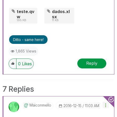
teste.qv
dados.xl
w
sx
165 KB
11 KB
Ditto - same here!
1,865 Views
Reply
0
Likes
7 Replies
Maiconmello
‎2016-12-15
11:03 AM