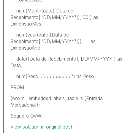
num(Month(date([Data de
Recebimento],'DD/MM/YYYY')),'00') as
DimensaoMes,
num(year(date([Data de
Recebimento],'DD/MM/YYYY'))) as
DimensaoAno,
date([Data de Recebimento],'DD/MM/YYYY') as
Data,
num(Peso,'#######.###') as Peso
FROM
(ooxml, embedded labels, table is [Entrada
Mercadoria]);
Segue o QVW.
View solution in original post