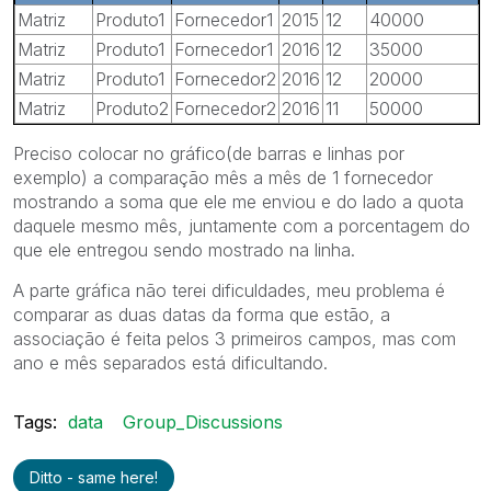
Matriz
Produto1
Fornecedor1
2015
12
40000
Matriz
Produto1
Fornecedor1
2016
12
35000
Matriz
Produto1
Fornecedor2
2016
12
20000
Matriz
Produto2
Fornecedor2
2016
11
50000
Preciso colocar no gráfico(de barras e linhas por
exemplo) a comparação mês a mês de 1 fornecedor
mostrando a soma que ele me enviou e do lado a quota
daquele mesmo mês, juntamente com a porcentagem do
que ele entregou sendo mostrado na linha.
A parte gráfica não terei dificuldades, meu problema é
comparar as duas datas da forma que estão, a
associação é feita pelos 3 primeiros campos, mas com
ano e mês separados está dificultando.
Tags:
data
Group_Discussions
Ditto - same here!