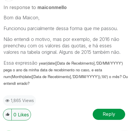
In response to
maiconmello
Bom dia Maicon,
Funcionou parcialmente dessa forma que me passou.
Não entendi o motivo, mas por exemplo, de 2016 não
preencheu com os valores das quotas, e há esses
valores na tabela original. Alguns de 2015 também não.
Essa expressão
year(date([Data de Recebimento],'DD/MM/YYYY')
pega o ano da minha data de recebimento no caso, e esta
num(Month(date([Data de Recebimento],'DD/MM/YYYY')),'00') o mês? Ou
entendi errado?
1,865 Views
Reply
0
Likes