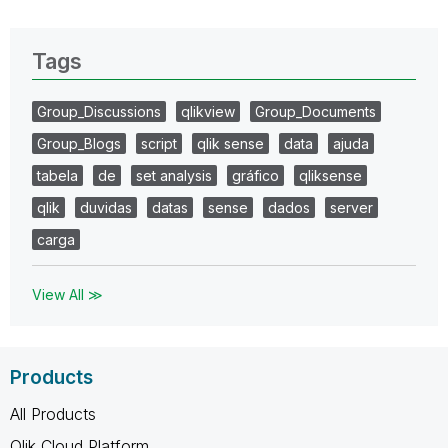
Tags
Group_Discussions
qlikview
Group_Documents
Group_Blogs
script
qlik sense
data
ajuda
tabela
de
set analysis
gráfico
qliksense
qlik
duvidas
datas
sense
dados
server
carga
View All ≫
Products
All Products
Qlik Cloud Platform