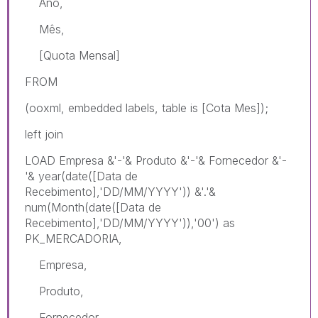
Ano,
Mês,
[Quota Mensal]
FROM
(ooxml, embedded labels, table is [Cota Mes]);
left join
LOAD Empresa &'-'& Produto &'-'& Fornecedor &'-
'& year(date([Data de
Recebimento],'DD/MM/YYYY')) &'.'&
num(Month(date([Data de
Recebimento],'DD/MM/YYYY')),'00') as
PK_MERCADORIA,
Empresa,
Produto,
Fornecedor,