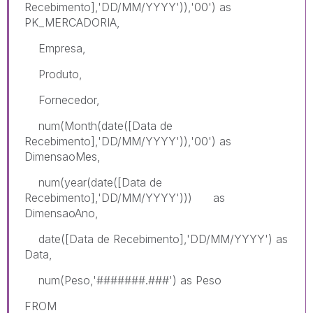
Recebimento],'DD/MM/YYYY')),'00') as
PK_MERCADORIA,
Empresa,
Produto,
Fornecedor,
num(Month(date([Data de
Recebimento],'DD/MM/YYYY')),'00') as
DimensaoMes,
num(year(date([Data de
Recebimento],'DD/MM/YYYY'))) as
DimensaoAno,
date([Data de Recebimento],'DD/MM/YYYY') as
Data,
num(Peso,'#######.###') as Peso
FROM