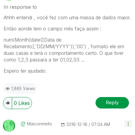
In response to
Ahhh entendi , você fez com uma massa de dados maior.
Então aonde tem o campo mês faça assim :
num(Month(date([Data de
Recebimento],'DD/MM/YYYY')),'00') , formato ele em
duas casas e terá o comportamento certo. O que tiver
como 1,2,3 passara a ter 01,02,03 ...
Espero ter ajudado.
1,865 Views
Reply
0
Likes
Maiconmello
‎2016-12-16
07:04 AM