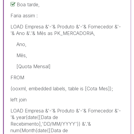
Boa tarde,
Faria assim :
LOAD Empresa &'-'& Produto &'-'& Fornecedor &'-
'& Ano &'.'& Mês as PK_MERCADORIA,
Ano,
Mês,
[Quota Mensal]
FROM
(ooxml, embedded labels, table is [Cota Mes]);
left join
LOAD Empresa &'-'& Produto &'-'& Fornecedor &'-
'& year(date([Data de
Recebimento],'DD/MM/YYYY')) &'.'&
num(Month(date([Data de