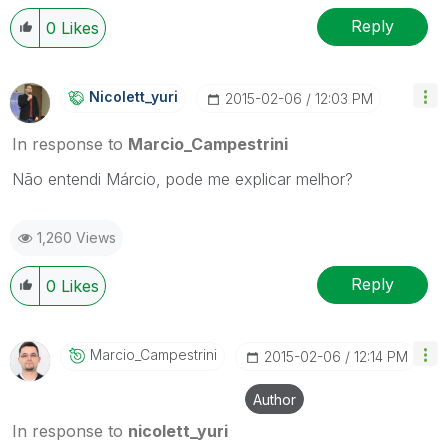
Reply
0
Likes
Nicolett_yuri
‎2015-02-06
12:03 PM
In response to
Marcio_Campestrini
Não entendi Márcio, pode me explicar melhor?
1,260 Views
Reply
0
Likes
Marcio_Campestr
Ini
‎2015-02-06
12:14 PM
Author
In response to
nicolett_yuri