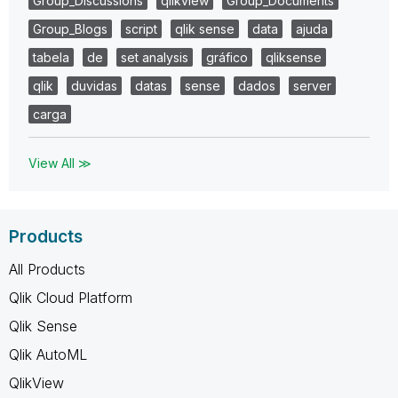
Group_Discussions
qlikview
Group_Documents
Group_Blogs
script
qlik sense
data
ajuda
tabela
de
set analysis
gráfico
qliksense
qlik
duvidas
datas
sense
dados
server
carga
View All ≫
Products
All Products
Qlik Cloud Platform
Qlik Sense
Qlik AutoML
QlikView