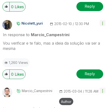
Reply
0
Likes
Nicolett_yuri
‎2015-02-10
12:30 PM
In response to
Marcio_Campestrini
Vou verificar e te falo, mas a ideia da solução vai ser a
mesma
1,260 Views
Reply
0
Likes
Marcio_Campestr
Ini
‎2015-03-04
11:28 AM
Author