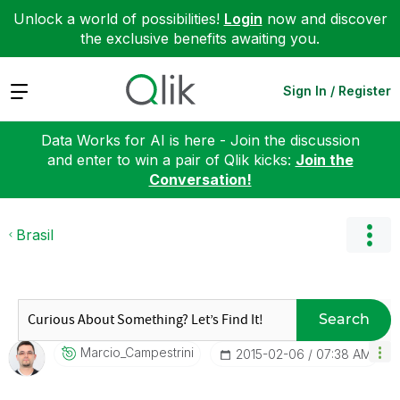
Unlock a world of possibilities!
Login
now and discover
the exclusive benefits awaiting you.
Expand
Sign In / Register
Data Works for AI is here - Join the discussion
and enter to win a pair of Qlik kicks:
Join the
Conversation!
Brasil
Search
Marcio_Campestr
Ini
‎2015-02-06
07:38 AM