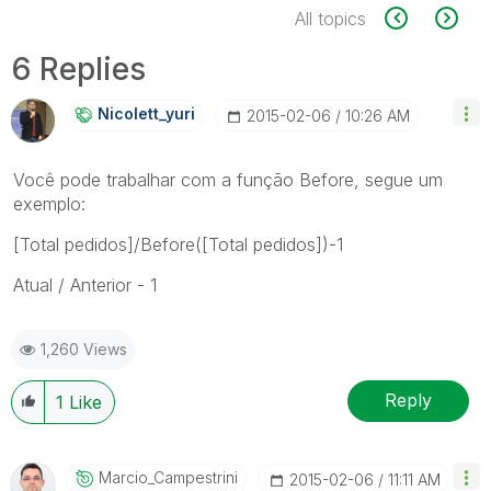
All topics
6 Replies
Nicolett_yuri
‎2015-02-06
10:26 AM
Você pode trabalhar com a função Before, segue um
exemplo:
[Total pedidos]/Before([Total pedidos])-1
Atual / Anterior - 1
1,260 Views
Reply
1
Like
Marcio_Campestr
Ini
‎2015-02-06
11:11 AM