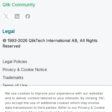
Qlik Community
Legal
© 1993-2026 QlikTech International AB, All Rights
Reserved
Legal Policies
Privacy & Cookie Notice
Trademarks
Terms of Use
Legal Agreements
We use cookies to improve your experience with our websites
and to deliver content tailored to your interests. By clicking ‘Ok’,
Product Terms
you accept the use of additional cookies which may involve
data transmission to third parties. Refer to our Privacy & Cookie
Do not share my info