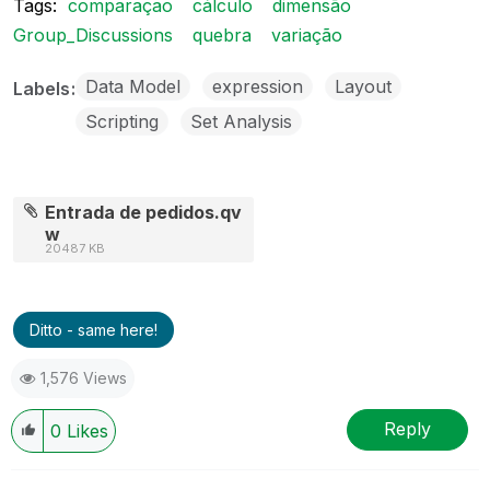
Tags:
comparaçao
cálculo
dimensão
Group_Discussions
quebra
variação
Data Model
expression
Layout
Labels
Scripting
Set Analysis
Entrada de pedidos.qv
w
20487 KB
Ditto - same here!
1,576 Views
Reply
0
Likes