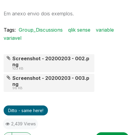
Em anexo envio dois exemplos.
Tags:
Group_Discussions
qlik sense
variable
variavel
Screenshot - 20200203 - 002.p
ng
103 KB
Screenshot - 20200203 - 003.p
ng
96 KB
Ditto - same here!
2,439 Views