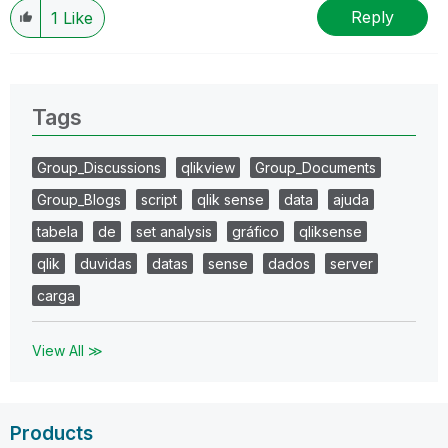
Reply
1
Like
Tags
Group_Discussions
qlikview
Group_Documents
Group_Blogs
script
qlik sense
data
ajuda
tabela
de
set analysis
gráfico
qliksense
qlik
duvidas
datas
sense
dados
server
carga
View All ≫
Products