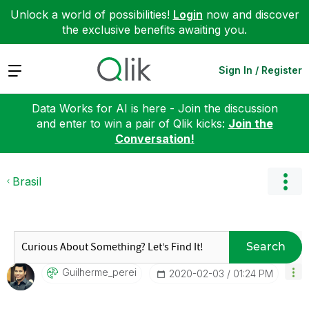
Unlock a world of possibilities!
Login
now and discover
the exclusive benefits awaiting you.
Expand
Sign In / Register
Data Works for AI is here - Join the discussion
and enter to win a pair of Qlik kicks:
Join the
Conversation!
Brasil
Search
Guilherme_perei
‎2020-02-03
01:24 PM