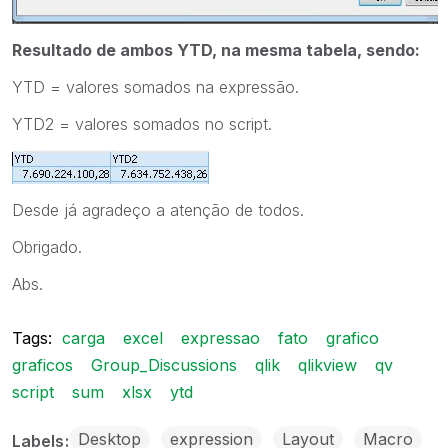
Resultado de ambos YTD, na mesma tabela, sendo:
YTD = valores somados na expressão.
YTD2 = valores somados no script.
Desde já agradeço a atenção de todos.
Obrigado.
Abs.
Tags:
carga
excel
expressao
fato
grafico
graficos
Group_Discussions
qlik
qlikview
qv
script
sum
xlsx
ytd
Desktop
expression
Layout
Macro
Labels