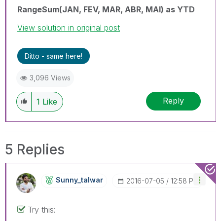
RangeSum(JAN, FEV, MAR, ABR, MAI) as YTD
View solution in original post
Ditto - same here!
3,096 Views
Reply
1
Like
5 Replies
Sunny_talwar
‎2016-07-05
12:58 PM
Try this: