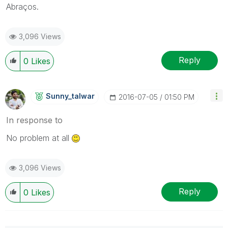
Abraços.
3,096 Views
Reply
0
Likes
Sunny_talwar
‎2016-07-05
01:50 PM
In response to
No problem at all
3,096 Views
Reply
0
Likes