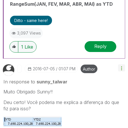
RangeSum(JAN, FEV, MAR, ABR, MAI) as YTD
Ditto - same here!
3,097 Views
Reply
1
Like
‎2016-07-05
01:07 PM
Author
In response to
sunny_talwar
Muito Obrigado Sunny!!
Deu certo! Você poderia me explica a diferença do que
fiz para isso?