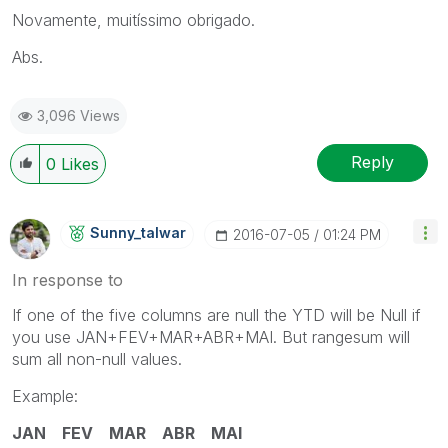
Novamente, muitíssimo obrigado.
Abs.
3,096 Views
Reply
0
Likes
Sunny_talwar
‎2016-07-05
01:24 PM
In response to
If one of the five columns are null the YTD will be Null if
you use JAN+FEV+MAR+ABR+MAI. But rangesum will
sum all non-null values.
Example:
JAN FEV MAR ABR MAI