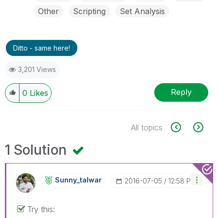
Other
Scripting
Set Analysis
Ditto - same here!
3,201 Views
Reply
0
Likes
All topics
1 Solution
Sunny_talwar
‎2016-07-05
12:58 PM
Try this: