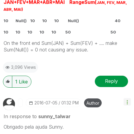
JAN+FEV+MAR+ABR+MAI
RangeSum(
JAN, FEV, MAR,
ABR, MAI)
10 Null() 10 10 10 Null() 40
10 10 10 10 10 50 50
On the front end Sum(JAN) + Sum(FEV) + .... make
Sum(Null()) = 0 not causing any issue.
3,096 Views
Reply
1
Like
‎2016-07-05
01:32 PM
Author
In response to
sunny_talwar
Obrigado pela ajuda Sunny.