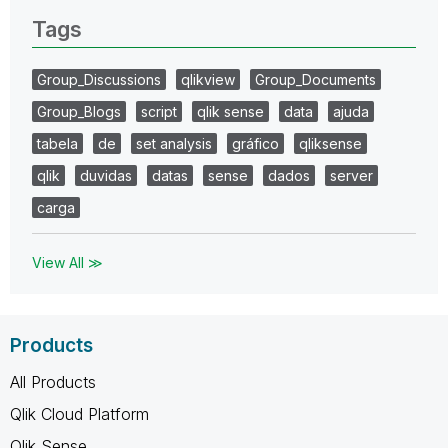
Tags
Group_Discussions
qlikview
Group_Documents
Group_Blogs
script
qlik sense
data
ajuda
tabela
de
set analysis
gráfico
qliksense
qlik
duvidas
datas
sense
dados
server
carga
View All ≫
Products
All Products
Qlik Cloud Platform
Qlik Sense