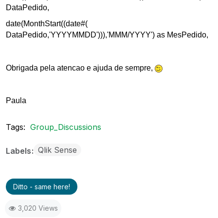
DataPedido,
date(MonthStart((date#(
DataPedido,'YYYYMMDD'))),'MMM/YYYY') as MesPedido,
Obrigada pela atencao e ajuda de sempre,
Paula
Tags:
Group_Discussions
Qlik Sense
Labels
Ditto - same here!
3,020 Views