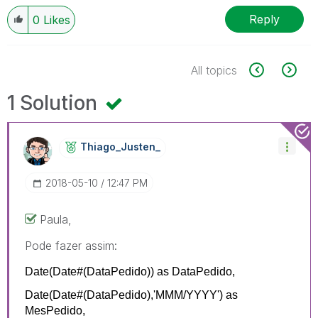
Reply
0
Likes
All topics
1 Solution
Thiago_Justen_
‎2018-05-10
12:47 PM
Paula,
Pode fazer assim:
Date(
Date
#(DataPedido)) as DataPedido,
Date(
Date#
(DataPedido),
'MMM/YYYY'
) as
MesPedido
,