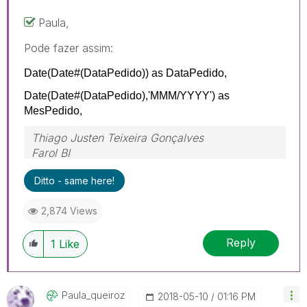
Paula,
Pode fazer assim:
Date(
Date
#(DataPedido)) as DataPedido,
Date(
Date#
(DataPedido),
'MMM/YYYY'
) as
MesPedido
,
Thiago Justen Teixeira Gonçalves
Farol BI
WhatsApp: 24 98152-1675
Ditto - same here!
Skype: justen.thiago
2,874 Views
Reply
1
Like
Paula_queiroz
‎2018-05-10
01:16 PM