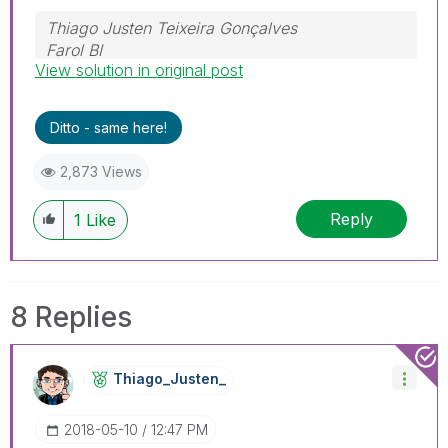
Thiago Justen Teixeira Gonçalves
Farol BI
View solution in original post
WhatsApp: 24 98152-1675
Skype: justen.thiago
Ditto - same here!
2,873 Views
Reply
1
Like
8 Replies
Thiago_Justen_
‎2018-05-10
12:47 PM