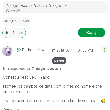
Thiago Justen Teixeira Gonçalves
Farol BI
WhatsApp: 24 98152-1675
2,873 Views
Skype: justen.thiago
Reply
1
Like
Paula_queiroz
‎2018-05-14
04:30 PM
Author
In response to
Thiago_Justen_
Consegui resolver, Thiago.
Nomeei os campos de data com o mesmo nome e criei
um calendario.
Tive q fazer outra coisa e fiz isso no fim de semana....
Obrigada,