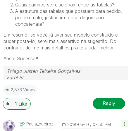
Quais campos se relacionam entre as tabelas?
A estrutura das tabelas que possuem data pedido,
por exemplo, justificam o uso de joins ou
concatenate?
Em resumo, se você já tiver seu modelo construído e
puder posta-lo, serei mais assertivo na sugestão. Do
contrário, dê-me mais detalhes pra te ajudar melhor.
Abs e Sucesso!!
Thiago Justen Teixeira Gonçalves
Farol BI
WhatsApp: 24 98152-1675
2,873 Views
Skype: justen.thiago
Reply
1
Like
Paula_queiroz
‎2018-05-10
03:50 PM