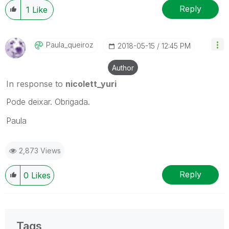
Reply
1
Like
Paula_queiroz
‎2018-05-15
12:45 PM
Author
In response to
nicolett_yuri
Pode deixar. Obrigada.
Paula
2,873 Views
Reply
0
Likes
Tags