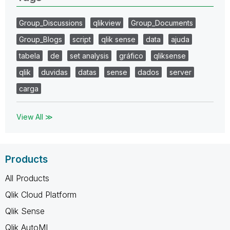
Group_Discussions
qlikview
Group_Documents
Group_Blogs
script
qlik sense
data
ajuda
tabela
de
set analysis
gráfico
qliksense
qlik
duvidas
datas
sense
dados
server
carga
View All ≫
Products
All Products
Qlik Cloud Platform
Qlik Sense
Qlik AutoML