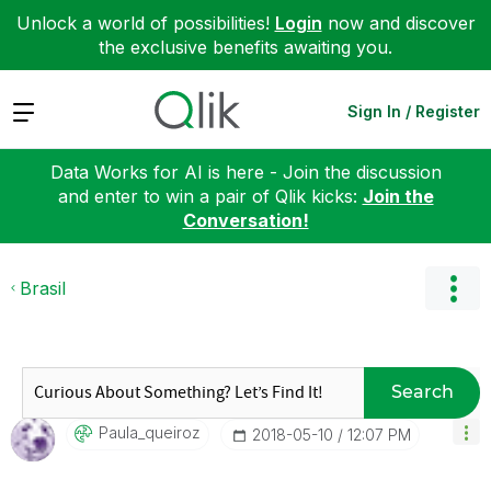
Unlock a world of possibilities!
Login
now and discover
the exclusive benefits awaiting you.
Expand
Sign In / Register
Data Works for AI is here - Join the discussion
and enter to win a pair of Qlik kicks:
Join the
Conversation!
Brasil
Search
Paula_queiroz
‎2018-05-10
12:07 PM