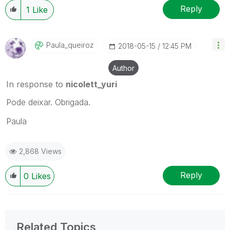
Reply
1
Like
Paula_queiroz
‎2018-05-15
12:45 PM
Author
In response to
nicolett_yuri
Pode deixar. Obrigada.
Paula
2,868 Views
Reply
0
Likes
Related Topics