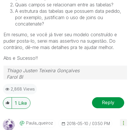
Quais campos se relacionam entre as tabelas?
A estrutura das tabelas que possuem data pedido,
por exemplo, justificam o uso de joins ou
concatenate?
Em resumo, se você já tiver seu modelo construído e
puder posta-lo, serei mais assertivo na sugestão. Do
contrário, dê-me mais detalhes pra te ajudar melhor.
Abs e Sucesso!!
Thiago Justen Teixeira Gonçalves
Farol BI
WhatsApp: 24 98152-1675
2,868 Views
Skype: justen.thiago
Reply
1
Like
Paula_queiroz
‎2018-05-10
03:50 PM