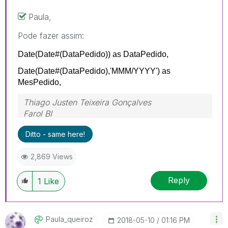
Paula,
Pode fazer assim:
Date(
Date
#(DataPedido)) as DataPedido,
Date(
Date#
(DataPedido),
'MMM/YYYY'
) as
MesPedido
,
Thiago Justen Teixeira Gonçalves
Farol BI
WhatsApp: 24 98152-1675
Ditto - same here!
Skype: justen.thiago
2,869 Views
Reply
1
Like
Paula_queiroz
‎2018-05-10
01:16 PM