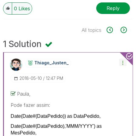
Reply
0
Likes
All topics
1 Solution
Thiago_Justen_
‎2018-05-10
12:47 PM
Paula,
Pode fazer assim:
Date(
Date
#(DataPedido)) as DataPedido,
Date(
Date#
(DataPedido),
'MMM/YYYY'
) as
MesPedido
,