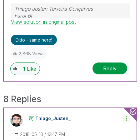
Thiago Justen Teixeira Gonçalves
Farol BI
View solution in original post
WhatsApp: 24 98152-1675
Skype: justen.thiago
Ditto - same here!
2,868 Views
Reply
1
Like
8 Replies
Thiago_Justen_
‎2018-05-10
12:47 PM