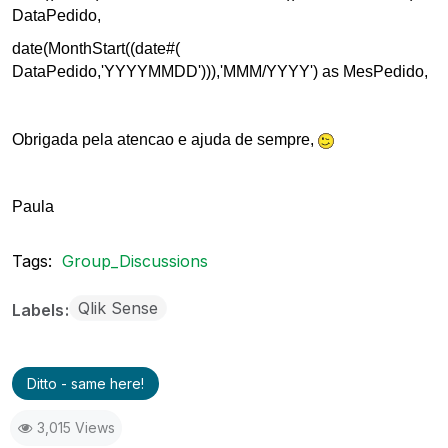
DataPedido,
date(MonthStart((date#(
DataPedido,'YYYYMMDD'))),'MMM/YYYY') as MesPedido,
Obrigada pela atencao e ajuda de sempre,
Paula
Tags:
Group_Discussions
Qlik Sense
Labels
Ditto - same here!
3,015 Views