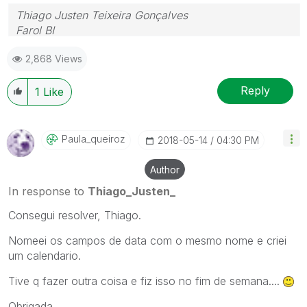
Thiago Justen Teixeira Gonçalves
Farol BI
WhatsApp: 24 98152-1675
2,868 Views
Skype: justen.thiago
Reply
1
Like
Paula_queiroz
‎2018-05-14
04:30 PM
Author
In response to
Thiago_Justen_
Consegui resolver, Thiago.
Nomeei os campos de data com o mesmo nome e criei
um calendario.
Tive q fazer outra coisa e fiz isso no fim de semana....
Obrigada,