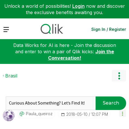
Unlock a world of possibilities!
Login
now and discover
the exclusive benefits awaiting you.
Expand
Sign In / Register
Data Works for AI is here - Join the discussion
and enter to win a pair of Qlik kicks:
Join the
Conversation!
Brasil
Search
Paula_queiroz
‎2018-05-10
12:07 PM