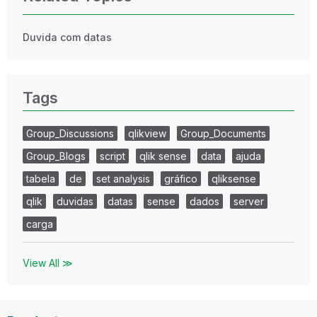
Duvida com datas
Tags
Group_Discussions
qlikview
Group_Documents
Group_Blogs
script
qlik sense
data
ajuda
tabela
de
set analysis
gráfico
qliksense
qlik
duvidas
datas
sense
dados
server
carga
View All ≫