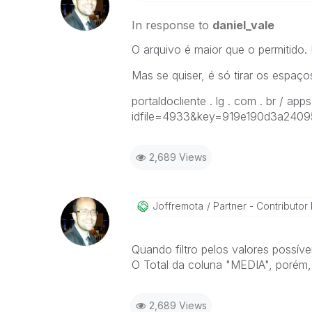
In response to
daniel_vale
O arquivo é maior que o permitido.
Mas se quiser, é só tirar os espaço
portaldocliente . lg . com . br / app
idfile=4933&key=919e190d3a240
2,689 Views
Joffremota
Partner - Contributor I
Quando filtro pelos valores possív
O Total da coluna "MEDIA", porém,
2,689 Views