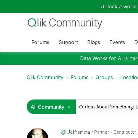
Unlock a world o
Forums
Support
Blogs
Events
D
Data Works for AI is here
Qlik Community
Forums
Groups
Locati
Joffremota
Partner - Contributor I