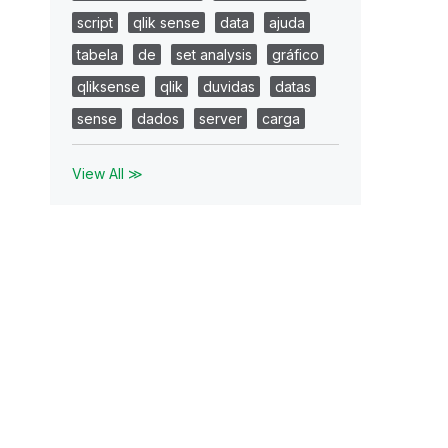
script
qlik sense
data
ajuda
tabela
de
set analysis
gráfico
qliksense
qlik
duvidas
datas
sense
dados
server
carga
View All ≫