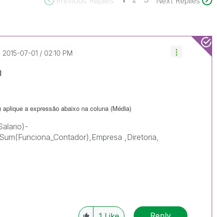
Previous Replies
Next Replies
‎2015-07-01
02:10 PM
l
) aplique a expressão abaixo na coluna (Média)
lario)-
Sum(Funciona_Contador),Empresa ,Diretoria,
Reply
1
Like