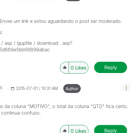
 Enviei um link e estou aguardando o post ser moderado.
s:
s / asp / lgupfile / download . asp?
95d669e5bb66899abac
Reply
0
Likes
II
‎2015-07-01
10:31 AM
Author
eis da coluna "MOTIVO", o total da coluna "QTD" fica certo.
 continua confuso.
Reply
0
Likes