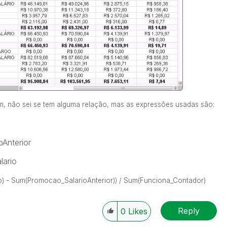
m, não sei se tem alguma relação, mas as expressões usadas são:
oAnterior
ario
) - Sum(
Promocao_SalarioAnterior)) /
Sum(Funciona_Contador)
Reply
0
Likes