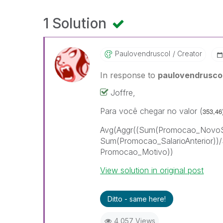
1 Solution
Paulovendruscol
Creator
In response to
paulovendrusco
Joffre,
Para você chegar no valor (
353,46
Avg(Aggr((Sum(Promocao_NovoSa
Sum(Promocao_SalarioAnterior))/
Promocao_Motivo))
View solution in original post
Ditto - same here!
4,057 Views