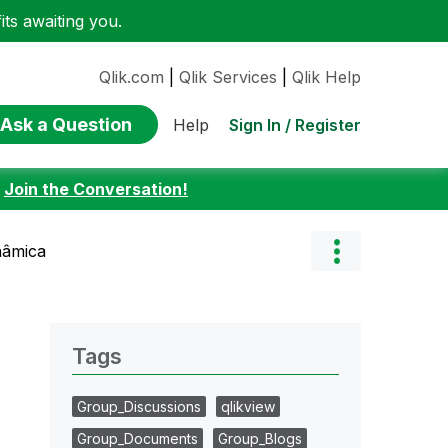
ts awaiting you.
Qlik.com
|
Qlik Services
|
Qlik Help
Ask a Question
Sign In / Register
Help
:
Join the Conversation!
nâmica
Tags
Group_Discussions
qlikview
Group_Documents
Group_Blogs