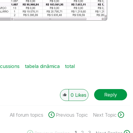
cussions
tabela dinâmica
total
Reply
0
Likes
All forum topics
Previous Topic
Next Topic
1
2
3