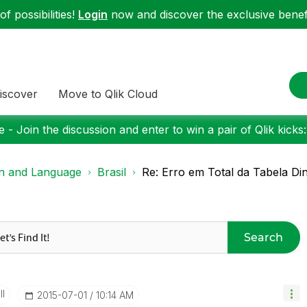
f possibilities!
Login
now and discover the exclusive benefi
iscover
Move to Qlik Cloud
 - Join the discussion and enter to win a pair of Qlik kicks
on and Language
Brasil
Re: Erro em Total da Tabela Di
Search
II
‎2015-07-01
10:14 AM