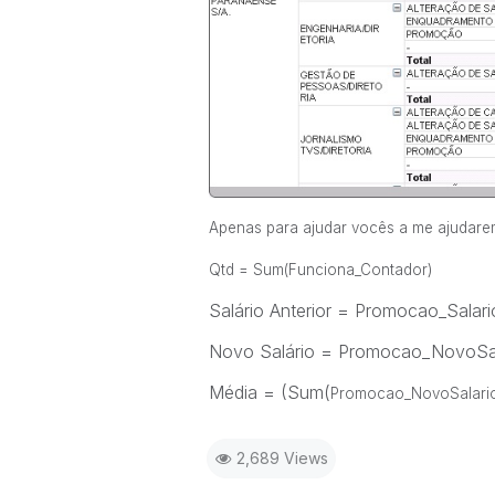
Apenas para ajudar vocês a me ajudare
Qtd = Sum(Funciona_Contador)
Salário Anterior = Promocao_Salari
Novo Salário = Promocao_NovoSal
Média = (Sum(
Promocao_NovoSalario
2,689 Views