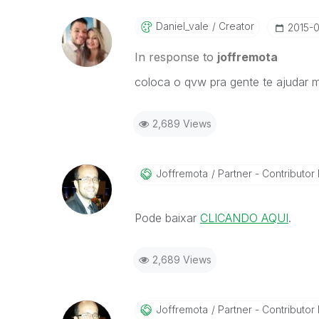
Daniel_vale
Creator
‎2015-
In response to
joffremota
coloca o qvw pra gente te ajudar 
2,689 Views
Joffremota
Partner - Contributor I
Pode baixar
CLICANDO AQUI
.
2,689 Views
Joffremota
Partner - Contributor I