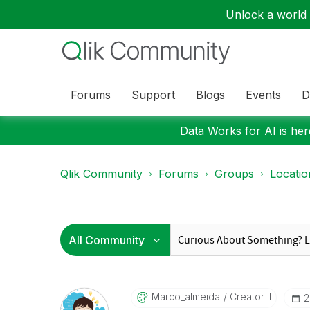
Unlock a world o
Forums
Support
Blogs
Events
D
Data Works for AI is here
Qlik Community
Forums
Groups
Locati
Marco_almeida
Creator II
‎