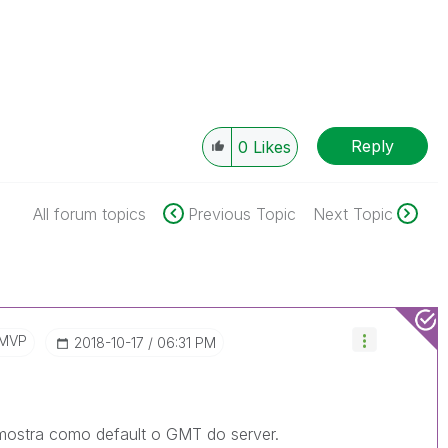
Reply
0
Likes
All forum topics
Previous Topic
Next Topic
/MVP
‎2018-10-17
06:31 PM
 mostra como default o GMT do server.