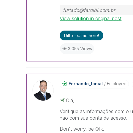
furtado@farolbi.com.br
View solution in original post
Ditto - same here!
3,055 Views
Fernando_tonial
Employee
Olá,
Verifique as informações com o u
nao com sua conta de acesso.
Don't worry, be Qlik.