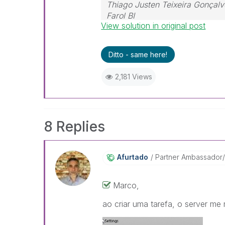
Thiago Justen Teixeira Gonçalv
Farol BI
View solution in original post
WhatsApp: 24 98152-1675
Skype: justen.thiago
Ditto - same here!
2,181 Views
8 Replies
Afurtado
Partner Ambassador
Marco,
ao criar uma tarefa, o server me