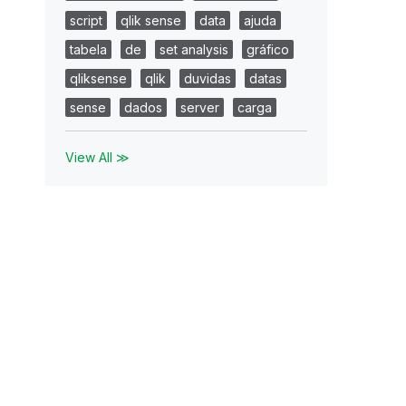
script
qlik sense
data
ajuda
tabela
de
set analysis
gráfico
qliksense
qlik
duvidas
datas
sense
dados
server
carga
View All ≫