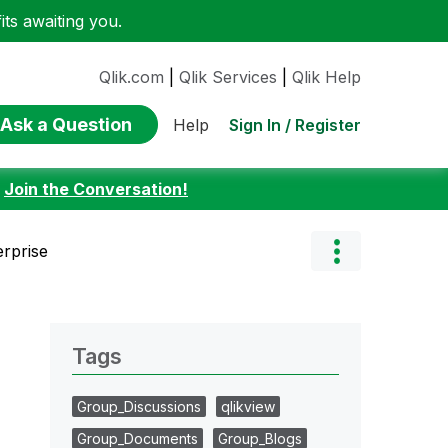
ts awaiting you.
Qlik.com
|
Qlik Services
|
Qlik Help
Ask a Question
Sign In / Register
Help
:
Join the Conversation!
rprise
Tags
Group_Discussions
qlikview
Group_Documents
Group_Blogs