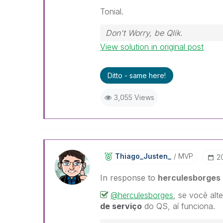
Tonial.
Don't Worry, be Qlik.
View solution in original post
Ditto - same here!
3,055 Views
Thiago_Justen_
MVP
‎
In response to
herculesborges
@herculesborges
, se você al
de serviço
do QS, aí funciona.