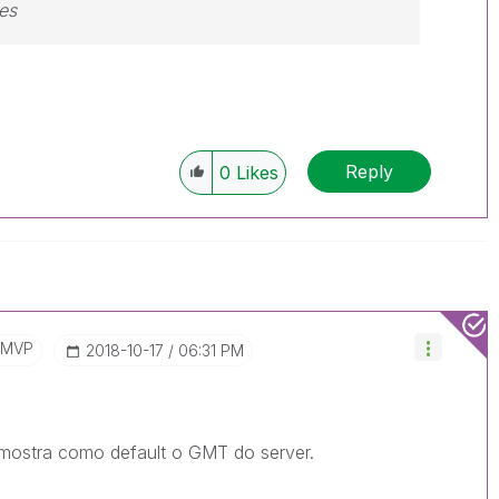
es
Reply
0
Likes
/MVP
‎2018-10-17
06:31 PM
 mostra como default o GMT do server.