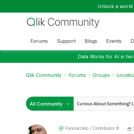
Unlock a world o
Forums
Support
Blogs
Events
D
Data Works for AI is here
Qlik Community
Forums
Groups
Locati
Fonmarcelo
Contributor III