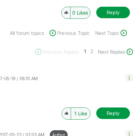
Reply
0
Likes
All forum topics
Previous Topic
Next Topic
1
2
Previous Replies
Next Replies
17-05-19
08:10 AM
Reply
1
Like
‎2017-05-23
07:03 AM
Author