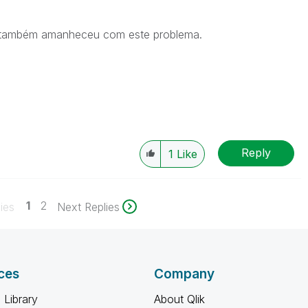
 também amanheceu com este problema.
Reply
1
Like
1
2
ies
Next Replies
ces
Company
 Library
About Qlik