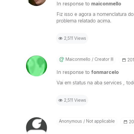
In response to
maiconmello
Fiz isso e agora a nomenclatura do
problema relatado acima.
2,511 Views
Maiconmello
Creator III
‎20
In response to
fonmarcelo
Vai em status na aba services , to
2,511 Views
Anonymous
Not applicable
‎2