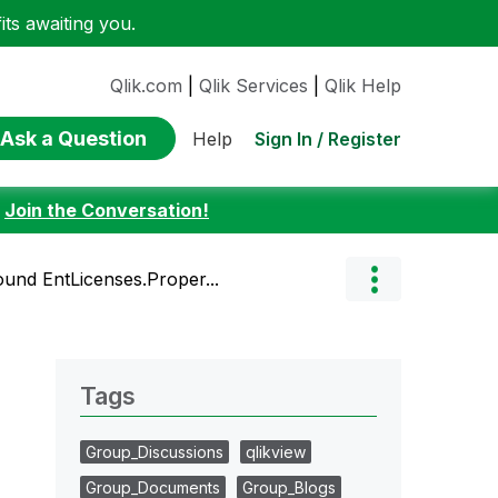
ts awaiting you.
Qlik.com
|
Qlik Services
|
Qlik Help
Ask a Question
Sign In / Register
Help
:
Join the Conversation!
nd EntLicenses.Proper...
Tags
Group_Discussions
qlikview
Group_Documents
Group_Blogs