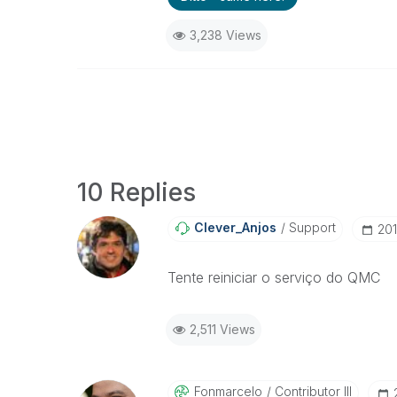
3,238 Views
10 Replies
Clever_Anjos
Support
‎20
Tente reiniciar o serviço do QMC
2,511 Views
Fonmarcelo
Contributor III