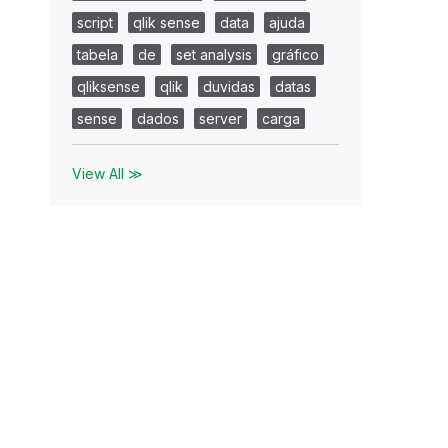
script
qlik sense
data
ajuda
tabela
de
set analysis
gráfico
qliksense
qlik
duvidas
datas
sense
dados
server
carga
View All ≫