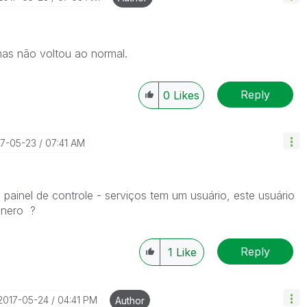
 mas não voltou ao normal.
Reply
0
Likes
17-05-23
07:41 AM
 painel de controle - serviços tem um usuário, este usuário
ênero ?
Reply
1
Like
‎2017-05-24
04:41 PM
Author