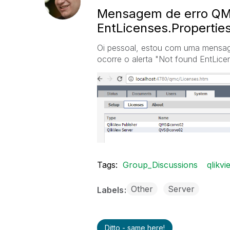
Mensagem de erro QM
EntLicenses.Propertie
Oi pessoal, estou com uma mensag
ocorre o alerta "Not found EntLicen
Tags:
Group_Discussions
qlikvi
Other
Server
Labels
Ditto - same here!