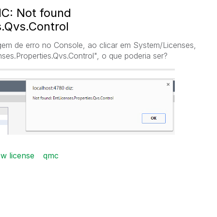
C: Not found
s.Qvs.Control
em de erro no Console, ao clicar em System/Licenses,
ses.Properties.Qvs.Control", o que poderia ser?
ew license
qmc