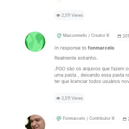
2,511 Views
Maiconmello
Creator III
‎20
In response to
fonmarcelo
Realmente estranho.
.PGO são os arquivos que fazem os
uma pasta , deixando essa pasta ra
ter que licenciar todos usuários n
2,511 Views
Fonmarcelo
Contributor III