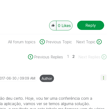
Reply
0
Likes
All forum topics
Previous Topic
Next Topic
1
2
Previous Replies
Next Replies
2017-06-30
09:09 AM
Author
não deu certo. Hoje, vou ter uma conferência com a
da aplicação, vamos ver se temos alguma solução.