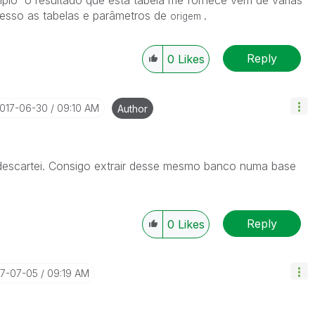
ipio o resultado que esta tabela me fornece vem de várias
acesso as tabelas e parâmetros de
.
origem
Reply
0
Likes
2017-06-30
09:10 AM
Author
descartei. Consigo extrair desse mesmo banco numa base
Reply
0
Likes
17-07-05
09:19 AM