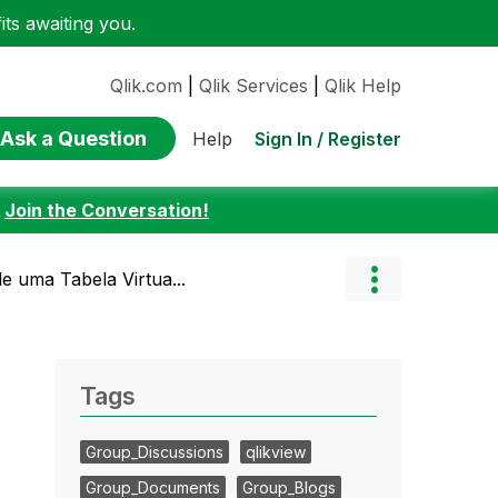
ts awaiting you.
Qlik.com
|
Qlik Services
|
Qlik Help
Ask a Question
Sign In / Register
Help
:
Join the Conversation!
e uma Tabela Virtua...
Tags
Group_Discussions
qlikview
Group_Documents
Group_Blogs