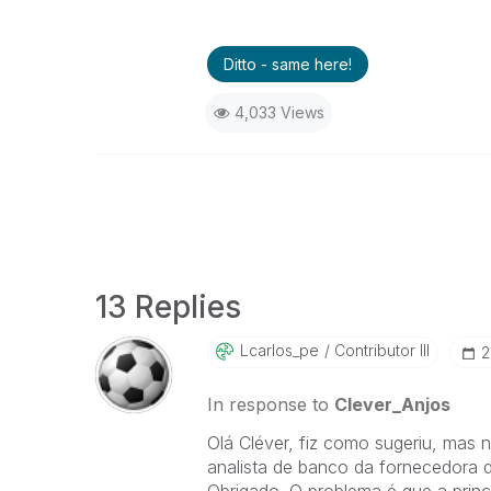
Ditto - same here!
4,033 Views
13 Replies
Lcarlos_pe
Contributor III
‎
In response to
Clever_Anjos
Olá Cléver, fiz como sugeriu, mas 
analista de banco da fornecedora 