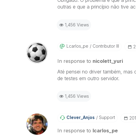
Obrigado. O problema é que a princ
outras e que a princípio não tive 
1,456 Views
Lcarlos_pe
Contributor III
‎
In response to
nicolett_yuri
Até pensei no driver também, mas 
de testes em outro servidor.
1,456 Views
Clever_Anjos
Support
‎20
In response to
lcarlos_pe