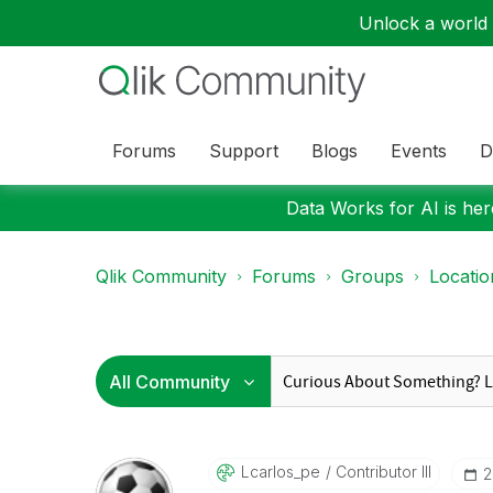
Unlock a world o
Forums
Support
Blogs
Events
D
Data Works for AI is here
Qlik Community
Forums
Groups
Locati
Lcarlos_pe
Contributor III
‎