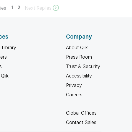
1
2
ies
Next Replies
ces
Company
 Library
About Qlik
ners
Press Room
s
Trust & Security
Qlik
Accessibility
Privacy
Careers
Global Offices
Contact Sales