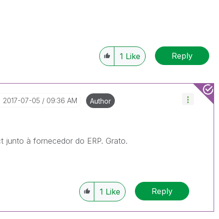
Reply
1
Like
‎2017-07-05
09:36 AM
Author
ct junto à fornecedor do ERP. Grato.
Reply
1
Like