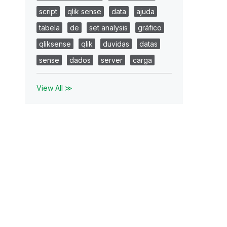
script
qlik sense
data
ajuda
tabela
de
set analysis
gráfico
qliksense
qlik
duvidas
datas
sense
dados
server
carga
View All ≫