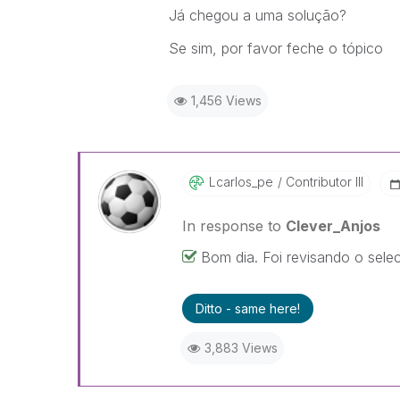
Já chegou a uma solução?
Se sim, por favor feche o tópico
1,456 Views
Lcarlos_pe
Contributor III
In response to
Clever_Anjos
Bom dia. Foi revisando o sele
Ditto - same here!
3,883 Views