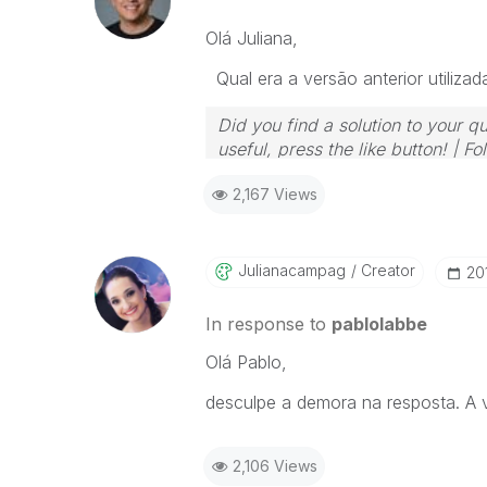
Olá Juliana,
Qual era a versão anterior utilizad
Did you find a solution to your q
useful, press the like button! | 
2,167 Views
Julianacampag
Creator
‎20
In response to
pablolabbe
Olá Pablo,
desculpe a demora na resposta. A v
2,106 Views