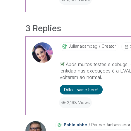
3 Replies
Julianacampag
Creator
Após muitos testes e debugs,
lentidão nas execuções é a EVA
voltaram ao normal.
Ditto - same here!
2,198 Views
Pablolabbe
Partner Ambassador