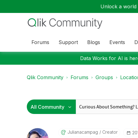
Unlock a world o
Forums
Support
Blogs
Events
D
Data Works for AI is here
Qlik Community
Forums
Groups
Locati
Julianacampag
Creator
‎20