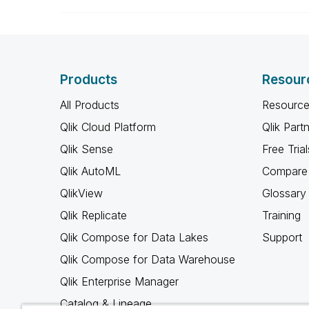
Products
Resour
All Products
Resource
Qlik Cloud Platform
Qlik Part
Qlik Sense
Free Trial
Qlik AutoML
Compare 
QlikView
Glossary
Qlik Replicate
Training
Qlik Compose for Data Lakes
Support
Qlik Compose for Data Warehouse
Qlik Enterprise Manager
Catalog & Lineage