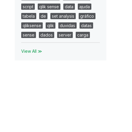
script
qlik sense
data
ajuda
tabela
de
set analysis
gráfico
qliksense
qlik
duvidas
datas
sense
dados
server
carga
View All ≫