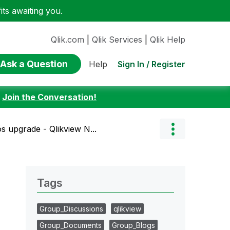
ts awaiting you.
Qlik.com
|
Qlik Services
|
Qlik Help
Ask a Question
Sign In / Register
Help
:
Join the Conversation!
 upgrade - Qlikview N...
Tags
Group_Discussions
qlikview
Group_Documents
Group_Blogs