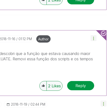
2
Likes
‎2018-11-16
01:12 PM
Author
 descobri que a função que estava causando maior
LUATE. Removi essa função dos scripts e os tempos
Reply
2
Likes
‎2018-11-19
02:44 PM