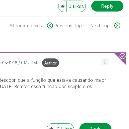
Reply
0
Likes
All forum topics
Previous Topic
Next Topic
2018-11-16
01:12 PM
Author
 descobri que a função que estava causando maior
UATE. Removi essa função dos scripts e os
Reply