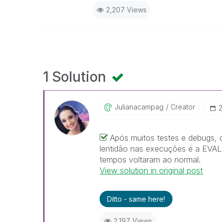
2,207 Views
1 Solution
Julianacampag
Creator
‎
Após muitos testes e debugs,
lentidão nas execuções é a EVAL
tempos voltaram ao normal.
View solution in original post
Ditto - same here!
2,197 Views