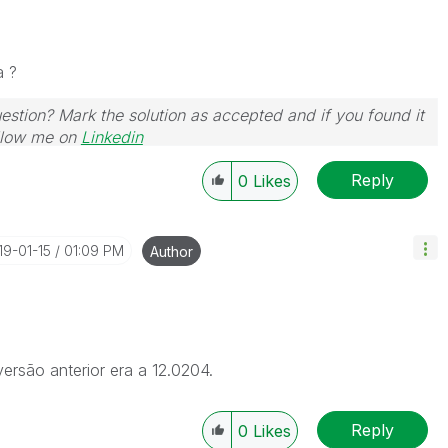
a ?
uestion? Mark the solution as accepted and if you found it
Follow me on
Linkedin
Reply
0
Likes
19-01-15
01:09 PM
Author
ersão anterior era a 12.0204.
Reply
0
Likes