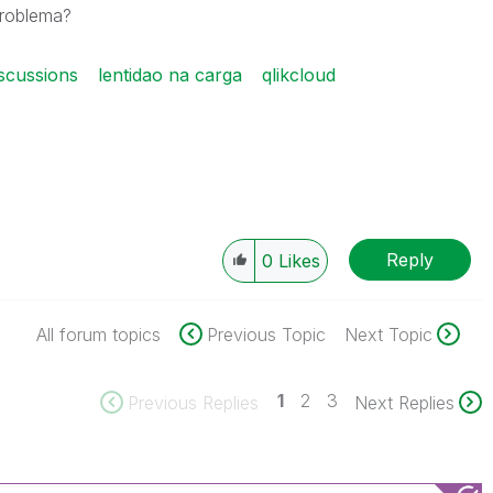
problema?
scussions
lentidao na carga
qlikcloud
Reply
0
Likes
All forum topics
Previous Topic
Next Topic
1
2
3
Previous Replies
Next Replies