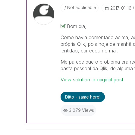
Not applicable
‎2017-01-16
Bom dia,
Como havia comentado acima, acr
própria Qlik, pois hoje de manhã 
lentidão, carregou normal.
Me parece que o problema era r
pasta pessoal da Qlik, de algum
View solution in original post
Ditto - same here!
3,079 Views