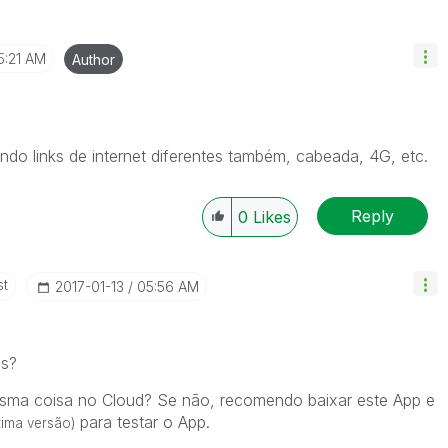
5:21 AM
Author
zando links de internet diferentes também, cabeada, 4G, etc.
Reply
0
Likes
st
‎2017-01-13
05:56 AM
ss?
sma coisa no Cloud? Se não, recomendo baixar este App e
para testar o App.
ltima versão)