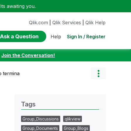
ts awaiting you.
Qlik.com
|
Qlik Services
|
Qlik Help
Ask a Question
Sign In / Register
Help
:
Join the Conversation!
o termina
Tags
Group_Discussions
qlikview
Group_Documents
Group_Blogs