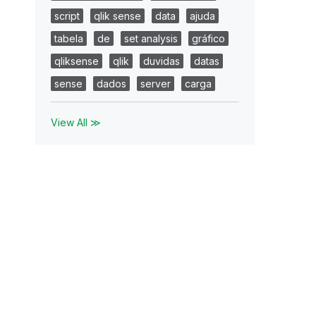
script
qlik sense
data
ajuda
tabela
de
set analysis
gráfico
qliksense
qlik
duvidas
datas
sense
dados
server
carga
View All ≫