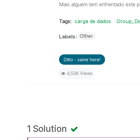
Mais alguém tem enfrentado este 
Tags:
carga de dados
Group_Di
Other
Labels
Ditto - same here!
4,536 Views
1 Solution