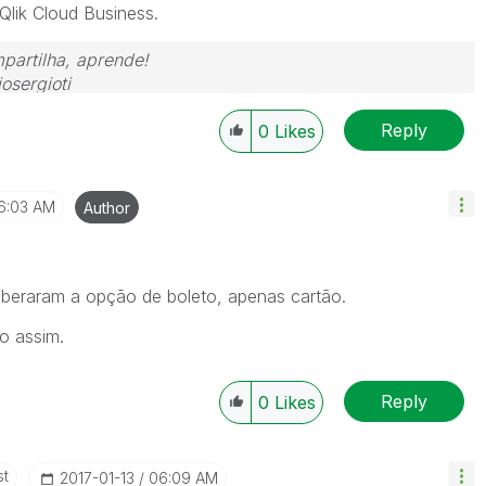
Qlik Cloud Business.
partilha, aprende!
osergioti
Reply
0
Likes
6:03 AM
Author
iberaram a opção de boleto, apenas cartão.
o assim.
Reply
0
Likes
st
‎2017-01-13
06:09 AM