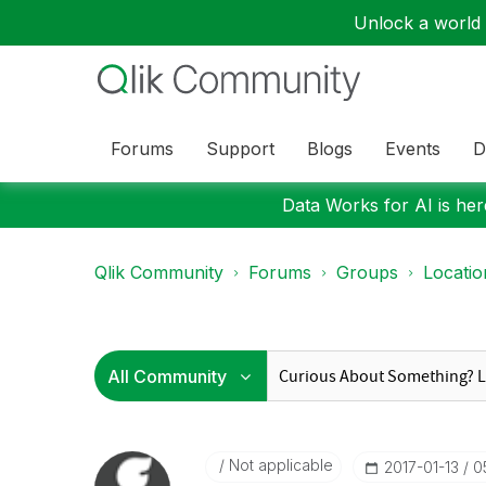
Unlock a world o
Forums
Support
Blogs
Events
D
Data Works for AI is here
Qlik Community
Forums
Groups
Locati
Not applicable
‎2017-01-13
0