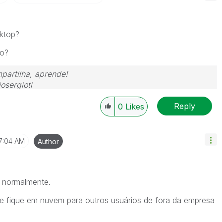
sktop?
do?
partilha, aprende!
osergioti
Reply
0
Likes
7:04 AM
Author
 normalmente.
e fique em nuvem para outros usuários de fora da empresa