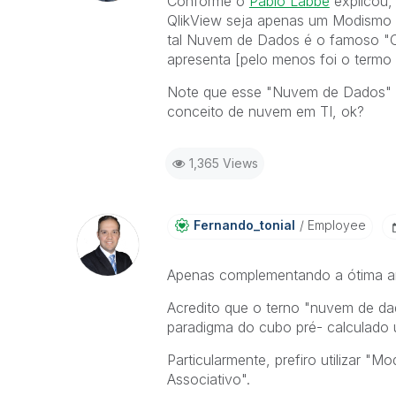
Conforme o
Pablo Labbe
explicou,
QlikView seja apenas um Modismo d
tal Nuvem de Dados é o famoso "Ct
apresenta [pelo menos foi o termo
Note que esse "Nuvem de Dados" q
conceito de nuvem em TI, ok?
1,365 Views
Fernando_tonial
Employee
Apenas complementando a ótima a
Acredito que o terno "nuvem de dad
paradigma do cubo pré- calculado ut
Particularmente, prefiro utilizar 
Associativo".