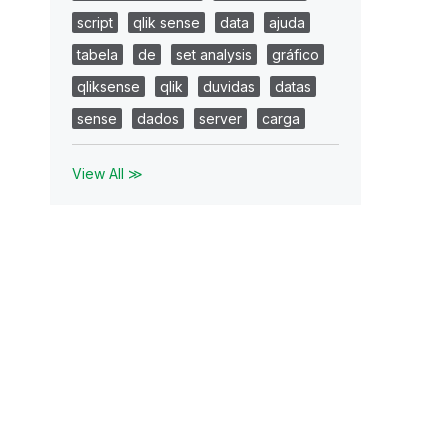
script
qlik sense
data
ajuda
tabela
de
set analysis
gráfico
qliksense
qlik
duvidas
datas
sense
dados
server
carga
View All ≫