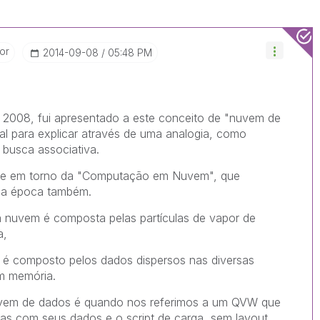
or
‎2014-09-08
05:48 PM
008, fui apresentado a este conceito de "nuvem de
l para explicar através de uma analogia, como
 busca associativa.
ype em torno da "Computação em Nuvem", que
la época também.
 nuvem é composta pelas partículas de vapor de
a,
 é composto pelos dados dispersos nas diversas
m memória.
uvem de dados é quando nos referimos a um QVW que
as com seus dados e o script de carga, sem layout.