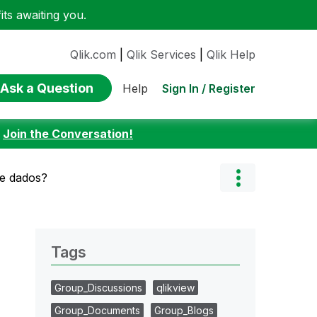
ts awaiting you.
Qlik.com
|
Qlik Services
|
Qlik Help
Ask a Question
Sign In / Register
Help
:
Join the Conversation!
e dados?
Tags
Group_Discussions
qlikview
Group_Documents
Group_Blogs