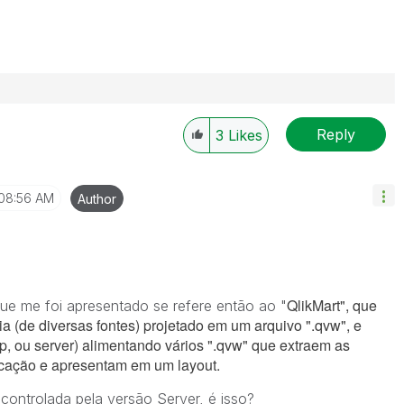
Reply
3
Likes
08:56 AM
Author
QlikMart", que
ue me foi apresentado se refere então ao "
 (de diversas fontes) projetado em um arquivo ".qvw", e
p, ou server) alimentando vários ".qvw" que extraem as
icação e apresentam em um layout.
 controlada pela versão Server, é isso?