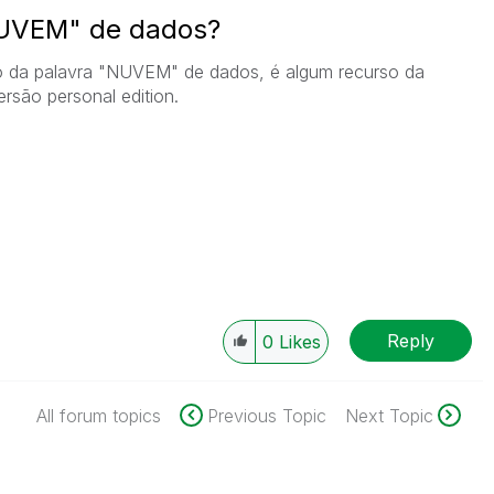
NUVEM" de dados?
ado da palavra "NUVEM" de dados, é algum recurso da
rsão personal edition.
Reply
0
Likes
All forum topics
Previous Topic
Next Topic