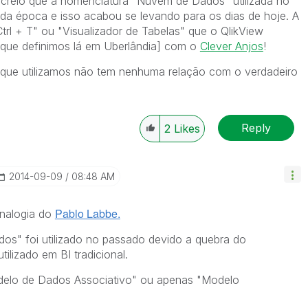
 creio que a nomenclatura "Nuvem de Dados" utilizada no
a época e isso acabou se levando para os dias de hoje. A
rl + T" ou "Visualizador de Tabelas" que o QlikView
 que definimos lá em Uberlândia] com o
Clever Anjos
!
ue utilizamos não tem nenhuma relação com o verdadeiro
Reply
2
Likes
‎2014-09-09
08:48 AM
Pablo Labbe.
nalogia do
os" foi utilizado no passado devido a quebra do
ilizado em BI tradicional.
"Modelo de Dados Associativo" ou apenas "Modelo