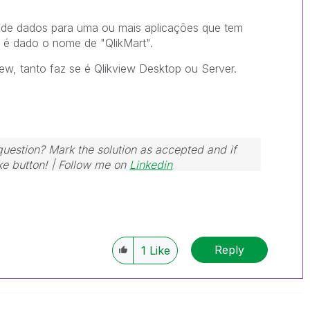
 de dados para uma ou mais aplicações que tem
 é dado o nome de "QlikMart".
iew, tanto faz se é Qlikview Desktop ou Server.
 question? Mark the solution as accepted and if
ike button! | Follow me on
Linkedin
Reply
1
Like