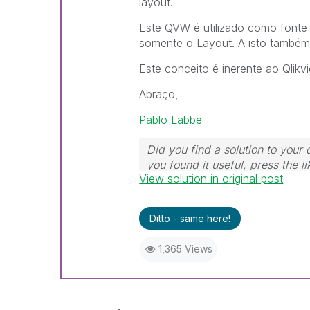
layout.
Este QVW é utilizado como fonte
somente o Layout. A isto também
Este conceito é inerente ao Qlikv
Abraço,
Pablo Labbe
Did you find a solution to your
you found it useful, press the l
View solution in original post
Ditto - same here!
1,365 Views