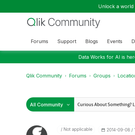
Unlock a world o
Forums
Support
Blogs
Events
D
Data Works for AI is here
Qlik Community
Forums
Groups
Locati
Not applicable
‎2014-09-08