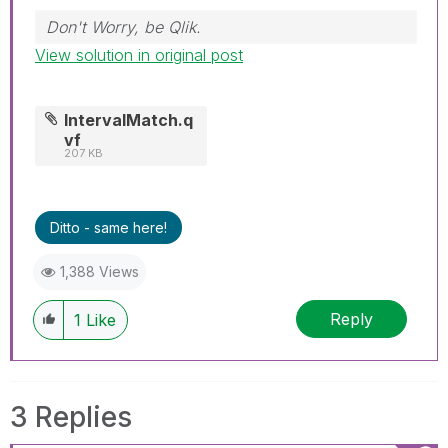
Don't Worry, be Qlik.
View solution in original post
IntervalMatch.q
vf
207 KB
Ditto - same here!
1,388 Views
Reply
1
Like
3 Replies