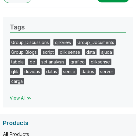
Tags
Group_Discussions
qlikview
Group_Documents
Group_Blogs
script
qlik sense
data
ajuda
tabela
de
set analysis
gráfico
qliksense
qlik
duvidas
datas
sense
dados
server
carga
View All ≫
Products
All Products