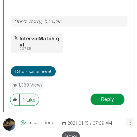
Don't Worry, be Qlik.
IntervalMatch.q
vf
207 KB
Ditto - same here!
1,389 Views
Reply
1
Like
LucasIsidoro
‎2021-01-15
07:09 AM
Author