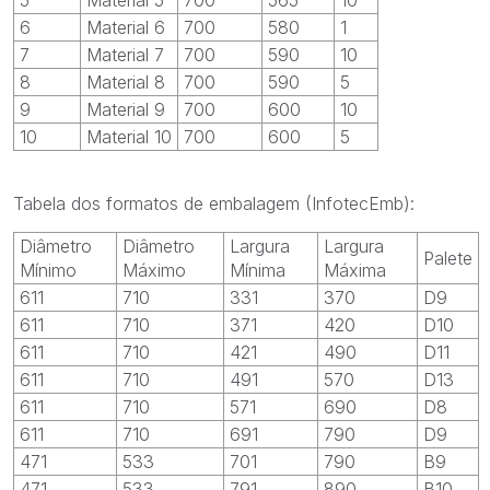
6
Material 6
700
580
1
7
Material 7
700
590
10
8
Material 8
700
590
5
9
Material 9
700
600
10
10
Material 10
700
600
5
Tabela dos formatos de embalagem (InfotecEmb):
Diâmetro
Diâmetro
Largura
Largura
Palete
Mínimo
Máximo
Mínima
Máxima
611
710
331
370
D9
611
710
371
420
D10
611
710
421
490
D11
611
710
491
570
D13
611
710
571
690
D8
611
710
691
790
D9
471
533
701
790
B9
471
533
791
890
B10