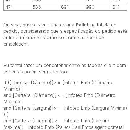
471
533
891
990
D11
Ou seja, quero trazer uma coluna
Pallet
na tabela de
pedido, considerando que a especificação do pedido está
entre o mínimo e máximo conforme a tabela de
embalagem.
Eu tentei fazer um concatenar entre as tabelas e o if com
as regras porém sem sucesso:
If ([Carteira (Diâmetro)]> = [Infotec Emb (Diâmetro
Mínimo)]
and [Carteira (Diâmetro)] <= [Infotec Emb (Diâmetro
Máximo)]
and [Carteira (Largura)]> = [Infotec Emb (Largura Mínima)
))]
and [Carteira (Largura)] <= [Infotec Emb (Largura
Máxima)], [Infotec Emb (Pallet)]) as[Embalagem correta]