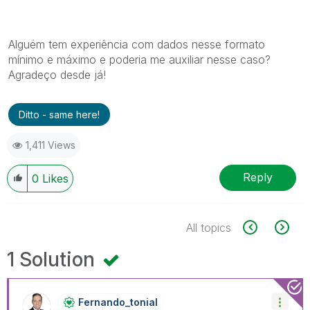
Alguém tem experiência com dados nesse formato
mínimo e máximo e poderia me auxiliar nesse caso?
Agradeço desde já!
Ditto - same here!
1,411 Views
Reply
0
Likes
All topics
1 Solution
Fernando_tonial