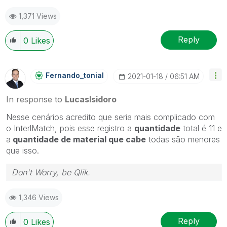
1,371 Views
Reply
0
Likes
Fernando_tonial
‎2021-01-18
06:51 AM
In response to
LucasIsidoro
Nesse cenários acredito que seria mais complicado com
o InterlMatch, pois esse registro a
quantidade
total é 11 e
a
quantidade de material que cabe
todas são menores
que isso.
Don't Worry, be Qlik.
1,346 Views
Reply
0
Likes