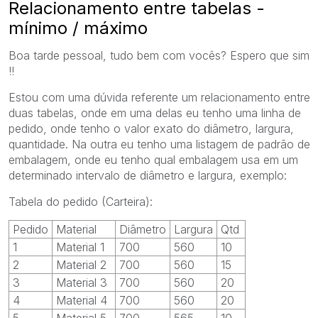
Relacionamento entre tabelas -
mínimo / máximo
Boa tarde pessoal, tudo bem com vocês?
Espero que sim
!!
Estou com uma dúvida referente um relacionamento entre
duas tabelas, onde em uma delas eu tenho uma linha de
pedido, onde tenho o valor exato do diâmetro, largura,
quantidade.
Na outra eu tenho uma listagem de padrão de
embalagem, onde eu tenho qual embalagem usa em um
determinado intervalo de diâmetro e largura, exemplo:
Tabela do pedido (Carteira):
Pedido
Material
Diâmetro
Largura
Qtd
1
Material 1
700
560
10
2
Material 2
700
560
15
3
Material 3
700
560
20
4
Material 4
700
560
20
5
Material 5
700
565
10