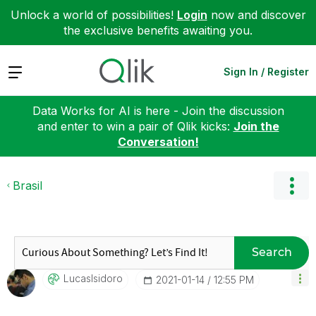
Unlock a world of possibilities!
Login
now and discover
the exclusive benefits awaiting you.
Expand
Sign In / Register
Data Works for AI is here - Join the discussion
and enter to win a pair of Qlik kicks:
Join the
Conversation!
Brasil
Search
LucasIsidoro
‎2021-01-14
12:55 PM