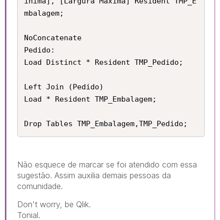
ínima], [Largura Máxima] Resident TMP_E
mbalagem;

NoConcatenate

Pedido:

Load Distinct * Resident TMP_Pedido;

Left Join (Pedido)

Load * Resident TMP_Embalagem;

Drop Tables TMP_Embalagem,TMP_Pedido;
Não esquece de marcar se foi atendido com essa
sugestão. Assim auxilia demais pessoas da
comunidade.
Don't worry, be Qlik.
Tonial.