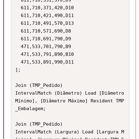
  611,710,331,370,D9

  611,710,371,420,D10

  611,710,421,490,D11

  611,710,491,570,D13

  611,710,571,690,D8

  611,710,691,790,D9

  471,533,701,790,B9

  471,533,791,890,B10

  471,533,891,990,D11

];

Join (TMP_Pedido) 

IntervalMatch (Diâmetro) Load [Diâmetro 
Mínimo], [Diâmetro Máximo] Resident TMP
_Embalagem;

Join (TMP_Pedido) 

IntervalMatch (Largura) Load [Largura M