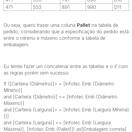
471
533
891
990
D11
Ou seja, quero trazer uma coluna
Pallet
na tabela de
pedido, considerando que a especificação do pedido está
entre o mínimo e máximo conforme a tabela de
embalagem.
Eu tentei fazer um concatenar entre as tabelas e o if com
as regras porém sem sucesso:
If ([Carteira (Diâmetro)]> = [Infotec Emb (Diâmetro
Mínimo)]
and [Carteira (Diâmetro)] <= [Infotec Emb (Diâmetro
Máximo)]
and [Carteira (Largura)]> = [Infotec Emb (Largura Mínima)
))]
and [Carteira (Largura)] <= [Infotec Emb (Largura
Máxima)], [Infotec Emb (Pallet)]) as[Embalagem correta]