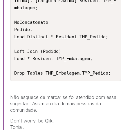
ínima], [Largura Máxima] Resident TMP_E
mbalagem;

NoConcatenate

Pedido:

Load Distinct * Resident TMP_Pedido;

Left Join (Pedido)

Load * Resident TMP_Embalagem;

Drop Tables TMP_Embalagem,TMP_Pedido;
Não esquece de marcar se foi atendido com essa
sugestão. Assim auxilia demais pessoas da
comunidade.
Don't worry, be Qlik.
Tonial.