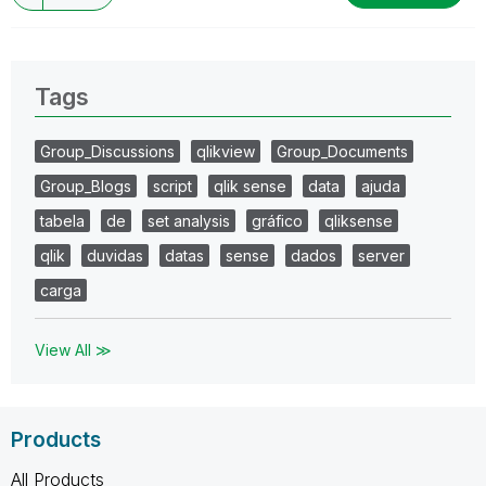
Tags
Group_Discussions
qlikview
Group_Documents
Group_Blogs
script
qlik sense
data
ajuda
tabela
de
set analysis
gráfico
qliksense
qlik
duvidas
datas
sense
dados
server
carga
View All ≫
Products
All Products