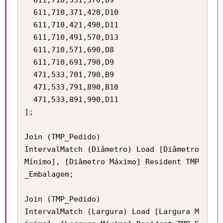
  611,710,331,370,D9

  611,710,371,420,D10

  611,710,421,490,D11

  611,710,491,570,D13

  611,710,571,690,D8

  611,710,691,790,D9

  471,533,701,790,B9

  471,533,791,890,B10

  471,533,891,990,D11

];

Join (TMP_Pedido) 

IntervalMatch (Diâmetro) Load [Diâmetro 
Mínimo], [Diâmetro Máximo] Resident TMP
_Embalagem;

Join (TMP_Pedido) 

IntervalMatch (Largura) Load [Largura M