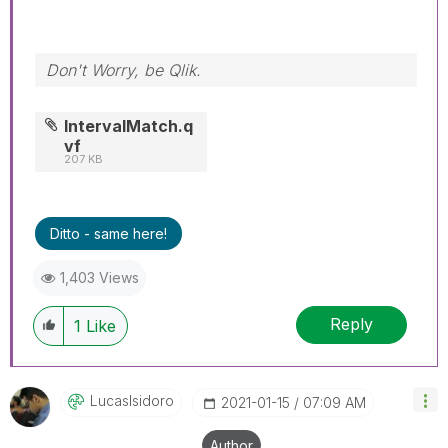
Don't Worry, be Qlik.
IntervalMatch.q
vf
207 KB
Ditto - same here!
1,403 Views
Reply
1
Like
LucasIsidoro
‎2021-01-15
07:09 AM
Author