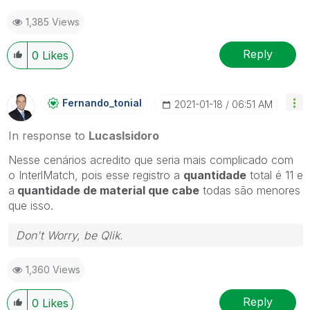
1,385 Views
Reply
0
Likes
Fernando_tonial
‎2021-01-18
06:51 AM
In response to
LucasIsidoro
Nesse cenários acredito que seria mais complicado com
o InterlMatch, pois esse registro a
quantidade
total é 11 e
a
quantidade de material que cabe
todas são menores
que isso.
Don't Worry, be Qlik.
1,360 Views
Reply
0
Likes