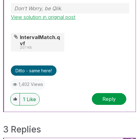
Don't Worry, be Qlik.
View solution in original post
IntervalMatch.q
vf
207 KB
Ditto - same here!
1,402 Views
Reply
1
Like
3 Replies