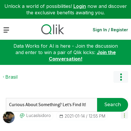
Unlock a world of possibilities!
Login
now and discover
the exclusive benefits awaiting you.
Expand
Sign In / Register
Data Works for AI is here - Join the discussion
and enter to win a pair of Qlik kicks:
Join the
Conversation!
Brasil
Search
LucasIsidoro
‎2021-01-14
12:55 PM