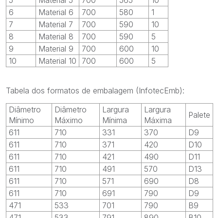
6
Material 6
700
580
1
7
Material 7
700
590
10
8
Material 8
700
590
5
9
Material 9
700
600
10
10
Material 10
700
600
5
Tabela dos formatos de embalagem (InfotecEmb):
Diâmetro
Diâmetro
Largura
Largura
Palete
Mínimo
Máximo
Mínima
Máxima
611
710
331
370
D9
611
710
371
420
D10
611
710
421
490
D11
611
710
491
570
D13
611
710
571
690
D8
611
710
691
790
D9
471
533
701
790
B9
471
533
791
890
B10