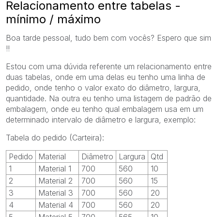
Relacionamento entre tabelas -
mínimo / máximo
Boa tarde pessoal, tudo bem com vocês?
Espero que sim
!!
Estou com uma dúvida referente um relacionamento entre
duas tabelas, onde em uma delas eu tenho uma linha de
pedido, onde tenho o valor exato do diâmetro, largura,
quantidade.
Na outra eu tenho uma listagem de padrão de
embalagem, onde eu tenho qual embalagem usa em um
determinado intervalo de diâmetro e largura, exemplo:
Tabela do pedido (Carteira):
Pedido
Material
Diâmetro
Largura
Qtd
1
Material 1
700
560
10
2
Material 2
700
560
15
3
Material 3
700
560
20
4
Material 4
700
560
20
5
Material 5
700
565
10