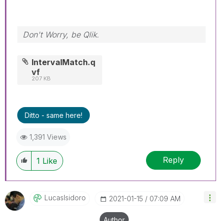
Don't Worry, be Qlik.
IntervalMatch.q
vf
207 KB
Ditto - same here!
1,391 Views
Reply
1
Like
LucasIsidoro
‎2021-01-15
07:09 AM
Author