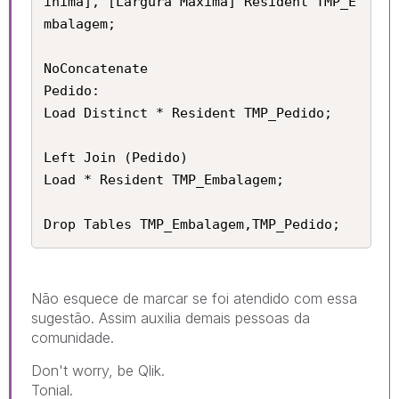
ínima], [Largura Máxima] Resident TMP_E
mbalagem;

NoConcatenate

Pedido:

Load Distinct * Resident TMP_Pedido;

Left Join (Pedido)

Load * Resident TMP_Embalagem;

Drop Tables TMP_Embalagem,TMP_Pedido;
Não esquece de marcar se foi atendido com essa
sugestão. Assim auxilia demais pessoas da
comunidade.
Don't worry, be Qlik.
Tonial.