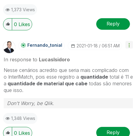
1,373 Views
Reply
0
Likes
Fernando_tonial
‎2021-01-18
06:51 AM
In response to
LucasIsidoro
Nesse cenários acredito que seria mais complicado com
o InterlMatch, pois esse registro a
quantidade
total é 11 e
a
quantidade de material que cabe
todas são menores
que isso.
Don't Worry, be Qlik.
1,348 Views
Reply
0
Likes