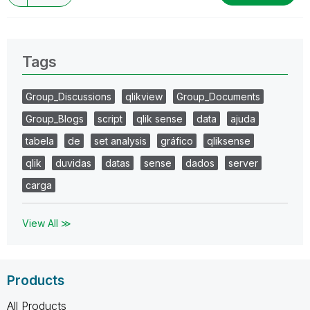
Tags
Group_Discussions
qlikview
Group_Documents
Group_Blogs
script
qlik sense
data
ajuda
tabela
de
set analysis
gráfico
qliksense
qlik
duvidas
datas
sense
dados
server
carga
View All ≫
Products
All Products