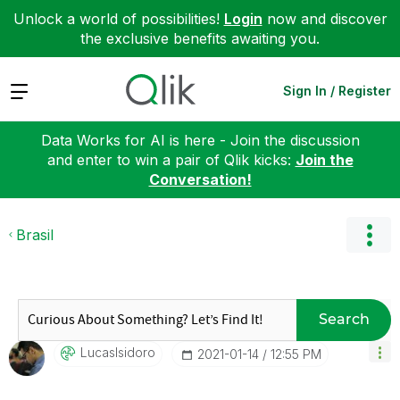
Unlock a world of possibilities!
Login
now and discover
the exclusive benefits awaiting you.
Expand
Sign In / Register
Data Works for AI is here - Join the discussion
and enter to win a pair of Qlik kicks:
Join the
Conversation!
Brasil
Search
LucasIsidoro
‎2021-01-14
12:55 PM