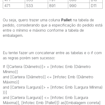
471
533
891
990
D11
Ou seja, quero trazer uma coluna
Pallet
na tabela de
pedido, considerando que a especificação do pedido está
entre o mínimo e máximo conforme a tabela de
embalagem.
Eu tentei fazer um concatenar entre as tabelas e o if com
as regras porém sem sucesso:
If ([Carteira (Diâmetro)]> = [Infotec Emb (Diâmetro
Mínimo)]
and [Carteira (Diâmetro)] <= [Infotec Emb (Diâmetro
Máximo)]
and [Carteira (Largura)]> = [Infotec Emb (Largura Mínima)
))]
and [Carteira (Largura)] <= [Infotec Emb (Largura
Máxima)], [Infotec Emb (Pallet)]) as[Embalagem correta]