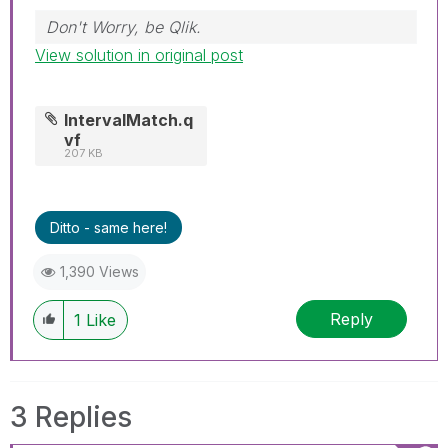
Don't Worry, be Qlik.
View solution in original post
IntervalMatch.q
vf
207 KB
Ditto - same here!
1,390 Views
Reply
1
Like
3 Replies