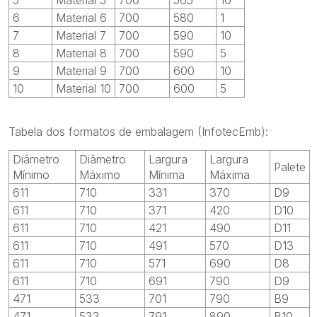
6
Material 6
700
580
1
7
Material 7
700
590
10
8
Material 8
700
590
5
9
Material 9
700
600
10
10
Material 10
700
600
5
Tabela dos formatos de embalagem (InfotecEmb):
Diâmetro
Diâmetro
Largura
Largura
Palete
Mínimo
Máximo
Mínima
Máxima
611
710
331
370
D9
611
710
371
420
D10
611
710
421
490
D11
611
710
491
570
D13
611
710
571
690
D8
611
710
691
790
D9
471
533
701
790
B9
471
533
791
890
B10