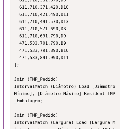
  611,710,331,370,D9

  611,710,371,420,D10

  611,710,421,490,D11

  611,710,491,570,D13

  611,710,571,690,D8

  611,710,691,790,D9

  471,533,701,790,B9

  471,533,791,890,B10

  471,533,891,990,D11

];

Join (TMP_Pedido) 

IntervalMatch (Diâmetro) Load [Diâmetro 
Mínimo], [Diâmetro Máximo] Resident TMP
_Embalagem;

Join (TMP_Pedido) 

IntervalMatch (Largura) Load [Largura M