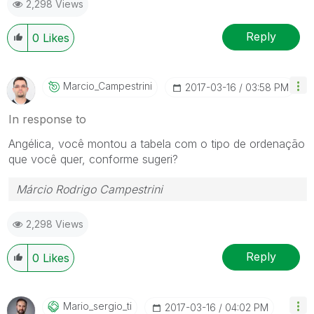
2,298 Views
Reply
0
Likes
Marcio_Campestr
Ini
‎2017-03-16
03:58 PM
In response to
Angélica, você montou a tabela com o tipo de ordenação
que você quer, conforme sugeri?
Márcio Rodrigo Campestrini
2,298 Views
Reply
0
Likes
Mario_sergio_ti
‎2017-03-16
04:02 PM