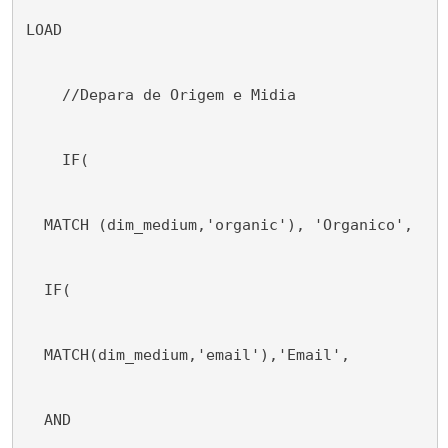
LOAD
    //Depara de Origem e Midia
    IF(
  MATCH (dim_medium,'organic'), 'Organico',
  IF(
  MATCH(dim_medium,'email'),'Email',
  AND