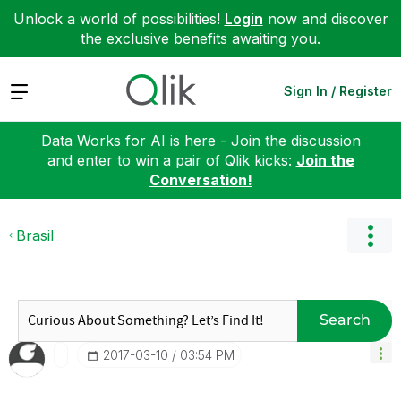
Unlock a world of possibilities!
Login
now and discover
the exclusive benefits awaiting you.
Expand
Sign In / Register
Data Works for AI is here - Join the discussion
and enter to win a pair of Qlik kicks:
Join the
Conversation!
Brasil
Search
‎2017-03-10
03:54 PM