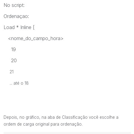
No script:
Ordenaçao:
Load * Inline [
<nome_do_campo_hora>
19
20
21
... até o 18
Depois, no gráfico, na aba de Classificação você escolhe a
ordem de carga original para ordenação.