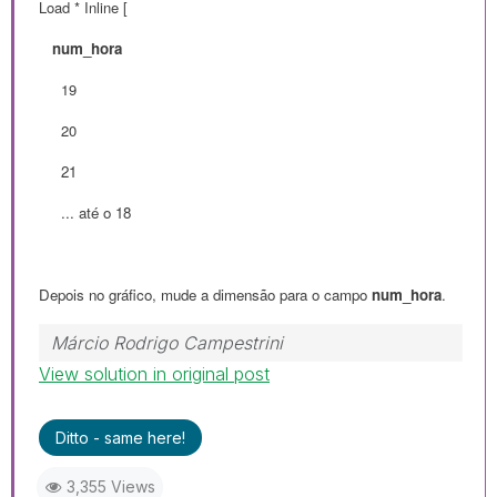
Load * Inline [
num_hora
19
20
21
... até o 18
Depois no gráfico, mude a dimensão para o campo
num_hora
.
Márcio Rodrigo Campestrini
View solution in original post
Ditto - same here!
3,355 Views