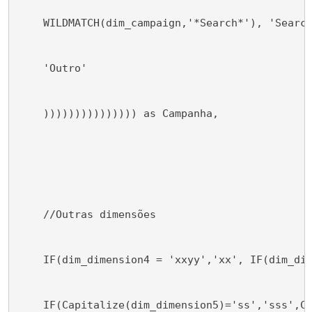
    WILDMATCH(dim_campaign,'*Search*'), 'Searc
    'Outro'
    ))))))))))))))) as Campanha,
    //Outras dimensões
    IF(dim_dimension4 = 'xxyy','xx', IF(dim_di
    IF(Capitalize(dim_dimension5)='ss','sss',C