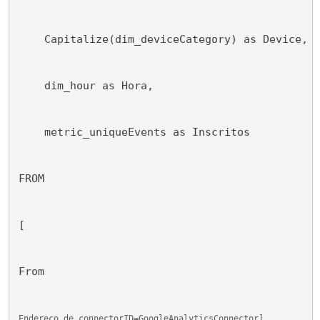
    Capitalize(dim_deviceCategory) as Device,
    dim_hour as Hora,
    metric_uniqueEvents as Inscritos
FROM
[
From
Endereço de connectorID=GoogleAnalyticsConnector]