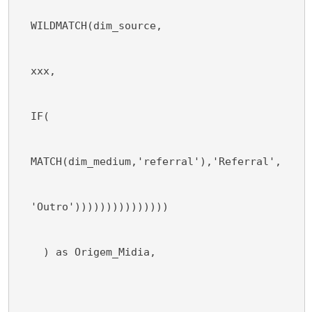
  WILDMATCH(dim_source,
  xxx,
  IF(
  MATCH(dim_medium,'referral'),'Referral',
  'Outro')))))))))))))))
    ) as Origem_Midia,