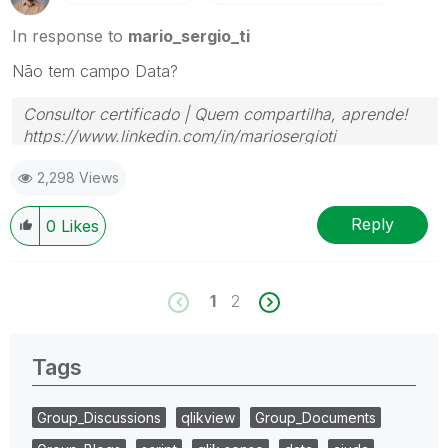
In response to
mario_sergio_ti
Não tem campo Data?
Consultor certificado | Quem compartilha, aprende!
https://www.linkedin.com/in/mariosergioti
2,298 Views
Reply
0
Likes
1
2
Tags
Group_Discussions
qlikview
Group_Documents