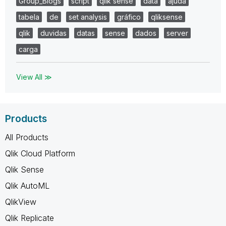
Group_Blogs
script
qlik sense
data
ajuda
tabela
de
set analysis
gráfico
qliksense
qlik
duvidas
datas
sense
dados
server
carga
View All ≫
Products
All Products
Qlik Cloud Platform
Qlik Sense
Qlik AutoML
QlikView
Qlik Replicate