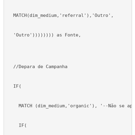
  MATCH(dim_medium,'referral'),'Outro',
  'Outro')))))))) as Fonte, 
  //Depara de Campanha
  IF(
    MATCH (dim_medium,'organic'), '--Não se ap
    IF(