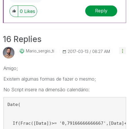
Reply
0
Likes
16 Replies
Mario_sergio_ti
‎2017-03-13
08:27 AM
Amigo;
Existem algumas formas de fazer o mesmo;
No Script insere na dimensão calendário:
Date(
  If(Frac([Data])>= '0,79166666666667',[Data]+