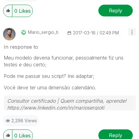
Reply
0
Likes
Mario_sergio_ti
‎2017-03-16
02:49 PM
In response to
Meu modelo deveria funcionar, pessoalmente fiz uns
testes e deu certo;
Pode me passar seu script? Irei adaptar;
Você deve ter uma dimensão calendário.
Consultor certificado | Quem compartilha, aprende!
https://www.linkedin.com/in/mariosergioti
2,298 Views
Reply
0
Likes