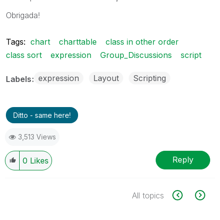
Obrigada!
Tags:
chart
charttable
class in other order
class sort
expression
Group_Discussions
script
expression
Layout
Scripting
Labels
Ditto - same here!
3,513 Views
Reply
0
Likes
All topics