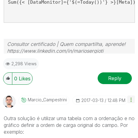
Sum({< [DataMonitor]={'$(=Today())'} >}[Meta])
)
Consultor certificado | Quem compartilha, aprende!
https://www.linkedin.com/in/mariosergioti
2,298 Views
Reply
0
Likes
Marcio_Campestr
Ini
‎2017-03-13
12:48 PM
Outra solução é utilizar uma tabela com a ordenação e no
gráfico definir a ordem de carga original do campo. Por
exemplo: