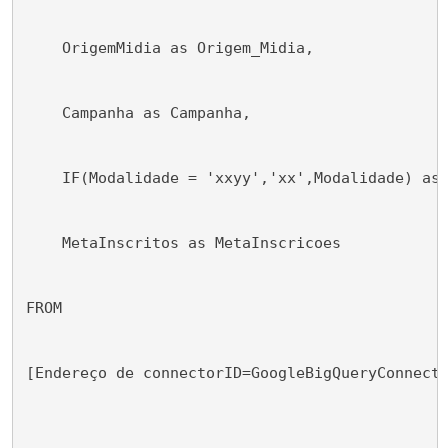
    OrigemMidia as Origem_Midia,
    Campanha as Campanha,
    IF(Modalidade = 'xxyy','xx',Modalidade) as
    MetaInscritos as MetaInscricoes
FROM
[Endereço de connectorID=GoogleBigQueryConnect