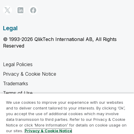
Legal
© 1993-2026 QlikTech International AB, All Rights
Reserved
Legal Policies
Privacy & Cookie Notice
Trademarks
Terms of Use
Legal Agreements
We use cookies to improve your experience with our websites
and to deliver content tailored to your interests. By clicking ‘Ok’,
Product Terms
you accept the use of additional cookies which may involve
data transmission to third parties. Refer to our Privacy & Cookie
Do not share my info
Notice or click ‘More Information’ for details on cookie usage on
our sites.
Privacy & Cookie Notice