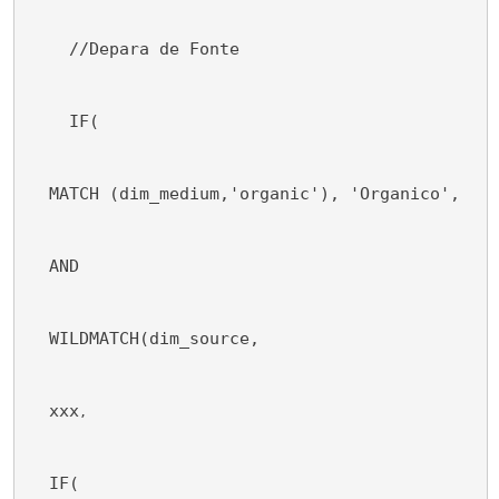
    //Depara de Fonte
    IF(
  MATCH (dim_medium,'organic'), 'Organico',
  AND
  WILDMATCH(dim_source,
  xxx
,
  IF(