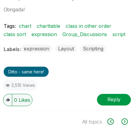
Obrigada!
Tags:
chart
charttable
class in other order
class sort
expression
Group_Discussions
script
expression
Layout
Scripting
Labels
Ditto - same here!
3,515 Views
Reply
0
Likes
All topics