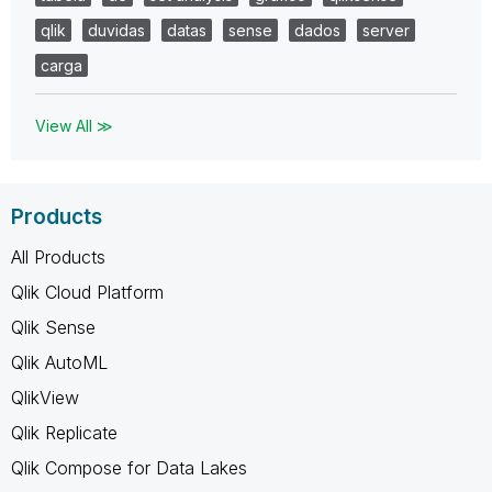
qlik
duvidas
datas
sense
dados
server
carga
View All ≫
Products
All Products
Qlik Cloud Platform
Qlik Sense
Qlik AutoML
QlikView
Qlik Replicate
Qlik Compose for Data Lakes