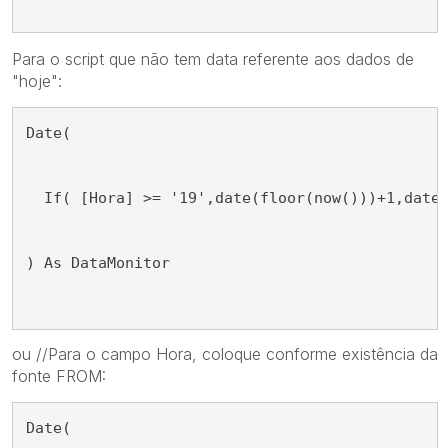
Para o script que não tem data referente aos dados de
"hoje":
Date( 
  If( [Hora] >= '19',date(floor(now()))+1,date
) As DataMonitor 
ou //Para o campo Hora, coloque conforme existência da
fonte FROM:
Date( 