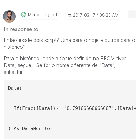
Mario_sergio_ti
‎2017-03-17
08:23 AM
In response to
Então existe dois script? Uma para o hoje e outros para o
histórico?
Para o histórico, onde a fonte definido no FROM tiver
Data, segue: (Se for o nome diferente de "Data",
substitui)
Date( 
  If(Frac([Data])>= '0,79166666666667',[Data]+
) As DataMonitor 