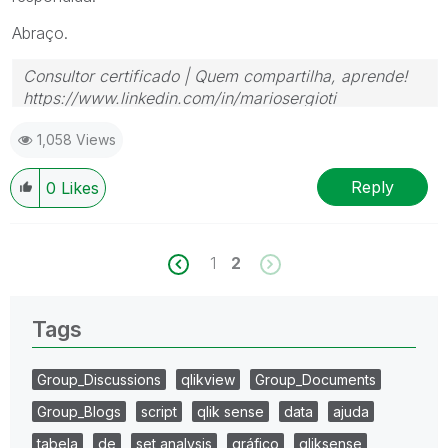
Abraço.
Consultor certificado | Quem compartilha, aprende!
https://www.linkedin.com/in/mariosergioti
1,058 Views
Reply
0
Likes
1
2
Tags
Group_Discussions
qlikview
Group_Documents
Group_Blogs
script
qlik sense
data
ajuda
tabela
de
set analysis
gráfico
qliksense