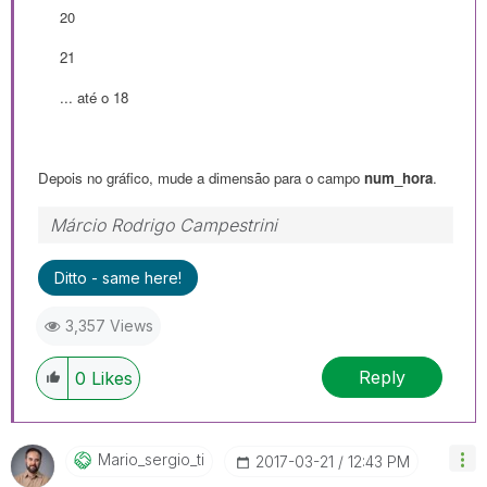
20
21
... até o 18
Depois no gráfico, mude a dimensão para o campo
num_hora
.
Márcio Rodrigo Campestrini
Ditto - same here!
3,357 Views
Reply
0
Likes
Mario_sergio_ti
‎2017-03-21
12:43 PM