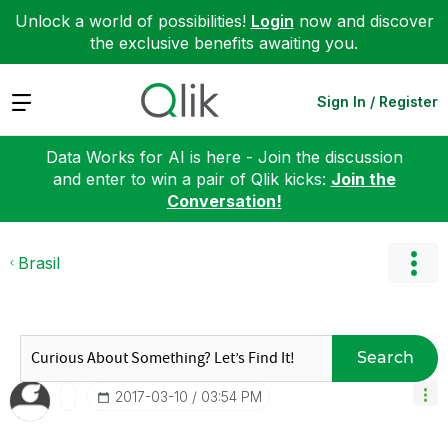
Unlock a world of possibilities!
Login
now and discover
the exclusive benefits awaiting you.
Expand
Sign In / Register
Data Works for AI is here - Join the discussion
and enter to win a pair of Qlik kicks:
Join the
Conversation!
Brasil
Search
‎2017-03-10
03:54 PM