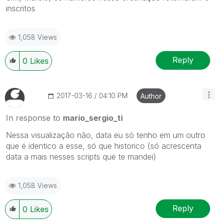
inscritos
1,058 Views
Reply
0
Likes
‎2017-03-16
04:10 PM
Author
In response to
mario_sergio_ti
Nessa visualização não, data eu só tenho em um outro
que é identico a esse, só que historico (só acrescenta
data a mais nesses scripts que te mandei)
1,058 Views
Reply
0
Likes