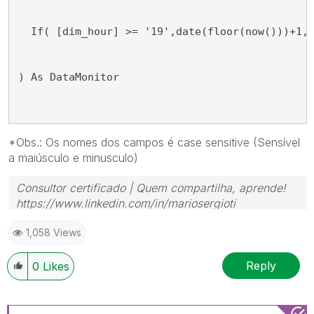
  If( [dim_hour] >= '19',date(floor(now()))+1,
) As DataMonitor 
*Obs.: Os nomes dos campos é case sensitive (Sensível
a maiúsculo e minusculo)
Consultor certificado | Quem compartilha, aprende!
https://www.linkedin.com/in/mariosergioti
1,058 Views
Reply
0
Likes