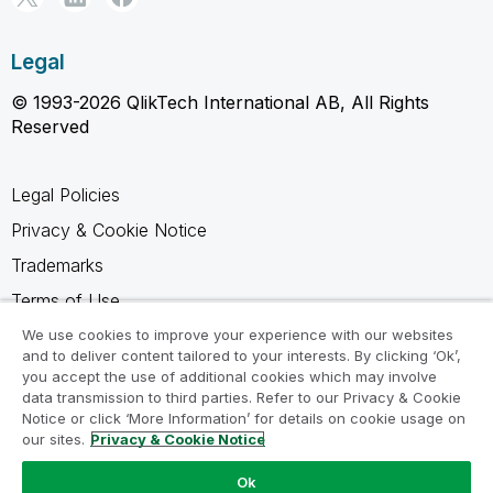
Legal
© 1993-2026 QlikTech International AB, All Rights
Reserved
Legal Policies
Privacy & Cookie Notice
Trademarks
Terms of Use
Legal Agreements
We use cookies to improve your experience with our websites
and to deliver content tailored to your interests. By clicking ‘Ok’,
Product Terms
you accept the use of additional cookies which may involve
data transmission to third parties. Refer to our Privacy & Cookie
Do not share my info
Notice or click ‘More Information’ for details on cookie usage on
our sites.
Privacy & Cookie Notice
Ok