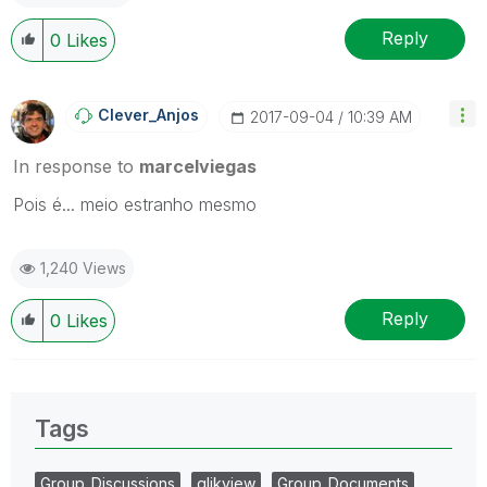
Reply
0
Likes
Clever_Anjos
‎2017-09-04
10:39 AM
In response to
marcelviegas
Pois é... meio estranho mesmo
1,240 Views
Reply
0
Likes
Tags
Group_Discussions
qlikview
Group_Documents