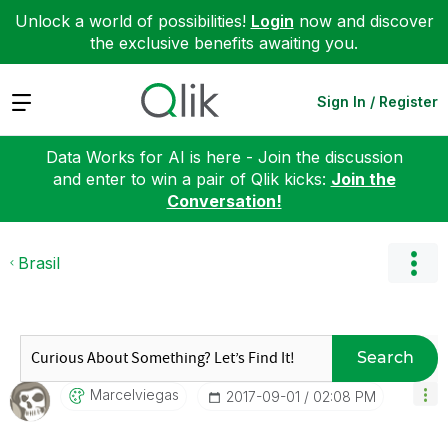
Unlock a world of possibilities!
Login
now and discover
the exclusive benefits awaiting you.
Expand
Sign In / Register
Data Works for AI is here - Join the discussion
and enter to win a pair of Qlik kicks:
Join the
Conversation!
Brasil
Search
Marcelviegas
‎2017-09-01
02:08 PM