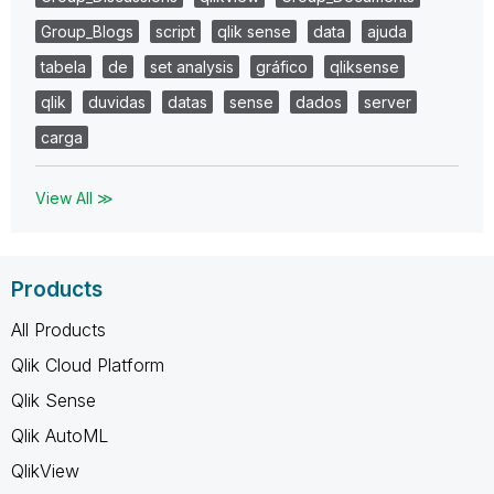
Group_Blogs
script
qlik sense
data
ajuda
tabela
de
set analysis
gráfico
qliksense
qlik
duvidas
datas
sense
dados
server
carga
View All ≫
Products
All Products
Qlik Cloud Platform
Qlik Sense
Qlik AutoML
QlikView