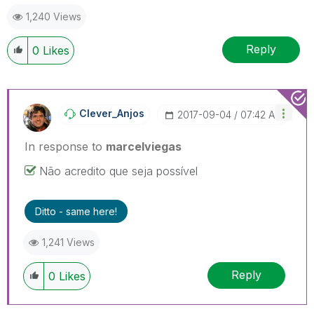
1,240 Views
Reply
0
Likes
Clever_Anjos
‎2017-09-04
07:42 AM
In response to
marcelviegas
Não acredito que seja possível
Ditto - same here!
1,241 Views
Reply
0
Likes