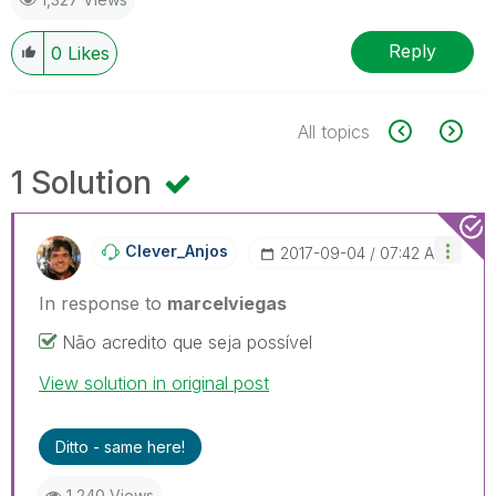
Reply
0
Likes
All topics
1 Solution
Clever_Anjos
‎2017-09-04
07:42 AM
In response to
marcelviegas
Não acredito que seja possível
View solution in original post
Ditto - same here!
1,240 Views