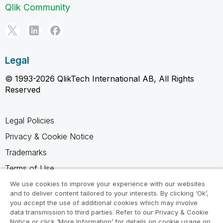
Qlik Community
Legal
© 1993-2026 QlikTech International AB, All Rights
Reserved
Legal Policies
Privacy & Cookie Notice
Trademarks
Terms of Use
Legal Agreements
We use cookies to improve your experience with our websites
and to deliver content tailored to your interests. By clicking ‘Ok’,
Product Terms
you accept the use of additional cookies which may involve
data transmission to third parties. Refer to our Privacy & Cookie
Do not share my info
Notice or click ‘More Information’ for details on cookie usage on