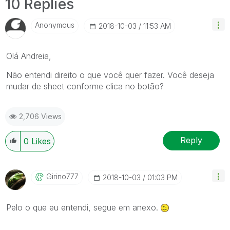
10 Replies
Anonymous
‎2018-10-03
11:53 AM
Olá Andreia,
Não entendi direito o que você quer fazer. Você deseja
mudar de sheet conforme clica no botão?
2,706 Views
Reply
0
Likes
Girino777
‎2018-10-03
01:03 PM
Pelo o que eu entendi, segue em anexo.