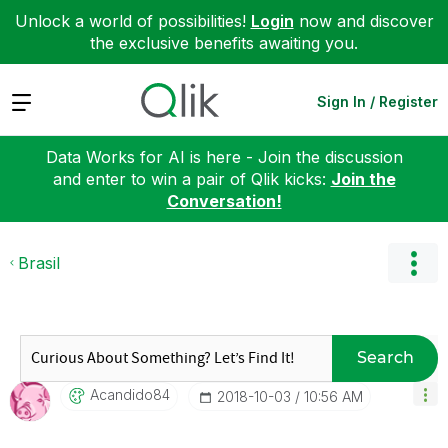
Unlock a world of possibilities!
Login
now and discover
the exclusive benefits awaiting you.
Expand
Sign In / Register
Data Works for AI is here - Join the discussion
and enter to win a pair of Qlik kicks:
Join the
Conversation!
Brasil
Search
Acandido84
‎2018-10-03
10:56 AM