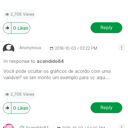
2,706 Views
Reply
0
Likes
Anonymous
‎2018-10-03
03:22 PM
In response to
acandido84
Você pode ocultar os gráficos de acordo com uma
variável? se sim monto um exemplo para vc aqui....
2,706 Views
Reply
0
Likes
Acandido84