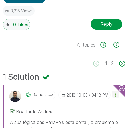
3,215 Views
Reply
0
Likes
All topics
1
2
1 Solution
Rafaelattux
‎2018-10-03
04:18 PM
Boa tarde Andreia,
A sua lógica das variáveis esta certa , o problema é