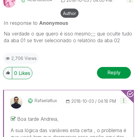
‎2018-10-03
04:00 PM
Author
In response to
Anonymous
Na verdade o que quero é isso mesmo;;; que oculte tudo
da aba 01 se tiver selecionado o relatório da aba 02
2,706 Views
Reply
0
Likes
Rafaelattux
‎2018-10-03
04:18 PM
Boa tarde Andreia,
A sua lógica das variáveis esta certa , o problema é
que você tem que desmarcar essa opção aqui das