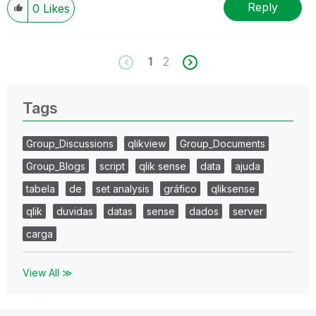
Reply
0
Likes
1
2
Tags
Group_Discussions
qlikview
Group_Documents
Group_Blogs
script
qlik sense
data
ajuda
tabela
de
set analysis
gráfico
qliksense
qlik
duvidas
datas
sense
dados
server
carga
View All ≫