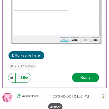
Ditto - same here!
2,707 Views
Reply
1
Like
Acandido84
‎2018-10-03
04:53 PM
Author