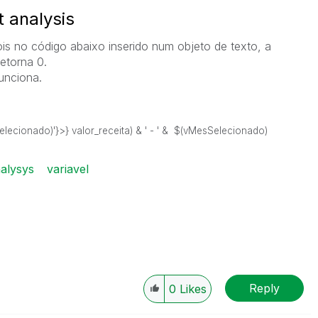
t analysis
is no código abaixo inserido num objeto de texto, a
retorna 0.
unciona.
ecionado)'}>} valor_receita) & ' - ' & $(vMesSelecionado)
nalysys
variavel
Reply
0
Likes