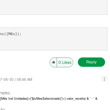
ns([Mês]);
Reply
0
Likes
17-06-30
06:46 AM
imples.
Mês Ind Unidades]={'$(vMesSelecionado)'}>} valor_receita) & ' - ' &
são