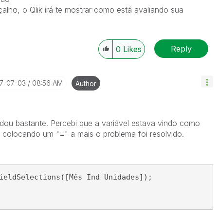
lho, o Qlik irá te mostrar como está avaliando sua
Reply
0
Likes
17-07-03
08:56 AM
Author
udou bastante. Percebi que a variável estava vindo como
ue colocando um "=" a mais o problema foi resolvido.
ieldSelections([Mês Ind Unidades]);