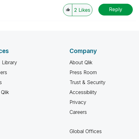
Reply
2
Likes
ces
Company
 Library
About Qlik
ners
Press Room
s
Trust & Security
Qlik
Accessibility
Privacy
Careers
Global Offices