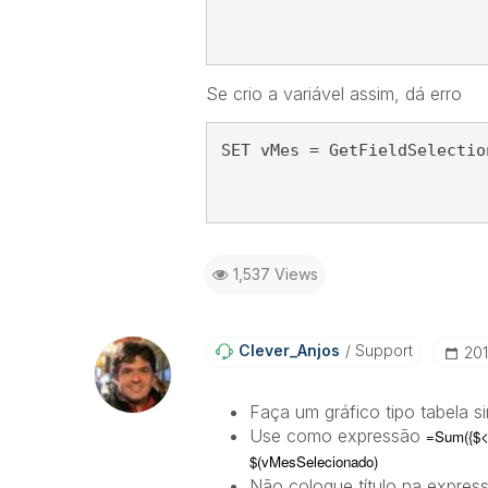
Se crio a variável assim, dá erro
SET vMes = GetFieldSelectio
1,537 Views
Clever_Anjos
Support
‎20
Faça um gráfico tipo tabela s
Use como expressão
=Sum({$<[
$(vMesSelecionado)
Não coloque título na expres