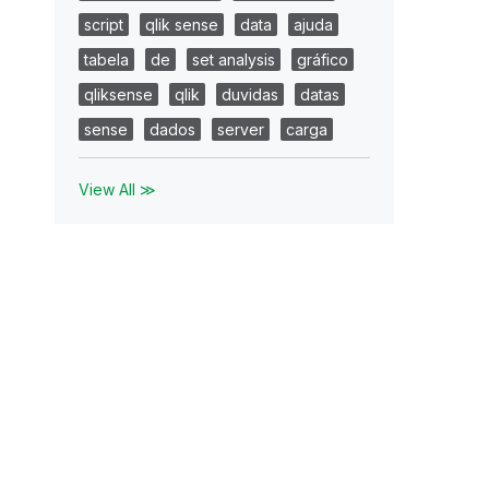
script
qlik sense
data
ajuda
tabela
de
set analysis
gráfico
qliksense
qlik
duvidas
datas
sense
dados
server
carga
View All ≫