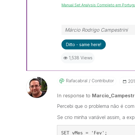
Manual Set Analysis Completo em Portug
Márcio Rodrigo Campestrini
Ditto - same here!
1,538 Views
Rafacabral
Contributor
‎20
In response to
Marcio_Campestri
Percebi que o problema não é com a
Se crio minha variável assim, a exp
SET vMes = 'Fev';