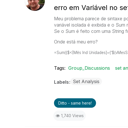
erro em Variável no se
Meu problema parece de sintaxe po
variável isolada é exibida e o Sum 
Se o Sum é feito com uma String f
Onde está meu erro?
=Sum({$<[Mês Ind Unidades]={'$(vMesSel
Tags:
Group_Discussions
set a
Set Analysis
Labels
Ditto - same here!
1,740 Views