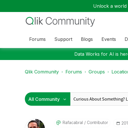
Unlock a world o
Forums
Support
Blogs
Events
D
Data Works for AI is here
Qlik Community
Forums
Groups
Locati
Rafacabral
Contributor
‎20