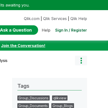
ts awaiting you.
Qlik.com
|
Qlik Services
|
Qlik Help
Ask a Question
Sign In / Register
Help
:
Join the Conversation!
lysis
Tags
Group_Discussions
qlikview
Group_Documents
Group_Blogs