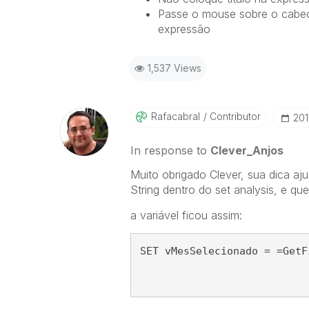
Passe o mouse sobre o cabeça
expressão
1,537 Views
Rafacabral
Contributor
‎20
In response to
Clever_Anjos
Muito obrigado Clever, sua dica aj
String dentro do set analysis, e q
a variável ficou assim:
SET vMesSelecionado = =GetF