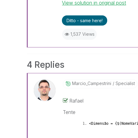
View solution in original post
Ditto - same here!
1,537 Views
4 Replies
Marcio_Campestr
Ini
Specialist
Rafael
Tente
<Dimensão = {$(NomeVar