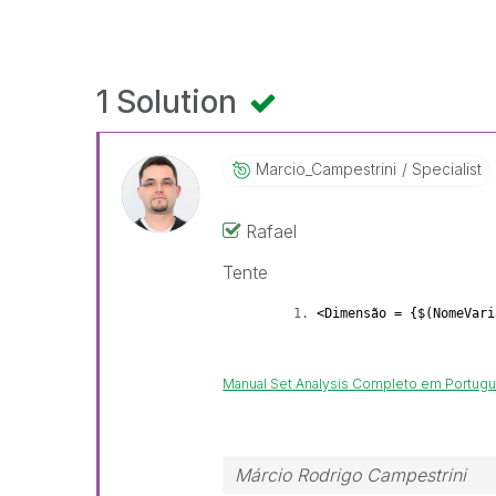
1 Solution
Marcio_Campestr
Ini
Specialist
Rafael
Tente
<Dimensão = {$(NomeVar
Manual Set Analysis Completo em Portug
Márcio Rodrigo Campestrini