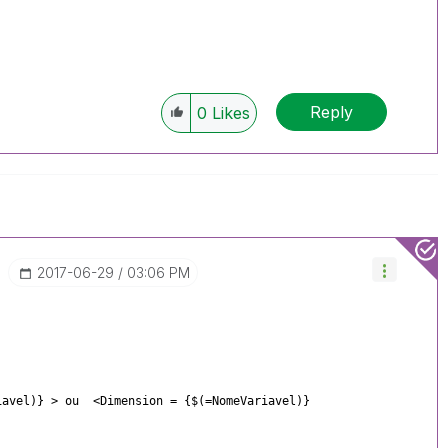
Reply
0
Likes
‎2017-06-29
03:06 PM
iavel)} > ou <Dimension = {$(=NomeVariavel)}