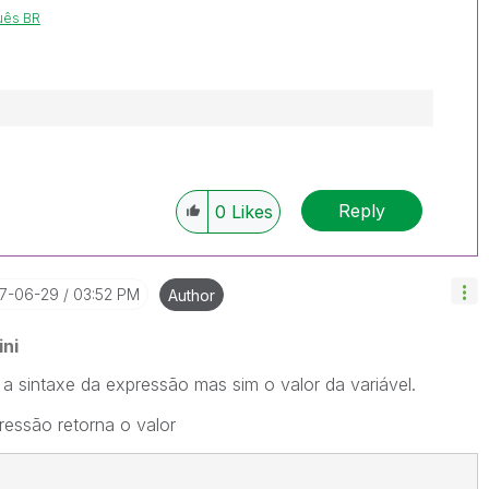
uês BR
Reply
0
Likes
17-06-29
03:52 PM
Author
ni
 sintaxe da expressão mas sim o valor da variável.
ressão retorna o valor