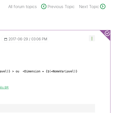
All forum topics
Previous Topic
Next Topic
‎2017-06-29
03:06 PM
iavel)} > ou <Dimension = {$(=NomeVariavel)}
uês BR