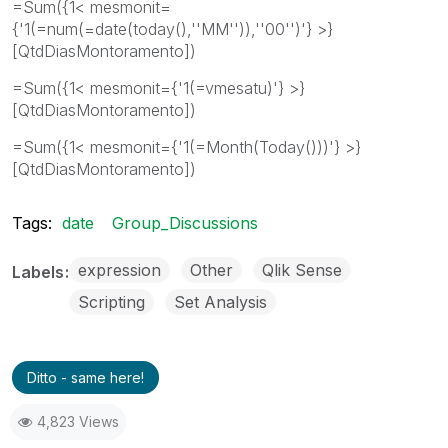
=Sum({1< mesmonit=
{'1(=num(=date(today(),''MM'')),''00'')'} >}
[QtdDiasMontoramento])
=Sum({1< mesmonit={'1(=vmesatu)'} >}
[QtdDiasMontoramento])
=Sum({1< mesmonit={'1(=Month(Today()))'} >}
[QtdDiasMontoramento])
Tags:
date
Group_Discussions
expression
Other
Qlik Sense
Labels
Scripting
Set Analysis
Ditto - same here!
4,823 Views