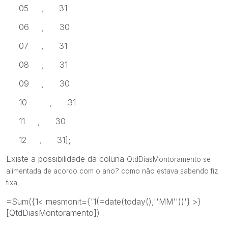
05 , 31
06 , 30
07 , 31
08 , 31
09 , 30
10 , 31
11 , 30
12 , 31];
Existe a possibilidade da coluna
QtdDiasMontoramento se
alimentada de acordo com o ano? como não estava sabendo fiz
fixa.
=Sum({1< mesmonit={'1(=date(today(),''MM''))'} >}
[QtdDiasMontoramento])