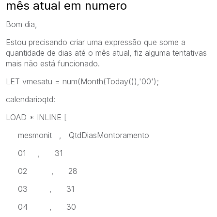
mês atual em numero
Bom dia,
Estou precisando criar uma expressão que some a
quantidade de dias até o mês atual, fiz alguma tentativas
mais não está funcionado.
LET vmesatu = num(Month(Today()),'00');
calendarioqtd:
LOAD * INLINE [
mesmonit , QtdDiasMontoramento
01 , 31
02 , 28
03 , 31
04 , 30