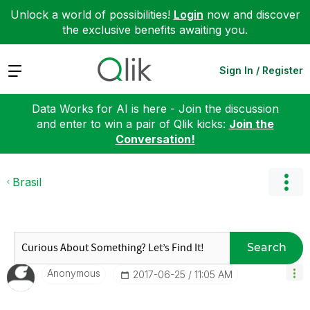
Unlock a world of possibilities!
Login
now and discover
the exclusive benefits awaiting you.
Expand
Sign In / Register
Data Works for AI is here - Join the discussion
and enter to win a pair of Qlik kicks:
Join the
Conversation!
Brasil
Search
Anonymous
‎2017-06-25
11:05 AM