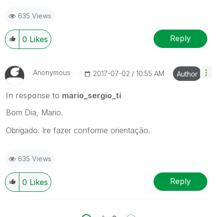
635 Views
Reply
0
Likes
Anonymous
‎2017-07-02
10:55 AM
Author
In response to
mario_sergio_ti
Bom Dia, Mario.
Obrigado. Ire fazer conforme orientação.
635 Views
Reply
0
Likes