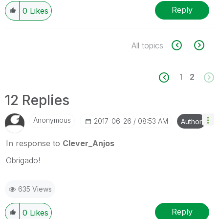
Reply
0
Likes
All topics
1
2
12 Replies
Anonymous
‎2017-06-26
08:53 AM
Author
In response to
Clever_Anjos
Obrigado!
635 Views
Reply
0
Likes