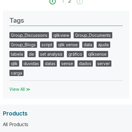
1
2
Tags
Group_Discussions
qlikview
Group_Documents
Group_Blogs
script
qlik sense
data
ajuda
tabela
de
set analysis
gráfico
qliksense
qlik
duvidas
datas
sense
dados
server
carga
View All ≫
Products
All Products