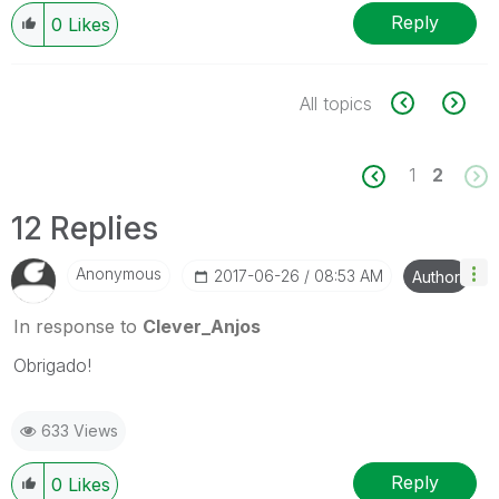
Reply
0
Likes
All topics
1
2
12 Replies
Anonymous
‎2017-06-26
08:53 AM
Author
In response to
Clever_Anjos
Obrigado!
633 Views
Reply
0
Likes