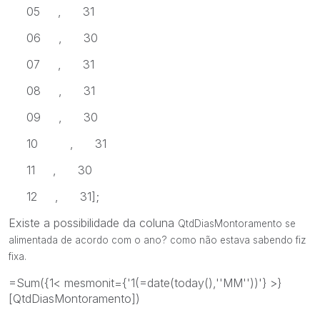
05 , 31
06 , 30
07 , 31
08 , 31
09 , 30
10 , 31
11 , 30
12 , 31];
Existe a possibilidade da coluna
QtdDiasMontoramento se
alimentada de acordo com o ano? como não estava sabendo fiz
fixa.
=Sum({1< mesmonit={'1(=date(today(),''MM''))'} >}
[QtdDiasMontoramento])