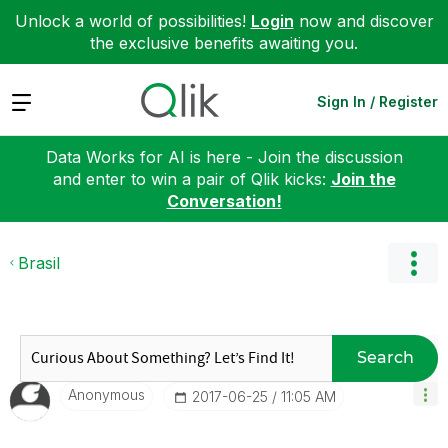
Unlock a world of possibilities!
Login
now and discover
the exclusive benefits awaiting you.
Expand
Sign In / Register
Data Works for AI is here - Join the discussion
and enter to win a pair of Qlik kicks:
Join the
Conversation!
Brasil
Search
Anonymous
‎2017-06-25
11:05 AM