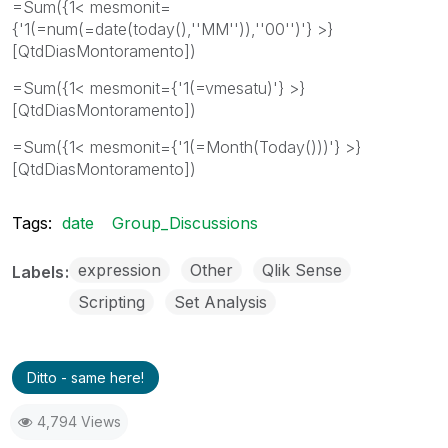
=Sum({1< mesmonit=
{'1(=num(=date(today(),''MM'')),''00'')'} >}
[QtdDiasMontoramento])
=Sum({1< mesmonit={'1(=vmesatu)'} >}
[QtdDiasMontoramento])
=Sum({1< mesmonit={'1(=Month(Today()))'} >}
[QtdDiasMontoramento])
Tags:
date
Group_Discussions
expression
Other
Qlik Sense
Labels
Scripting
Set Analysis
Ditto - same here!
4,794 Views