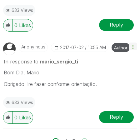
633 Views
Reply
0
Likes
Anonymous
‎2017-07-02
10:55 AM
Author
In response to
mario_sergio_ti
Bom Dia, Mario.
Obrigado. Ire fazer conforme orientação.
633 Views
Reply
0
Likes