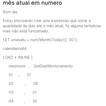
mês atual em numero
Bom dia,
Estou precisando criar uma expressão que some a
quantidade de dias até o mês atual, fiz alguma tentativas
mais não está funcionado.
LET vmesatu = num(Month(Today()),'00');
calendarioqtd:
LOAD * INLINE [
mesmonit , QtdDiasMontoramento
01 , 31
02 , 28
03 , 31
04 , 30