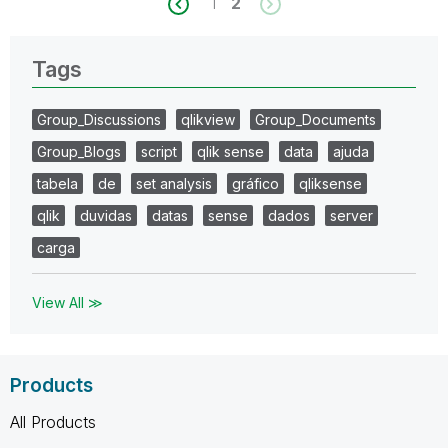
1
2
Tags
Group_Discussions
qlikview
Group_Documents
Group_Blogs
script
qlik sense
data
ajuda
tabela
de
set analysis
gráfico
qliksense
qlik
duvidas
datas
sense
dados
server
carga
View All ≫
Products
All Products