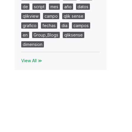
de
script
mes
año
datos
qlikview
campo
qlik sense
grafico
fechas
dia
campos
en
Group_Blogs
qliksense
dimension
View All ≫