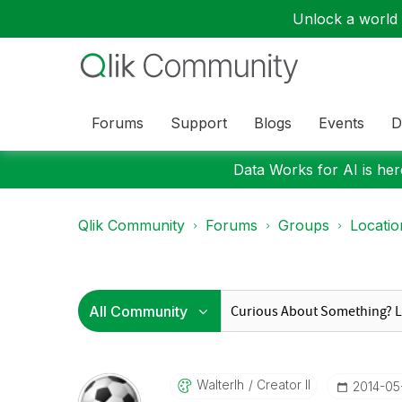
Unlock a world o
Forums
Support
Blogs
Events
D
Data Works for AI is here
Qlik Community
Forums
Groups
Locati
Walterlh
Creator II
‎2014-05