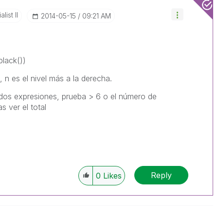
list II
‎2014-05-15
09:21 AM
black())
, n es el nivel más a la derecha.
dos expresiones, prueba > 6 o el número de
s ver el total
Reply
0
Likes