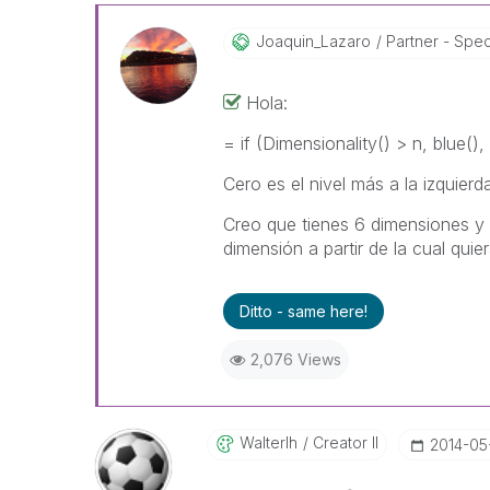
Joaquin_Lazaro
Partner - Specia
Hola:
= if (Dimensionality() > n, blue(),
Cero es el nivel más a la izquierd
Creo que tienes 6 dimensiones y
dimensión a partir de la cual quier
Ditto - same here!
2,076 Views
Walterlh
Creator II
‎2014-05