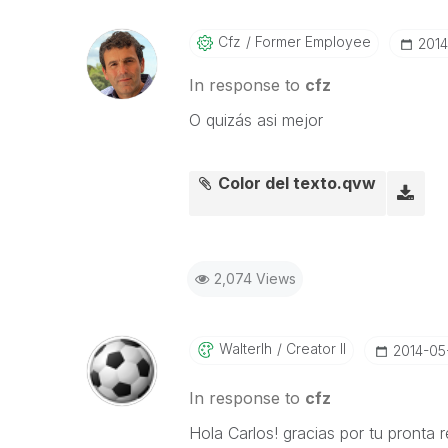
Cfz
Former Employee
‎201
In response to
cfz
O quizás asi mejor
Color del texto.qvw
2,074 Views
Walterlh
Creator II
‎2014-05
In response to
cfz
Hola Carlos! gracias por tu pronta 