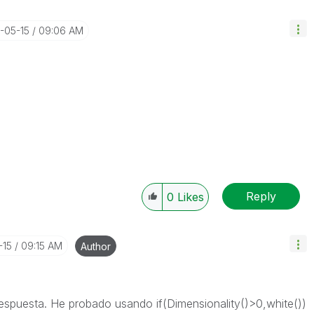
4-05-15
09:06 AM
Reply
0
Likes
-15
09:15 AM
Author
respuesta. He probado usando if(Dimensionality()>0,white())