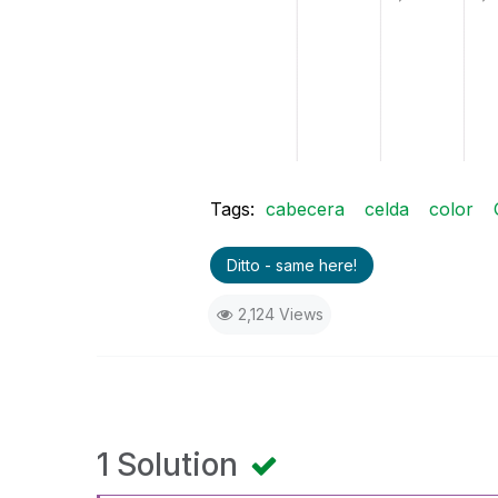
Tags:
cabecera
celda
color
Ditto - same here!
2,124 Views
1 Solution