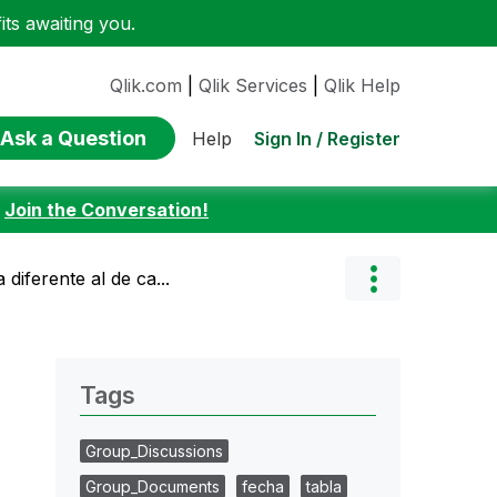
ts awaiting you.
Qlik.com
|
Qlik Services
|
Qlik Help
Ask a Question
Sign In / Register
Help
:
Join the Conversation!
 diferente al de ca...
Tags
Group_Discussions
Group_Documents
fecha
tabla