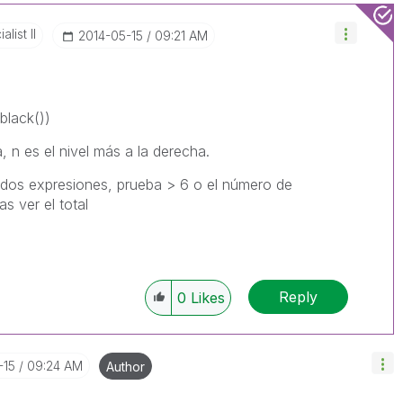
list II
‎2014-05-15
09:21 AM
 black())
a, n es el nivel más a la derecha.
 dos expresiones, prueba > 6 o el número de
as ver el total
Reply
0
Likes
-15
09:24 AM
Author