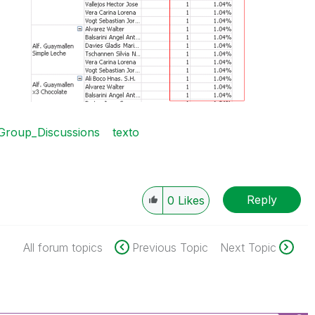
Group_Discussions
texto
Reply
0
Likes
All forum topics
Previous Topic
Next Topic