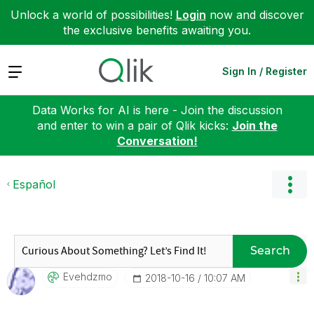
Unlock a world of possibilities!
Login
now and discover
the exclusive benefits awaiting you.
Expand
Sign In / Register
Data Works for AI is here - Join the discussion
and enter to win a pair of Qlik kicks:
Join the
Conversation!
Español
Search
Evehdzmo
‎2018-10-16
10:07 AM