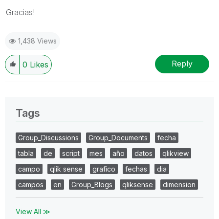
Gracias!
1,438 Views
Reply
0
Likes
Tags
Group_Discussions
Group_Documents
fecha
tabla
de
script
mes
año
datos
qlikview
campo
qlik sense
grafico
fechas
dia
campos
en
Group_Blogs
qliksense
dimension
View All ≫