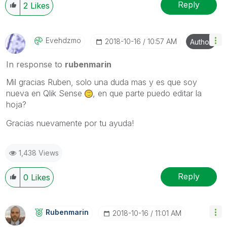
Reply
2
Likes
Evehdzmo
‎2018-10-16
10:57 AM
Author
In response to
rubenmarin
Mil gracias Ruben, solo una duda mas y es que soy
nueva en Qlik Sense
, en que parte puedo editar la
hoja?
Gracias nuevamente por tu ayuda!
1,438 Views
Reply
0
Likes
Rubenmarin
‎2018-10-16
11:01 AM