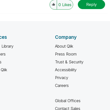
Reply
0
Likes
ces
Company
 Library
About Qlik
ners
Press Room
s
Trust & Security
Qlik
Accessibility
Privacy
Careers
Global Offices
Contact Sales