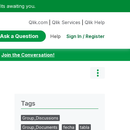
ts awaiting you.
Qlik.com
|
Qlik Services
|
Qlik Help
Ask a Question
Sign In / Register
Help
:
Join the Conversation!
Tags
Group_Discussions
Group_Documents
fecha
tabla