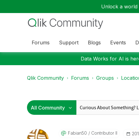
Unlock a world o
Forums
Support
Blogs
Events
D
Data Works for AI is here
Qlik Community
Forums
Groups
Locati
Fabian50
Contributor II
‎20