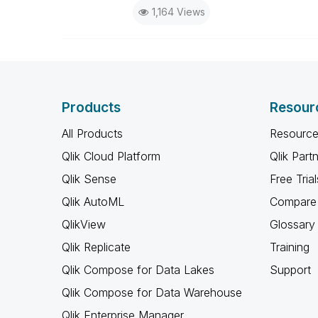
1,164 Views
Products
Resour
All Products
Resource
Qlik Cloud Platform
Qlik Part
Qlik Sense
Free Trial
Qlik AutoML
Compare 
QlikView
Glossary
Qlik Replicate
Training
Qlik Compose for Data Lakes
Support
Qlik Compose for Data Warehouse
Qlik Enterprise Manager