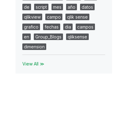
de
script
mes
año
datos
qlikview
campo
qlik sense
grafico
fechas
dia
campos
en
Group_Blogs
qliksense
dimension
View All ≫