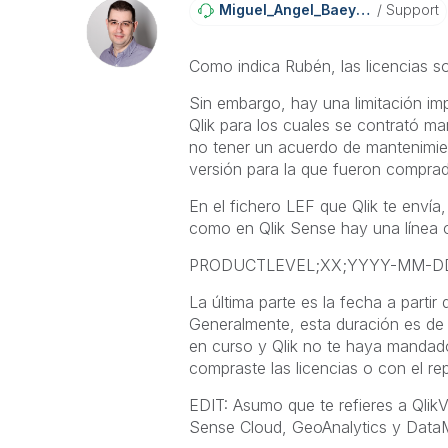
Miguel_Angel_Ba
Eyens
Support
Como indica Rubén, las licencias s
Sin embargo, hay una limitación imp
Qlik para los cuales se contrató m
no tener un acuerdo de mantenimien
versión para la que fueron comprad
En el fichero LEF que Qlik te enví
como en Qlik Sense hay una línea c
PRODUCTLEVEL;XX;YYYY-MM-D
La última parte es la fecha a partir
Generalmente, esta duración es de
en curso y Qlik no te haya mandado 
compraste las licencias o con el re
EDIT: Asumo que te refieres a QlikVi
Sense Cloud, GeoAnalytics y DataM