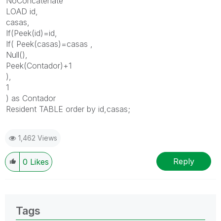
NoConcatenate
LOAD id,
casas,
If(Peek(id)=id,
If( Peek(casas)=casas ,
Null(),
Peek(Contador)+1
),
1
) as Contador
Resident TABLE order by id,casas;
1,462 Views
Reply
0
Likes
Tags