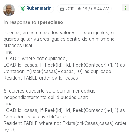
Rubenmarin
‎2019-05-16
08:44 AM
In response to
rperezlaso
Buenas, en este caso los valores no son iguales, si
queires quitar valores iguales dentro de un mismo id
puedees usar:
Final:
LOAD * where not duplicado;
LOAD Id, casas, If(Peek(Id)=Id, Peek(Contador)+1, 1) as
Contador, If(Peek(casas)=casas,1,0) as duplicado
Resident TABLE order by Id, casas;
Si quieres quedarte solo con primer código
independientemente del id puedes usar:
Final:
LOAD Id, casas, If(Peek(Id)=Id, Peek(Contador)+1, 1) as
Contador, casas as chkCasas
Resident TABLE where not Exists(chkCasas,casas) order
by Id;