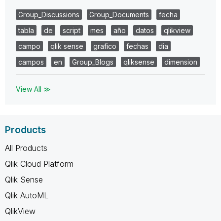
Group_Discussions
Group_Documents
fecha
tabla
de
script
mes
año
datos
qlikview
campo
qlik sense
grafico
fechas
dia
campos
en
Group_Blogs
qliksense
dimension
View All ≫
Products
All Products
Qlik Cloud Platform
Qlik Sense
Qlik AutoML
QlikView