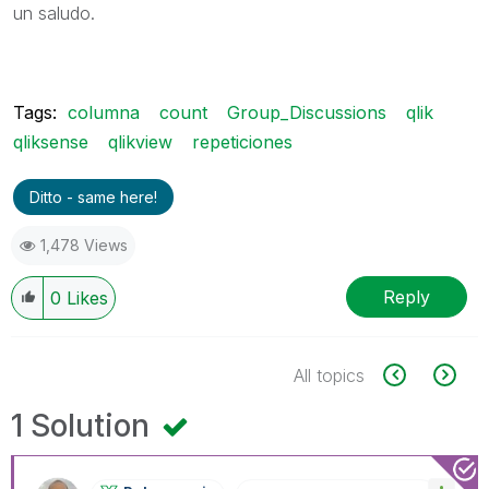
un saludo.
Tags:
columna
count
Group_Discussions
qlik
qliksense
qlikview
repeticiones
Ditto - same here!
1,478 Views
Reply
0
Likes
All topics
1 Solution