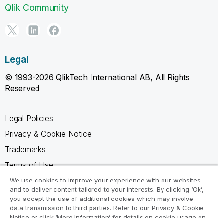
Qlik Community
Legal
© 1993-2026 QlikTech International AB, All Rights
Reserved
Legal Policies
Privacy & Cookie Notice
Trademarks
Terms of Use
Legal Agreements
We use cookies to improve your experience with our websites
and to deliver content tailored to your interests. By clicking ‘Ok’,
Product Terms
you accept the use of additional cookies which may involve
data transmission to third parties. Refer to our Privacy & Cookie
Do not share my info
Notice or click ‘More Information’ for details on cookie usage on