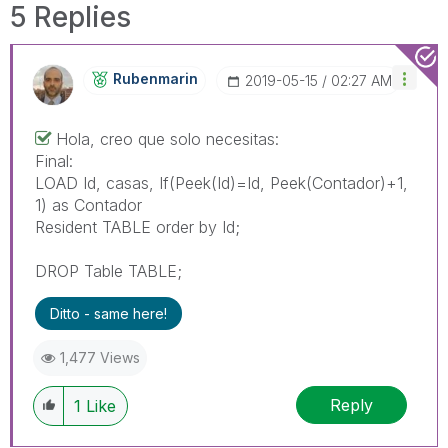
5 Replies
Rubenmarin
‎2019-05-15
02:27 AM
Hola, creo que solo necesitas:
Final:
LOAD Id, casas, If(Peek(Id)=Id, Peek(Contador)+1,
1) as Contador
Resident TABLE order by Id;
DROP Table TABLE;
Ditto - same here!
1,477 Views
Reply
1
Like