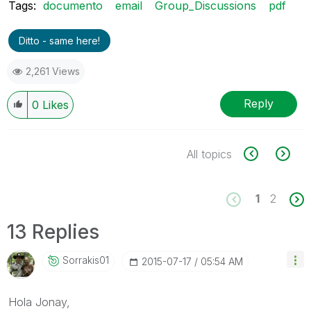
Tags:
documento
email
Group_Discussions
pdf
Ditto - same here!
2,261 Views
Reply
0
Likes
All topics
1
2
13 Replies
Sorrakis01
‎2015-07-17
05:54 AM
Hola Jonay,