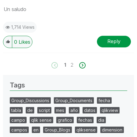
Un saludo
1,714 Views
Reply
0
Likes
1
2
Tags
Group_Discussions
Group_Documents
fecha
tabla
de
script
mes
año
datos
qlikview
campo
qlik sense
grafico
fechas
dia
campos
en
Group_Blogs
qliksense
dimension