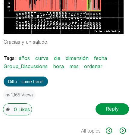
Gracias y un saludo.
Tags:
años
curva
dia
dimensión
fecha
Group_Discussions
hora
mes
ordenar
Ditto - same here!
1,165 Views
Reply
0
Likes
All topics