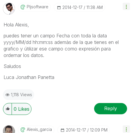
Pljsoftware
‎2014-12-17
11:38 AM
Hola Alexis,
puedes tener un campo Fecha con toda la data
yyyy/MM/dd hh:mm:ss ademàs de la que tienes en el
grafico y útilizar ese campo como expresión para
ordernar los datos.
Saludos
Luca Jonathan Panetta
1,118 Views
Reply
0
Likes
Alexis_garcia
‎2014-12-17
12:09 PM