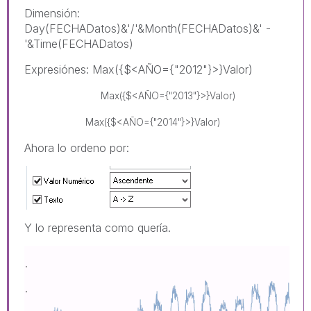
Dimensión:
Day(FECHADatos)&'/'&Month(FECHADatos)&' -
'&Time(FECHADatos)
Expresiónes: Max({$<AÑO={"2012"}>}Valor)
Max({$<AÑO={"2013"}>}
Valor
)
Max({$<AÑO={"2014"}>}
Valor
)
Ahora lo ordeno por:
Y lo representa como quería.