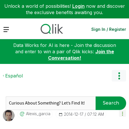
Unlock a world of possibilities!
Login
now and discover
the exclusive benefits awaiting you.
Expand
Sign In / Register
Data Works for AI is here - Join the discussion
and enter to win a pair of Qlik kicks:
Join the
Conversation!
Español
Search
Alexis_garcia
‎2014-12-17
07:12 AM