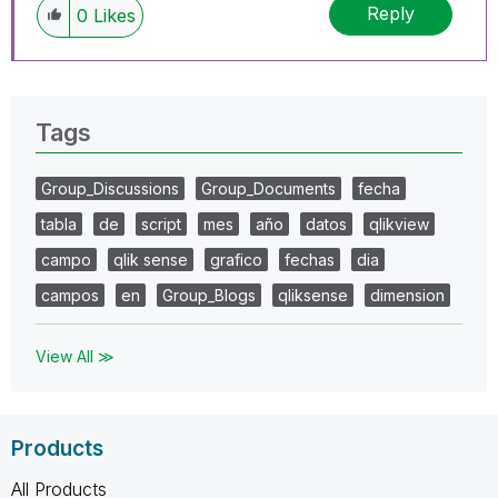
Reply
0
Likes
Tags
Group_Discussions
Group_Documents
fecha
tabla
de
script
mes
año
datos
qlikview
campo
qlik sense
grafico
fechas
dia
campos
en
Group_Blogs
qliksense
dimension
View All ≫
Products
All Products