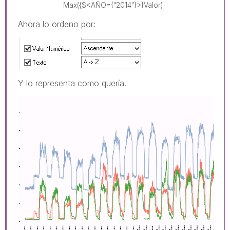
Max({$<AÑO={"2014"}>}
Valor
)
Ahora lo ordeno por:
Y lo representa como quería.