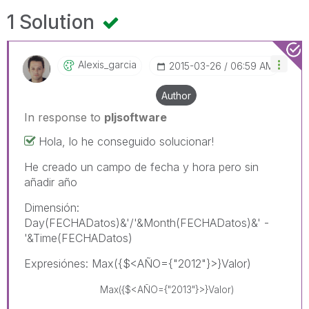
1 Solution
Alexis_garcia
‎2015-03-26
06:59 AM
Author
In response to
pljsoftware
Hola, lo he conseguido solucionar!
He creado un campo de fecha y hora pero sin
añadir año
Dimensión:
Day(FECHADatos)&'/'&Month(FECHADatos)&' -
'&Time(FECHADatos)
Expresiónes: Max({$<AÑO={"2012"}>}Valor)
Max({$<AÑO={"2013"}>}
Valor
)