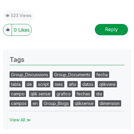
523 Views
Reply
0
Likes
Tags
Group_Discussions
Group_Documents
fecha
tabla
de
script
mes
año
datos
qlikview
campo
qlik sense
grafico
fechas
dia
campos
en
Group_Blogs
qliksense
dimension
View All ≫