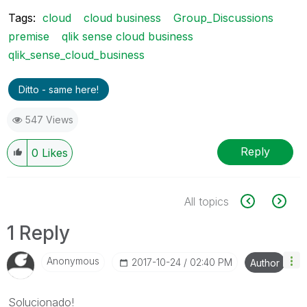
Tags:
cloud
cloud business
Group_Discussions
premise
qlik sense cloud business
qlik_sense_cloud_business
Ditto - same here!
547 Views
Reply
0
Likes
All topics
1 Reply
Anonymous
‎2017-10-24
02:40 PM
Author
Solucionado!