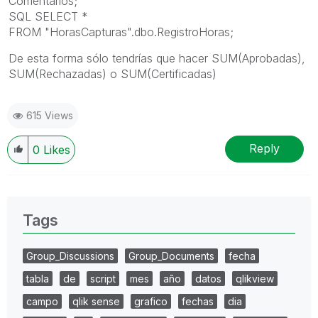
Comentarios;
SQL SELECT *
FROM "HorasCapturas".dbo.RegistroHoras;
De esta forma sólo tendrías que hacer SUM(Aprobadas),
SUM(Rechazadas) o SUM(Certificadas)
615 Views
Reply
0
Likes
Tags
Group_Discussions
Group_Documents
fecha
tabla
de
script
mes
año
datos
qlikview
campo
qlik sense
grafico
fechas
dia