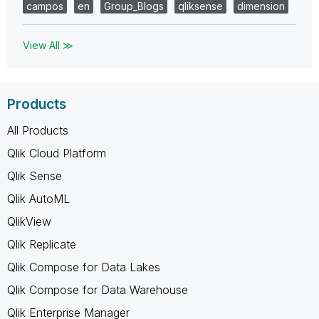
campos
en
Group_Blogs
qliksense
dimension
View All ≫
Products
All Products
Qlik Cloud Platform
Qlik Sense
Qlik AutoML
QlikView
Qlik Replicate
Qlik Compose for Data Lakes
Qlik Compose for Data Warehouse
Qlik Enterprise Manager