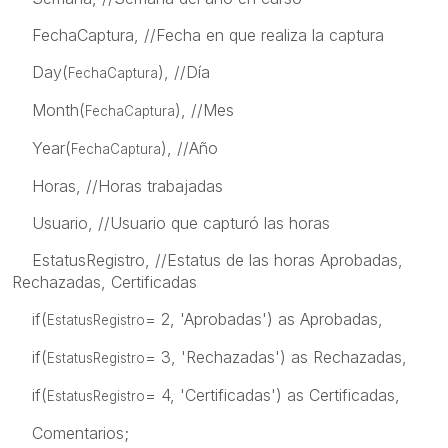
FechaCaptura, //Fecha en que realiza la captura
Day(
), //Día
FechaCaptura
Month(
), //Mes
FechaCaptura
Year(
), //Año
FechaCaptura
Horas, //Horas trabajadas
Usuario, //Usuario que capturó las horas
EstatusRegistro, //Estatus de las horas Aprobadas,
Rechazadas, Certificadas
if(
= 2, 'Aprobadas') as Aprobadas,
EstatusRegistro
if(
= 3, 'Rechazadas') as Rechazadas,
EstatusRegistro
if(
= 4, 'Certificadas') as Certificadas,
EstatusRegistro
Comentarios;