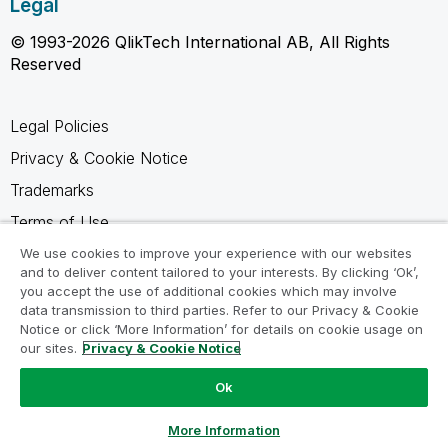
Legal
© 1993-2026 QlikTech International AB, All Rights
Reserved
Legal Policies
Privacy & Cookie Notice
Trademarks
Terms of Use
Legal Agreements
We use cookies to improve your experience with our websites
and to deliver content tailored to your interests. By clicking ‘Ok’,
Product Terms
you accept the use of additional cookies which may involve
data transmission to third parties. Refer to our Privacy & Cookie
Do not share my info
Notice or click ‘More Information’ for details on cookie usage on
our sites.
Privacy & Cookie Notice
Ok
Ask a Question
More Information