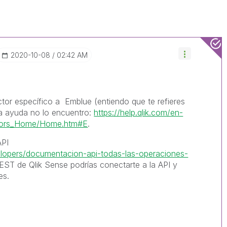
‎2020-10-08
02:42 AM
tor específico a Emblue (entiendo que te refieres
la ayuda no lo encuentro:
https://help.qlik.com/en-
tors_Home/Home.htm#E
.
API
velopers/documentacion-api-todas-las-operaciones-
EST de Qlik Sense podrías conectarte a la API y
es.