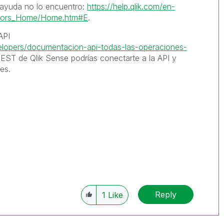
 ayuda no lo encuentro:
https://help.qlik.com/en-
ctors_Home/Home.htm#E
.
API
velopers/documentacion-api-todas-las-operaciones-
EST de Qlik Sense podrías conectarte a la API y
es.
Reply
1
Like