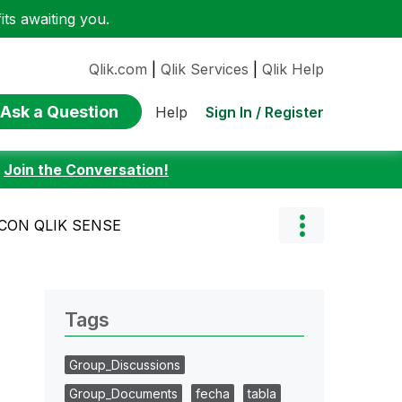
ts awaiting you.
Qlik.com
|
Qlik Services
|
Qlik Help
Ask a Question
Sign In / Register
Help
:
Join the Conversation!
CON QLIK SENSE
Tags
Group_Discussions
Group_Documents
fecha
tabla