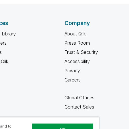
ces
Company
 Library
About Qlik
ners
Press Room
s
Trust & Security
Qlik
Accessibility
Privacy
Careers
Global Offices
Contact Sales
 and to