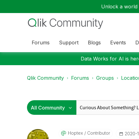
Unlock a world o
Forums
Support
Blogs
Events
D
Data Works for AI is here
Qlik Community
Forums
Groups
Locati
Hoptex
Contributor
‎2020-