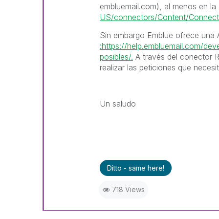
embluemail.com), al menos en la
US/connectors/Content/Conne
Sin embargo Emblue ofrece una 
:https://help.embluemail.com/de
posibles/.
A través del conector R
realizar las peticiones que necesit
Un saludo
Ditto - same here!
718 Views