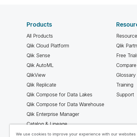
Products
Resour
All Products
Resource
Qlik Cloud Platform
Qlik Part
Qlik Sense
Free Trial
Qlik AutoML
Compare 
QlikView
Glossary
Qlik Replicate
Training
Qlik Compose for Data Lakes
Support
Qlik Compose for Data Warehouse
Qlik Enterprise Manager
Catalog & Lineage
Qlik Gold Client
We use cookies to improve your experience with our websites