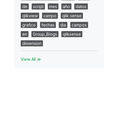
de
script
mes
año
datos
qlikview
campo
qlik sense
grafico
fechas
dia
campos
en
Group_Blogs
qliksense
dimension
View All ≫