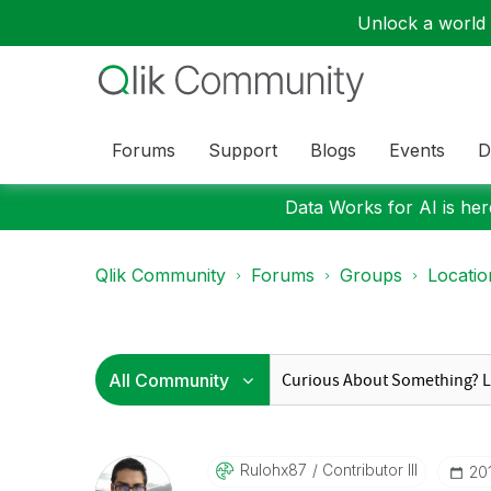
Unlock a world o
Forums
Support
Blogs
Events
D
Data Works for AI is here
Qlik Community
Forums
Groups
Locati
Rulohx87
Contributor III
‎20