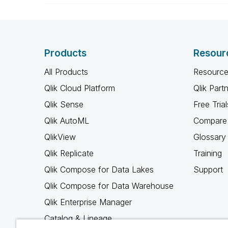
Products
Resour
All Products
Resource
Qlik Cloud Platform
Qlik Part
Qlik Sense
Free Trial
Qlik AutoML
Compare 
QlikView
Glossary
Qlik Replicate
Training
Qlik Compose for Data Lakes
Support
Qlik Compose for Data Warehouse
Qlik Enterprise Manager
Catalog & Lineage