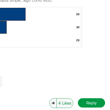
 tabla simple, algo como esto:
Reply
4
Likes