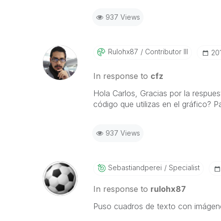
937 Views
Rulohx87
Contributor III
‎20
In response to
cfz
Hola Carlos, Gracias por la respue
código que utilizas en el gráfico? 
937 Views
Sebastiandperei
Specialist
In response to
rulohx87
Puso cuadros de texto con imágene