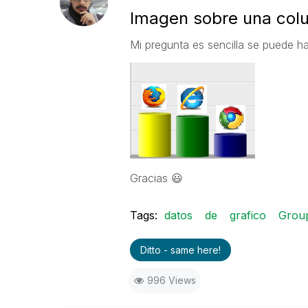
Imagen sobre una colu
Mi pregunta es sencilla se puede 
Gracias
😃
Tags:
datos
de
grafico
Group
Ditto - same here!
996 Views