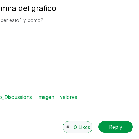
mna del grafico
hacer esto? y como?
_Discussions
imagen
valores
Reply
0
Likes