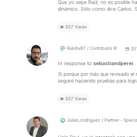
Que yo sepa Raúl, no es posible hac
dinámico. Sólo como dice Carlos. Si 
937 Views
Rulohx87
Contributor III
‎20
In response to
sebastiandperei
Si porque por más que revisado el 
seguiré haciendo pruebas para logr
937 Views
Julian_rodrigue
Z
Partner - Special