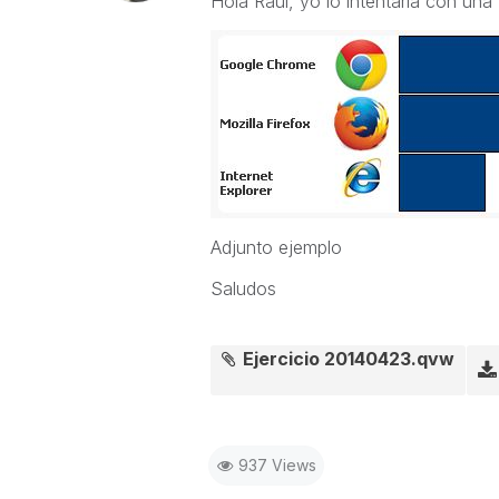
Hola Raul, yo lo intentaría con una
Adjunto ejemplo
Saludos
Ejercicio 20140423.qvw
937 Views