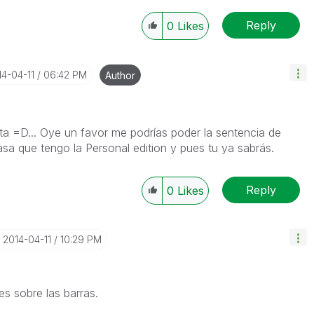
Reply
0
Likes
14-04-11
06:42 PM
Author
sta =D... Oye un favor me podrías poder la sentencia de
Pasa que tengo la Personal edition y pues tu ya sabrás.
Reply
0
Likes
‎2014-04-11
10:29 PM
s sobre las barras.