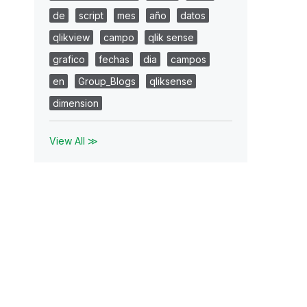
de
script
mes
año
datos
qlikview
campo
qlik sense
grafico
fechas
dia
campos
en
Group_Blogs
qliksense
dimension
View All ≫