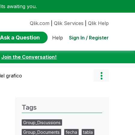
ts awaiting you.
Qlik.com
|
Qlik Services
|
Qlik Help
Ask a Question
Sign In / Register
Help
:
Join the Conversation!
l grafico
Tags
Group_Discussions
Group_Documents
fecha
tabla