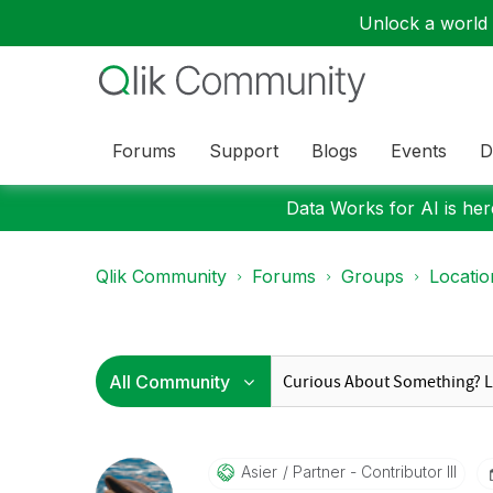
Unlock a world o
Forums
Support
Blogs
Events
D
Data Works for AI is here
Qlik Community
Forums
Groups
Locati
Asier
Partner - Contributor III