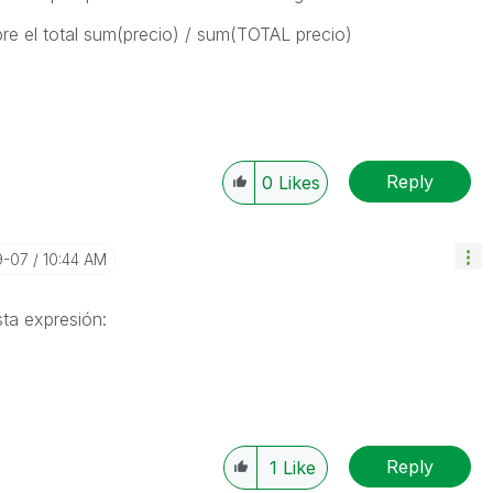
obre el total sum(precio) / sum(TOTAL precio)
Reply
0
Likes
9-07
10:44 AM
sta expresión:
Reply
1
Like