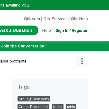
ts awaiting you.
Qlik.com
|
Qlik Services
|
Qlik Help
Ask a Question
Sign In / Register
Help
:
Join the Conversation!
abla pivotante
Tags
Group_Discussions
Group_Documents
fecha
tabla