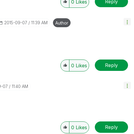
Reply
0
Likes
‎2015-09-07
11:39 AM
Author
Reply
0
Likes
9-07
11:40 AM
Reply
0
Likes