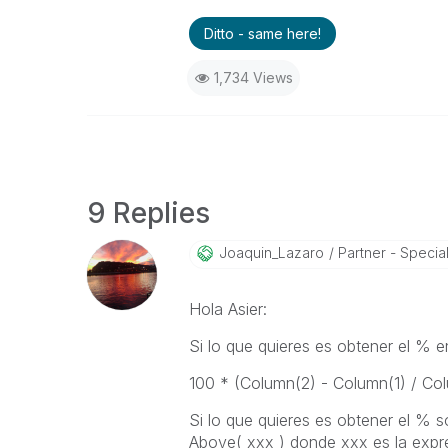
Ditto - same here!
1,734 Views
9 Replies
Joaquin_Lazaro
Partner - Speciali
Hola Asier:
Si lo que quieres es obtener el % 
100 * (Column(2) - Column(1) / Col
Si lo que quieres es obtener el % so
Above( xxx ) donde xxx es la expres