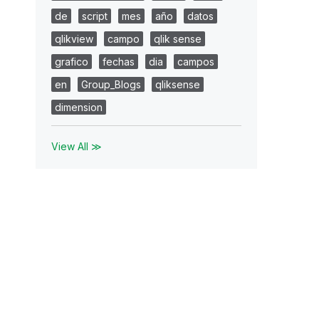
de
script
mes
año
datos
qlikview
campo
qlik sense
grafico
fechas
dia
campos
en
Group_Blogs
qliksense
dimension
View All ≫