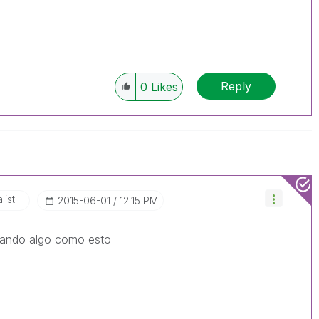
Reply
0
Likes
st III
‎2015-06-01
12:15 PM
sando algo como esto