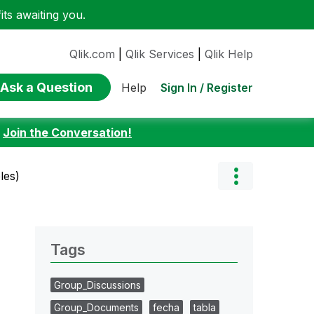
ts awaiting you.
Qlik.com
|
Qlik Services
|
Qlik Help
Ask a Question
Sign In / Register
Help
:
Join the Conversation!
les)
Tags
Group_Discussions
Group_Documents
fecha
tabla