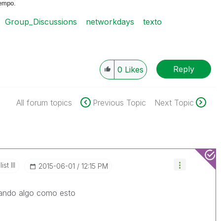
iempo.
Group_Discussions
networkdays
texto
Reply
0
Likes
All forum topics
Previous Topic
Next Topic
st III
‎2015-06-01
12:15 PM
sando algo como esto