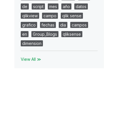
de
script
mes
año
datos
qlikview
campo
qlik sense
grafico
fechas
dia
campos
en
Group_Blogs
qliksense
dimension
View All ≫