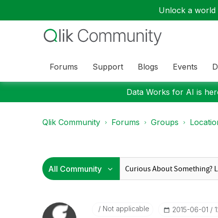
Unlock a world o
Forums
Support
Blogs
Events
D
Data Works for AI is here
Qlik Community
Forums
Groups
Locati
Not applicable
‎2015-06-01
1