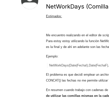
NetWorkDays (Comilla
Estimados:
Me encuentro realizando en el editor de scri
Para estoy estoy utilizando la función NetWo
es la final y de ahí en adelante son las fech
Ejemplo:
NetWorkDays(Date(FechaI),Date(FechaF),'2
El problema es que decidí emplear un archiv
CONCAT() las fechas no me permite utilizar "d
En resumen cuando trabajo con cadenas de t
de utilizar las comillas mismas en la cad