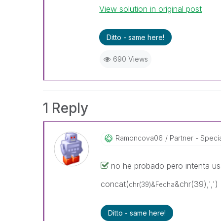
View solution in original post
Ditto - same here!
690 Views
1 Reply
Ramoncova06
Partner - Speciali
no he probado pero intenta u
concat(
&chr(39),',')
chr(39)&Fecha
Ditto - same here!