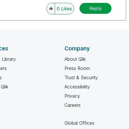
Reply
0
Likes
ces
Company
 Library
About Qlik
ners
Press Room
s
Trust & Security
Qlik
Accessibility
Privacy
Careers
Global Offices