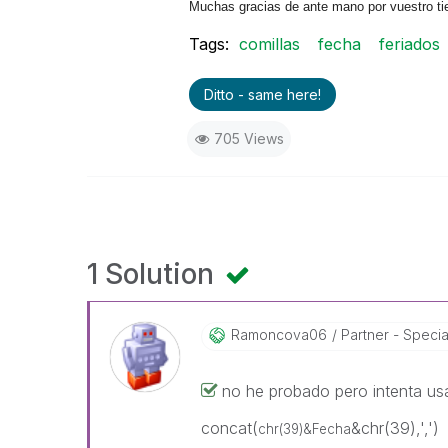
Muchas gracias de ante mano por vuestro t
Tags:
comillas
fecha
feriados
Ditto - same here!
705 Views
1 Solution
Ramoncova06
Partner - Speciali
no he probado pero intenta u
concat(
&chr(39),',')
chr(39)&Fecha