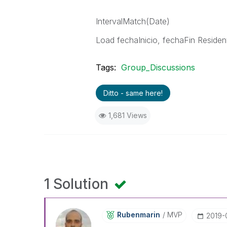
IntervalMatch(Date)
Load fechaInicio, fechaFin Residen
Tags:
Group_Discussions
Ditto - same here!
1,681 Views
1 Solution
Rubenmarin
MVP
‎2019-