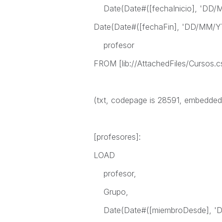
Date(Date#([fechaInicio], 'DD/MM
Date(Date#([fechaFin], 'DD/MM/YY
profesor
FROM [lib://AttachedFiles/Cursos.c
(txt, codepage is 28591, embedded la
[profesores]:
LOAD
profesor,
Grupo,
Date(Date#([miembroDesde], 'D