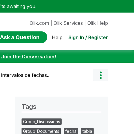
ts awaiting you.
Qlik.com
|
Qlik Services
|
Qlik Help
Ask a Question
Sign In / Register
Help
:
Join the Conversation!
intervalos de fechas...
Tags
Group_Discussions
Group_Documents
fecha
tabla