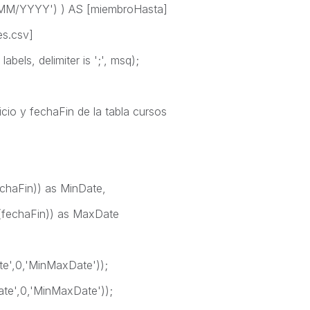
MM/YYYY') ) AS [miembroHasta]
es.csv]
bels, delimiter is ';', msq);
nicio y fechaFin de la tabla cursos
chaFin)) as MinDate,
fechaFin)) as MaxDate
e',0,'MinMaxDate'));
e',0,'MinMaxDate'));