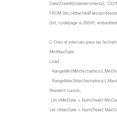
Date(Date#([miembroHasta], 'DD/
FROM [lib://AttachedFiles/profesor
(txt, codepage is 28591, embedded la
// Creo el intervalo para las fechaI
MinMaxDate:
Load
RangeMin(Min(fechaInicio),Min(fe
RangeMax(Max(fechaInicio),Max(
Resident cursos;
Let vMinDate = Num(Peek('MinDat
Let vMaxDate = Num(Peek('MaxDat