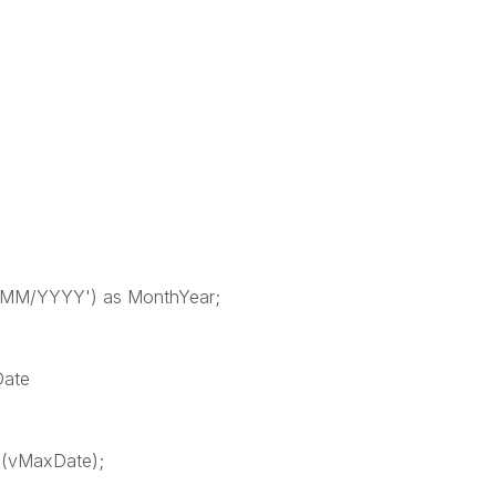
/MM/YYYY') as MonthYear;
Date
$(vMaxDate);