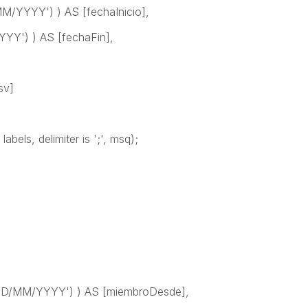
/YYYY') ) AS [fechaInicio],
YY') ) AS [fechaFin],
sv]
bels, delimiter is ';', msq);
D/MM/YYYY') ) AS [miembroDesde],