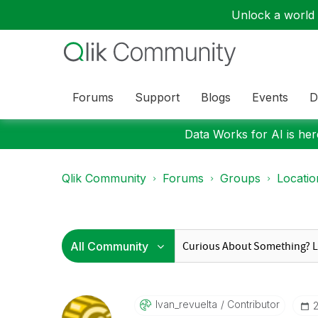
Unlock a world o
Forums
Support
Blogs
Events
D
Data Works for AI is here
Qlik Community
Forums
Groups
Locati
Ivan_revuelta
Contributor
‎