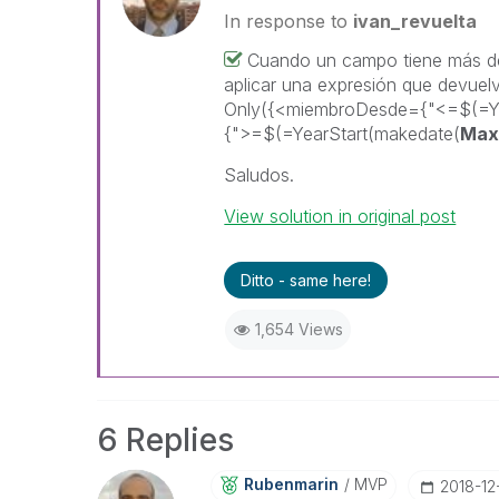
In response to
ivan_revuelta
Cuando un campo tiene más de 
aplicar una expresión que devuelv
Only({<miembroDesde={"<=$(=Y
{">=$(=YearStart(makedate(
Max
Saludos.
View solution in original post
Ditto - same here!
1,654 Views
6 Replies
Rubenmarin
MVP
‎2018-12