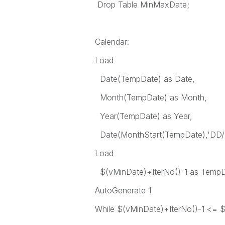
Drop Table MinMaxDate;
Calendar:
Load
Date(TempDate) as Date,
Month(TempDate) as Month,
Year(TempDate) as Year,
Date(MonthStart(TempDate),'DD
Load
$(vMinDate)+IterNo()-1 as Temp
AutoGenerate 1
While $(vMinDate)+IterNo()-1 <= 