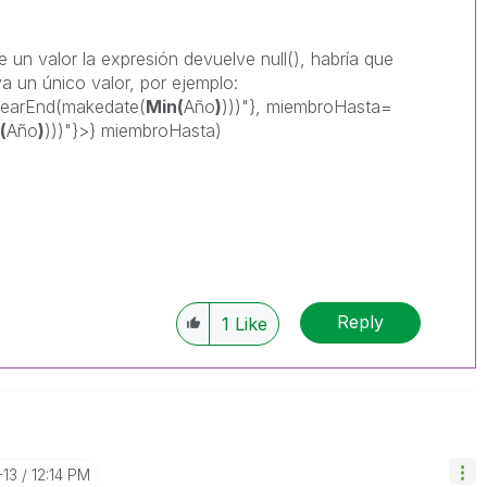
un valor la expresión devuelve null(), habría que
a un único valor, por ejemplo:
earEnd(makedate(
Min(
Año
)
)))"}, miembroHasta=
(
Año
)
)))"}>} miembroHasta)
Reply
1
Like
-13
12:14 PM