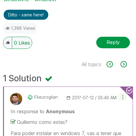
Ditto - same here!
1,396 Views
Reply
0
Likes
All topics
1 Solution
Fkeuroglian
‎2017-07-12
05:48 AM
In response to
Anonymous
Guillermo como estas?
Para poder instalar en windows 7, vas a tener que