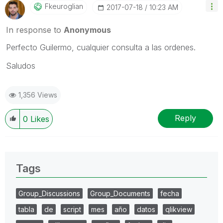
Fkeuroglian
‎2017-07-18
10:23 AM
In response to
Anonymous
Perfecto Guilermo, cualquier consulta a las ordenes.
Saludos
1,356 Views
Reply
0
Likes
Tags
Group_Discussions
Group_Documents
fecha
tabla
de
script
mes
año
datos
qlikview