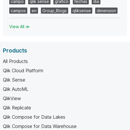
campo
qlik sense
grafico
fechas
dia
campos
en
Group_Blogs
qliksense
dimension
View All ≫
Products
All Products
Qlik Cloud Platform
Qlik Sense
Qlik AutoML
QlikView
Qlik Replicate
Qlik Compose for Data Lakes
Qlik Compose for Data Warehouse