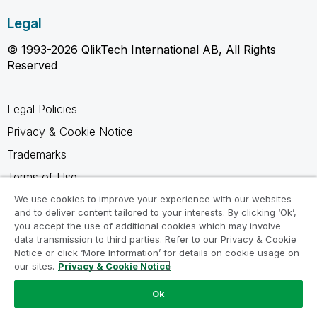
Legal
© 1993-2026 QlikTech International AB, All Rights
Reserved
Legal Policies
Privacy & Cookie Notice
Trademarks
Terms of Use
Legal Agreements
We use cookies to improve your experience with our websites
and to deliver content tailored to your interests. By clicking ‘Ok’,
Product Terms
you accept the use of additional cookies which may involve
data transmission to third parties. Refer to our Privacy & Cookie
Do not share my info
Notice or click ‘More Information’ for details on cookie usage on
our sites.
Privacy & Cookie Notice
Ok