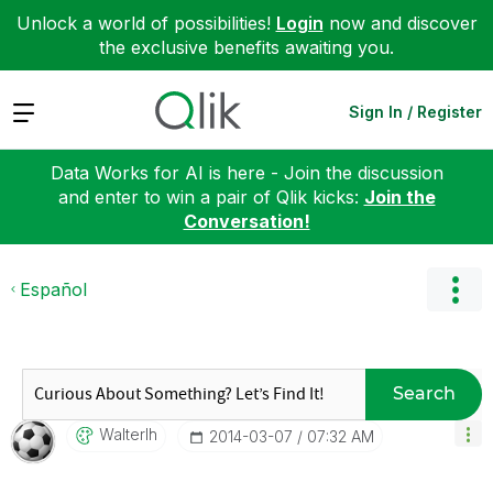
Unlock a world of possibilities!
Login
now and discover
the exclusive benefits awaiting you.
Expand
Sign In / Register
Data Works for AI is here - Join the discussion
and enter to win a pair of Qlik kicks:
Join the
Conversation!
Español
Search
Walterlh
‎2014-03-07
07:32 AM