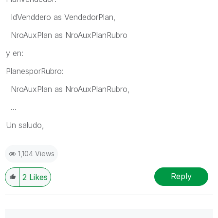
IdVenddero as VendedorPlan,
NroAuxPlan as NroAuxPlanRubro
y en:
PlanesporRubro:
NroAuxPlan as NroAuxPlanRubro,
...
Un saludo,
1,104 Views
Reply
2
Likes