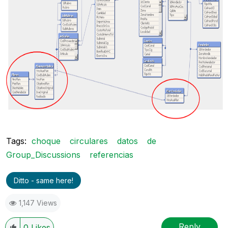
Tags:
choque
circulares
datos
de
Group_Discussions
referencias
Ditto - same here!
1,147 Views
Reply
0
Likes