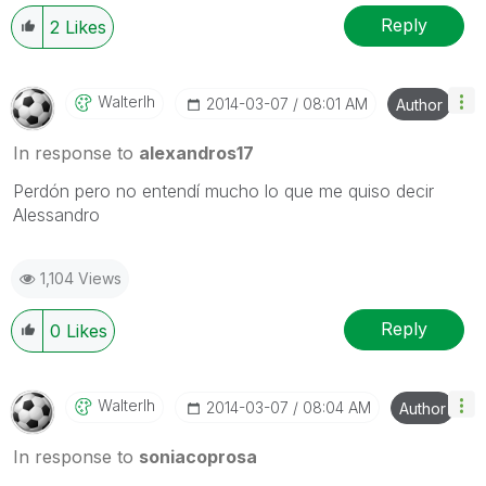
Reply
2
Likes
Walterlh
‎2014-03-07
08:01 AM
Author
In response to
alexandros17
Perdón pero no entendí mucho lo que me quiso decir
Alessandro
1,104 Views
Reply
0
Likes
Walterlh
‎2014-03-07
08:04 AM
Author
In response to
soniacoprosa