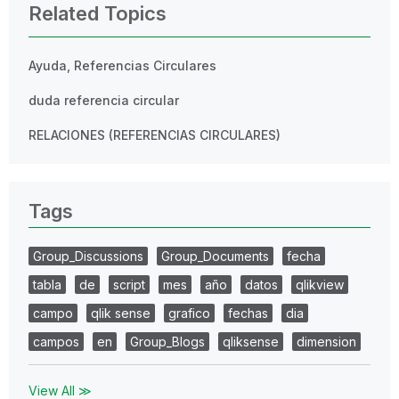
Related Topics
Ayuda, Referencias Circulares
duda referencia circular
RELACIONES (REFERENCIAS CIRCULARES)
Tags
Group_Discussions
Group_Documents
fecha
tabla
de
script
mes
año
datos
qlikview
campo
qlik sense
grafico
fechas
dia
campos
en
Group_Blogs
qliksense
dimension
View All ≫