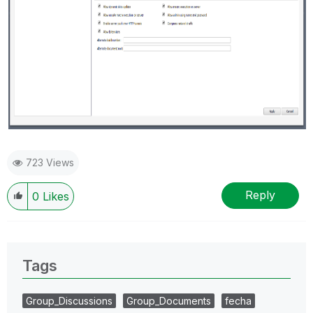
723 Views
Reply
0
Likes
Tags
Group_Discussions
Group_Documents
fecha