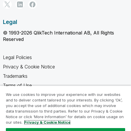
Legal
© 1993-2026 QlikTech International AB, All Rights
Reserved
Legal Policies
Privacy & Cookie Notice
Trademarks
Terms of Use
Legal Agreements
We use cookies to improve your experience with our websites
and to deliver content tailored to your interests. By clicking ‘Ok’,
Product Terms
you accept the use of additional cookies which may involve
data transmission to third parties. Refer to our Privacy & Cookie
Do not share my info
Notice or click ‘More Information’ for details on cookie usage on
our sites.
Privacy & Cookie Notice