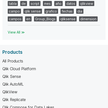
tabla
de
script
mes
año
datos
qlikview
campo
qlik sense
grafico
fechas
dia
campos
en
Group_Blogs
qliksense
dimension
View All ≫
Products
All Products
Qlik Cloud Platform
Qlik Sense
Qlik AutoML
QlikView
Qlik Replicate
Qlik Compose for Data Lakes