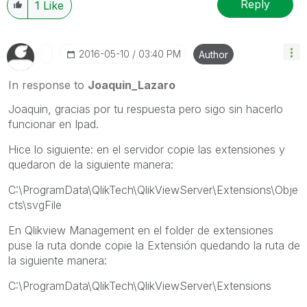
Reply
1
Like
‎2016-05-10
03:40 PM
Author
In response to
Joaquin_Lazaro
Joaquin, gracias por tu respuesta pero sigo sin hacerlo
funcionar en Ipad.
Hice lo siguiente: en el servidor copie las extensiones y
quedaron de la siguiente manera:
C:\ProgramData\QlikTech\QlikViewServer\Extensions\Obje
cts\svgFile
En Qlikview Management en el folder de extensiones
puse la ruta donde copie la Extensión quedando la ruta de
la siguiente manera:
C:\ProgramData\QlikTech\QlikViewServer\Extensions